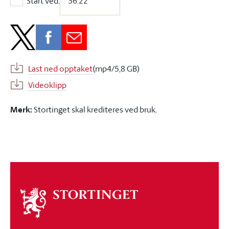
Start ved:
Start ved:
Last ned opptaket
(mp4/5,8 GB)
Videoklipp
Merk:
Stortinget skal krediteres ved bruk.
Om
stortinget