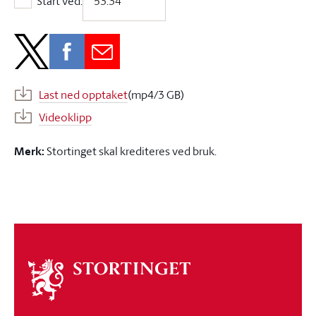
Start ved:
Start ved:
Last ned opptaket
(mp4/3 GB)
Videoklipp
Merk:
Stortinget skal krediteres ved bruk.
Om
stortinget