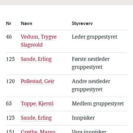
Nr
Navn
Styreverv
46
Vedum, Trygve
Leder gruppestyret
Slagsvold
125
Sande, Erling
Første nestleder
gruppestyret
120
Pollestad, Geir
Andre nestleder
gruppestyret
65
Toppe, Kjersti
Medlem gruppestyret
125
Sande, Erling
Innpisker
151
Grøthe, Maren
Vara innpisker