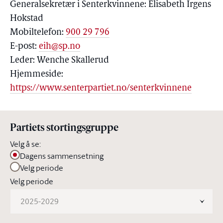
Generalsekretær i Senterkvinnene: Elisabeth Irgens
Hokstad
Mobiltelefon:
900 29 796
E-post:
eih@sp.no
Leder: Wenche Skallerud
Hjemmeside:
https://www.senterpartiet.no/senterkvinnene
Partiets stortingsgruppe
Velg å se:
Dagens sammensetning
Velg periode
Velg periode
2025-2029