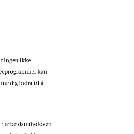
dningen ikke
aineeprogrammer kan
mtidig bidra til å
n i arbeidsmiljøloven