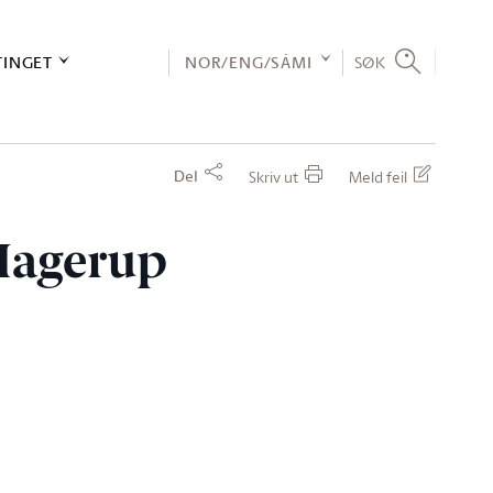
TINGET
NOR/ENG/SÁMI
SØK
Del
Skriv ut
Meld feil
 Hagerup