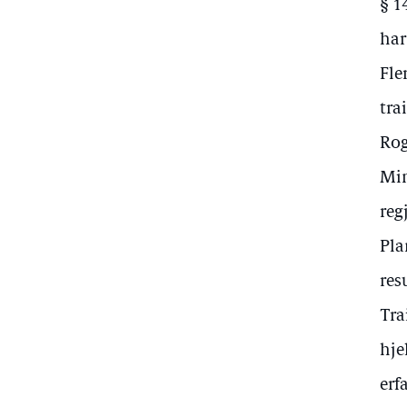
§ 1
har
Fle
tra
Rog
Min
reg
Pla
res
Tra
hje
erf