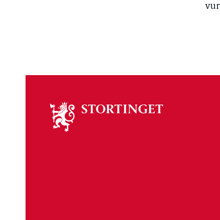
vur
Om
stortinget