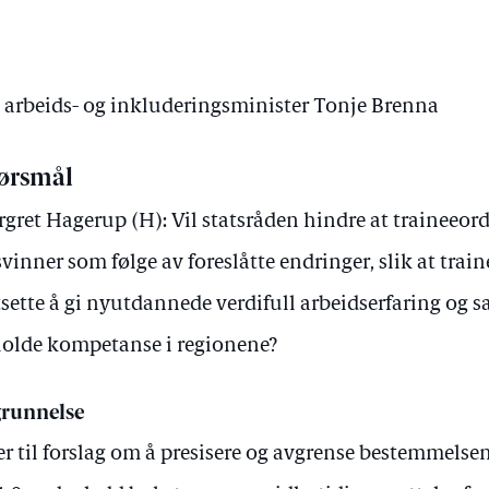
v arbeids- og inkluderingsminister Tonje Brenna
ørsmål
gret Hagerup (H): Vil statsråden hindre at traineeor
svinner som følge av foreslåtte endringer, slik at tr
tsette å gi nyutdannede verdifull arbeidserfaring og sa
olde kompetanse i regionene?
runnelse
er til forslag om å presisere og avgrense bestemmelse