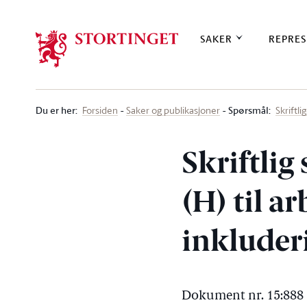
Stortinget.no
SAKER
REPRES
Du er her
:
Spørsmål:
Forsiden
Saker og publikasjoner
Skriftl
Skriftli
(H) til a
inkluder
Dokument nr. 15:888 