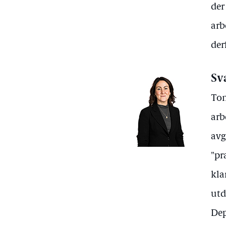
der
arb
der
Sv
Ton
arb
avg
"pr
kla
utd
Dep