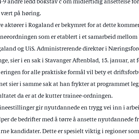
4-9 andre ledd bokstav c om midlertidig ansettelse fo
 vært på høring.
re aktører i Rogaland er bekymret for at dette komme
ineeordningen som er etablert i et samarbeid mellom
aland og UiS. Administrerende direktør i Næringsfo
ge, sier i en sak i Stavanger Aftenblad, 15. januar, at f
jeringen for alle praktiske formål vil bety et driftsfor
net sier i samme sak at han frykter at programmet leg
ultatet da er at de kutter trainee-ordningen.
ineestillinger gir nyutdannede en trygg vei inn i arbe
lper de bedrifter med å tørre å ansette nyutdannede 
arne kandidater. Dette er spesielt viktig i regioner s