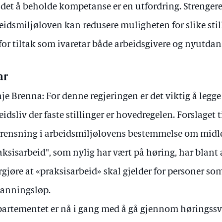
 det å beholde kompetanse er en utfordring. Strenger
eidsmiljøloven kan redusere muligheten for slike still
for tiltak som ivaretar både arbeidsgivere og nyutda
ar
je Brenna: For denne regjeringen er det viktig å legge ti
eidsliv der faste stillinger er hovedregelen. Forslaget t
rensning i arbeidsmiljølovens bestemmelse om midler
aksisarbeid", som nylig har vært på høring, har blant 
rgjøre at «praksisarbeid» skal gjelder for personer som
anningsløp.
artementet er nå i gang med å gå gjennom høringssva