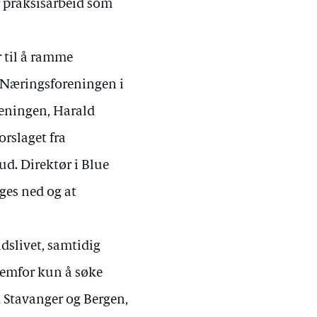
r praksisarbeid som
r til å ramme
 Næringsforeningen i
reningen, Harald
orslaget fra
bud. Direktør i Blue
ges ned og at
idslivet, samtidig
fremfor kun å søke
om Stavanger og Bergen,