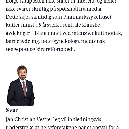
ifølge Altaposten ikke stiller til intervju, og heller
ikke svarer skriftlig på spørsmål fra media.
Dette skjer samtidig som Finnmarkssykehuset
kutter minst 13 årsverk i sentrale kliniske
avdelinger – blant annet ved intensiv, akuttmottak,
barneavdeling, føde/gynekologi, medisinsk
sengepost og kirurgi/ortopedi.
Svar
Jan Christian Vestre: Jeg vil innledningsvis
understreke at helseforetakene har et ansvar for å