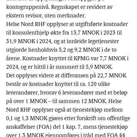
kontogruppenivå. Regnskapet er revidert av
ekstern revisor, uten merknader.
Helse Nord RHF opplyser at utgiftsførte kostnader
til konsulenthjelp økte fra 13,7 MNOK i 2023 til
31,9 MNOK i 2024, og at innleide legetjenester
utgjorde henholdsvis 5,2 og 9,2 MNOK i de to
årene. Kostnader knyttet til KPMG var 7,7 MNOK i
2024, og er hittil i år summert til 5,9 MNOK.
Det opplyses videre at differansen på 22,7 MNOK
består av kostnader knyttet til ca. 120 ulike
leverandører, hvorav 6 leverandører med et beløp
på over 1 MNOK – til sammen 12 MNOK. Helse
Nord RHF opplyser også at tjenestekjøp mellom
0,1 og 1,3 MNOK gjøres etter forskrift om offentlige
anskaffelser (FOA) del 1 kap. 7, mens tjenestekjøp
over 1,3 MNOK gjennomføres i tråd med FOA §§