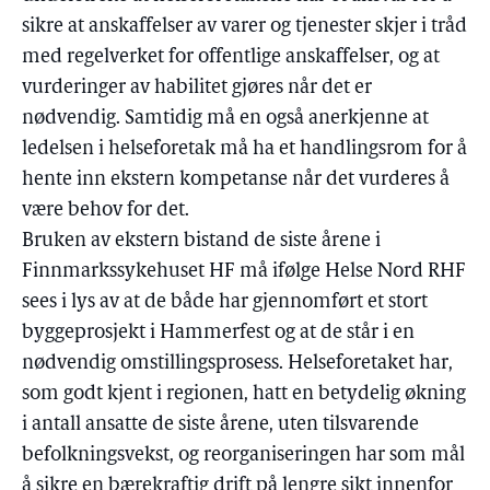
sikre at anskaffelser av varer og tjenester skjer i tråd
med regelverket for offentlige anskaffelser, og at
vurderinger av habilitet gjøres når det er
nødvendig. Samtidig må en også anerkjenne at
ledelsen i helseforetak må ha et handlingsrom for å
hente inn ekstern kompetanse når det vurderes å
være behov for det.
Bruken av ekstern bistand de siste årene i
Finnmarkssykehuset HF må ifølge Helse Nord RHF
sees i lys av at de både har gjennomført et stort
byggeprosjekt i Hammerfest og at de står i en
nødvendig omstillingsprosess. Helseforetaket har,
som godt kjent i regionen, hatt en betydelig økning
i antall ansatte de siste årene, uten tilsvarende
befolkningsvekst, og reorganiseringen har som mål
å sikre en bærekraftig drift på lengre sikt innenfor