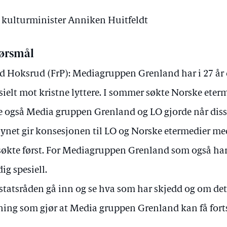
v kulturminister Anniken Huitfeldt
ørsmål
d Hoksrud (FrP): Mediagruppen Grenland har i 27 år d
sielt mot kristne lyttere. I sommer søkte Norske ete
 også Media gruppen Grenland og LO gjorde når disse
synet gir konsesjonen til LO og Norske etermedier me
søkte først. For Mediagruppen Grenland som også har 
dig spesiell.
 statsråden gå inn og se hva som har skjedd og om det
ning som gjør at Media gruppen Grenland kan få fort