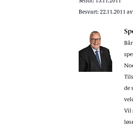
Sendt: 15.11.2011
Besvart: 22.11.2011 a
Sp
Bår
spe
Noe
Til
de 
vel
Vil
løs