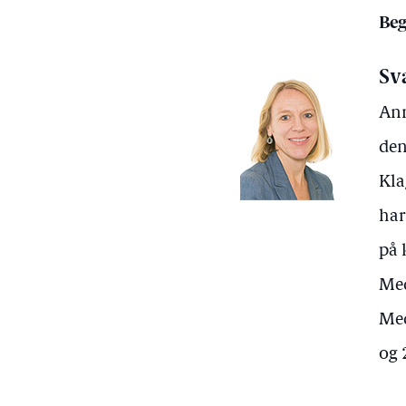
Beg
Sv
Ann
den
Kla
har
på 
Med
Med
og 