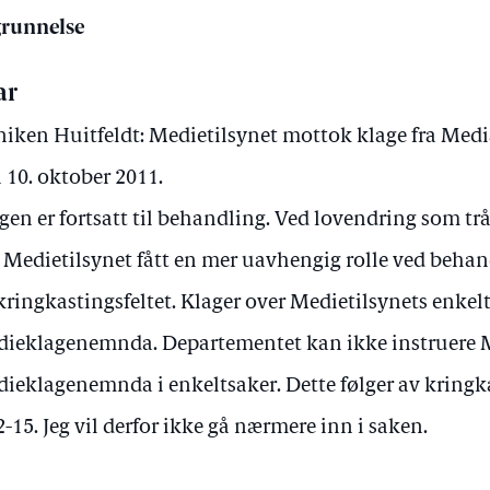
runnelse
ar
iken Huitfeldt: Medietilsynet mottok klage fra Me
 10. oktober 2011.
gen er fortsatt til behandling. Ved lovendring som tråd
 Medietilsynet fått en mer uavhengig rolle ved behan
kringkastingsfeltet. Klager over Medietilsynets enke
ieklagenemnda. Departementet kan ikke instruere Me
ieklagenemnda i enkeltsaker. Dette følger av kringk
2-15. Jeg vil derfor ikke gå nærmere inn i saken.