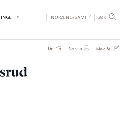
TINGET
NOR/ENG/SÁMI
SØK
Del
Skriv ut
Meld feil
ksrud