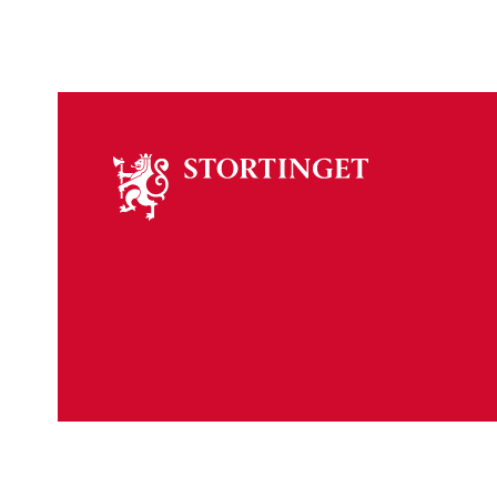
Om
stortinget