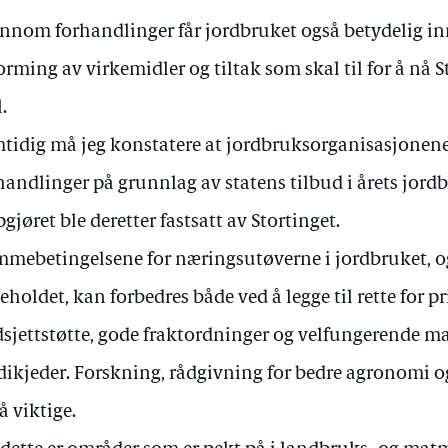
nnom forhandlinger får jordbruket også betydelig inn
orming av virkemidler og tiltak som skal til for å nå S
.
tidig må jeg konstatere at jordbruksorganisasjonene 
handlinger på grunnlag av statens tilbud i årets jord
gjøret ble deretter fastsatt av Stortinget.
mebetingelsene for næringsutøverne i jordbruket, og
eholdet, kan forbedres både ved å legge til rette for 
sjettstøtte, gode fraktordninger og velfungerende 
dikjeder. Forskning, rådgivning for bedre agronomi og
å viktige.