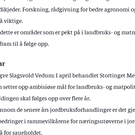
dikjeder. Forskning, rådgivning for bedre agronomi og
å viktige.
 dette er områder som er pekt på i landbruks- og mat
 fram til å følge opp.
ar
gve Slagsvold Vedum: I april behandlet Stortinget Meld
 setter opp ambisiøse mål for landbruks- og matpoli
dingen skal følges opp over flere år.
nnom de senere års jordbruksforhandlinger er det g
bedringer i rammevilkårene for næringsutøverne i jor
å for saueholdet.