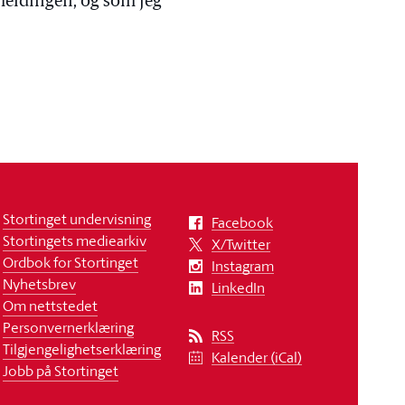
meldingen, og som jeg
Stortinget undervisning
Facebook
Stortingets mediearkiv
X/Twitter
Ordbok for Stortinget
Instagram
Nyhetsbrev
LinkedIn
Om nettstedet
Personvernerklæring
RSS
Tilgjengelighetserklæring
Kalender (iCal)
Jobb på Stortinget