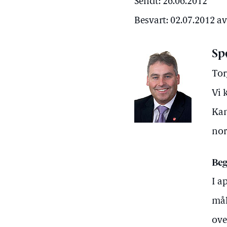
Sendt: 26.06.2012
Besvart: 02.07.2012 
Sp
Tor
Vi 
Kan
nor
Beg
I a
mål
over