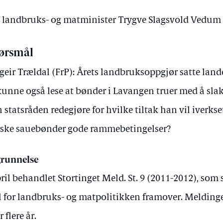
av landbruks- og matminister Trygve Slagsvold Vedum
ørsmål
geir Trældal (FrP): Årets landbruksoppgjør satte land
kunne også lese at bønder i Lavangen truer med å slak
 statsråden redegjøre for hvilke tiltak han vil iverkse
ske sauebønder gode rammebetingelser?
runnelse
pril behandlet Stortinget Meld. St. 9 (2011-2012), som
 for landbruks- og matpolitikken framover. Meldinge
 flere år.