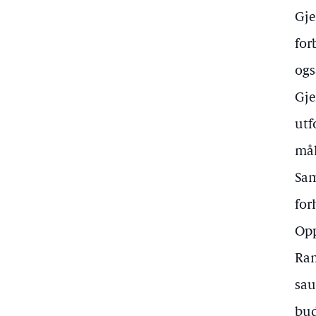
Gje
for
ogs
Gje
utf
mål
Sam
for
Opp
Ram
sau
bud