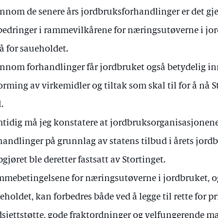
nnom de senere års jordbruksforhandlinger er det g
bedringer i rammevilkårene for næringsutøverne i jor
å for saueholdet.
nnom forhandlinger får jordbruket også betydelig inn
orming av virkemidler og tiltak som skal til for å nå S
.
tidig må jeg konstatere at jordbruksorganisasjonene 
handlinger på grunnlag av statens tilbud i årets jord
gjøret ble deretter fastsatt av Stortinget.
mebetingelsene for næringsutøverne i jordbruket, og
eholdet, kan forbedres både ved å legge til rette for 
sjettstøtte, gode fraktordninger og velfungerende 