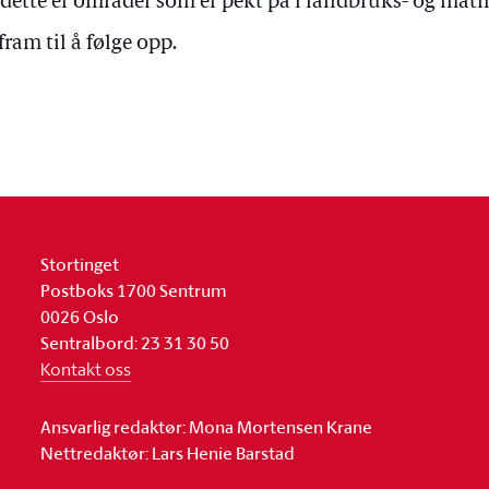
 dette er områder som er pekt på i landbruks- og mat
 fram til å følge opp.
Stortinget
Postboks 1700 Sentrum
0026 Oslo
Sentralbord: 23 31 30 50
Kontakt oss
Ansvarlig redaktør: Mona Mortensen Krane
Nettredaktør: Lars Henie Barstad