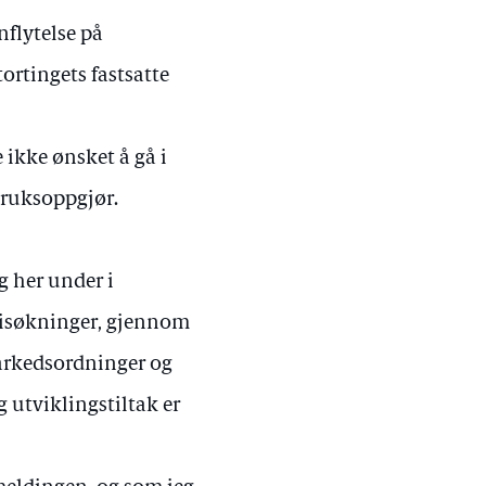
flytelse på
tortingets fastsatte
ikke ønsket å gå i
bruksoppgjør.
 her under i
prisøkninger, gjennom
markedsordninger og
 utviklingstiltak er