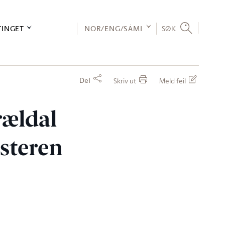
TINGET
NOR/ENG/SÁMI
SØK
Del
Skriv ut
Meld feil
rældal
isteren