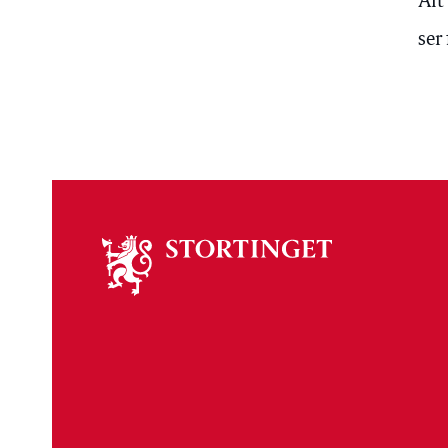
Alt
ser
Om
stortinget