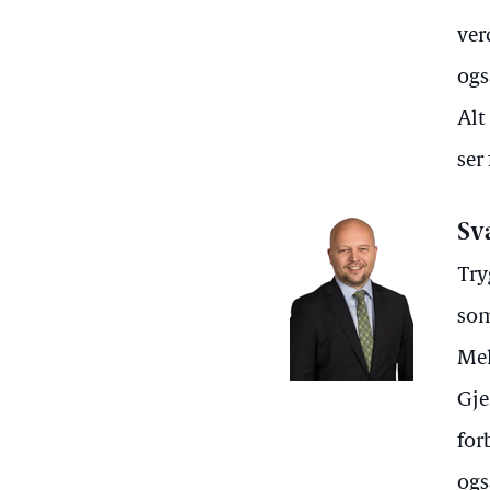
ver
ogs
Alt
ser
Sv
Try
som
Mel
Gje
for
ogs