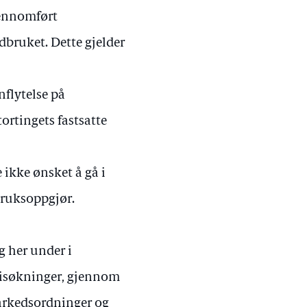
jennomført
dbruket. Dette gjelder
flytelse på
tortingets fastsatte
ikke ønsket å gå i
bruksoppgjør.
 her under i
prisøkninger, gjennom
markedsordninger og