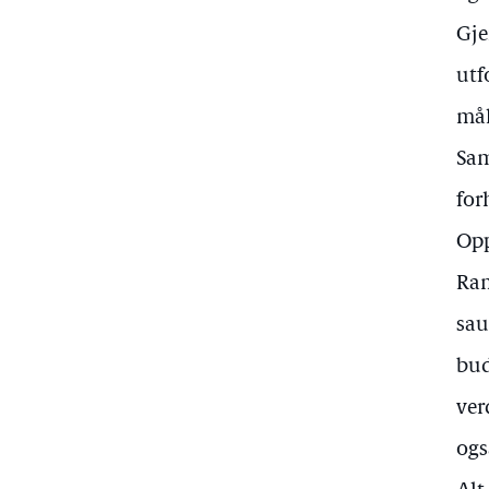
Gje
utf
mål
Sam
for
Opp
Ram
sau
bud
ver
ogs