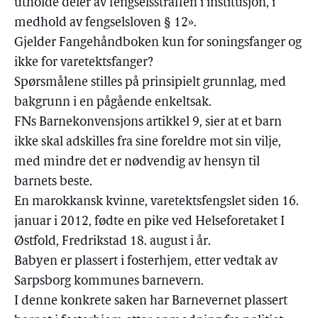
utholde deler av fengselsstraffen i institusjon, i
medhold av fengselsloven § 12».
Gjelder Fangehåndboken kun for soningsfanger og
ikke for varetektsfanger?
Spørsmålene stilles på prinsipielt grunnlag, med
bakgrunn i en pågående enkeltsak.
FNs Barnekonvensjons artikkel 9, sier at et barn
ikke skal adskilles fra sine foreldre mot sin vilje,
med mindre det er nødvendig av hensyn til
barnets beste.
En marokkansk kvinne, varetektsfengslet siden 16.
januar i 2012, fødte en pike ved Helseforetaket I
Østfold, Fredrikstad 18. august i år.
Babyen er plassert i fosterhjem, etter vedtak av
Sarpsborg kommunes barnevern.
I denne konkrete saken har Barnevernet plassert