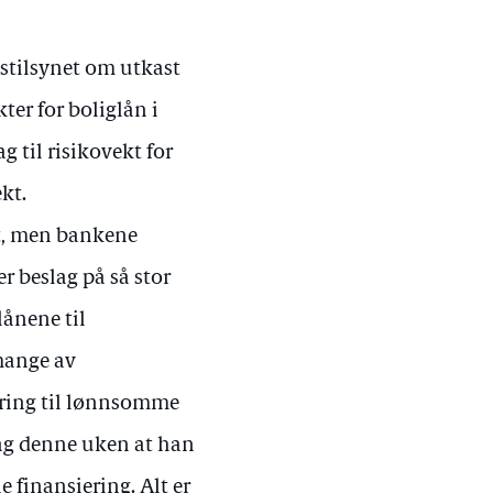
stilsynet om utkast
ter for boliglån i
 til risikovekt for
kt.
t, men bankene
er beslag på så stor
lånene til
 mange av
iering til lønnsomme
sdag denne uken at han
 finansiering. Alt er