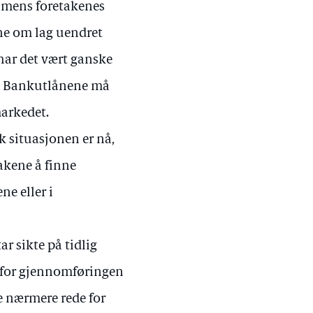
2, mens foretakenes
ene om lag uendret
har det vært ganske
or. Bankutlånene må
arkedet.
k situasjonen er nå,
takene å finne
e eller i
ar sikte på tidlig
te for gjennomføringen
e nærmere rede for