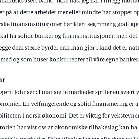
nlandskbasert bank", ikke nås. Jeg har i tillegg motta
er på at dette arbeidet mer eller mindre har stoppet o
ske finansinstitusjoner har klart seg rimelig godt g
skal ha solide banker og finansinstitusjoner, men det 
egge dem større byrder enn man gjør i land det er na
 med og som huser konkurrenter til våre egne banker
ar
bjørn Johnsen: Finansielle markeder spiller en svært v
nomier. En velfungerende og solid finansnæring er a
biliteten i norsk økonomi. Det er viktig for vekstevn
torien har vist oss at økonomiske tilbakeslag kan ha 