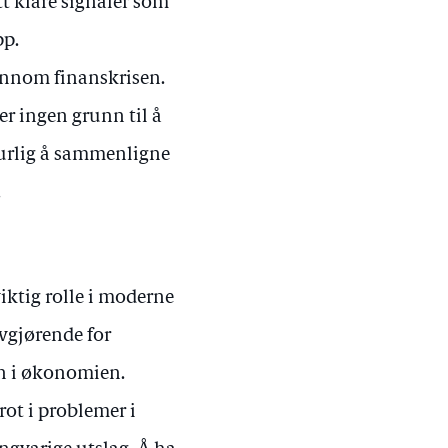
tt klare signaler som
pp.
jennom finanskrisen.
er ingen grunn til å
turlig å sammenligne
.
iktig rolle i moderne
vgjørende for
en i økonomien.
rot i problemer i