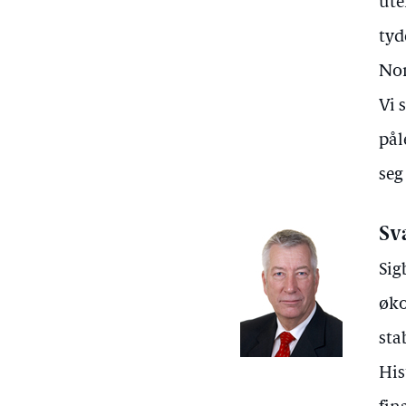
ute
tyd
Nor
Vi 
pål
seg
Sv
Sig
øko
sta
His