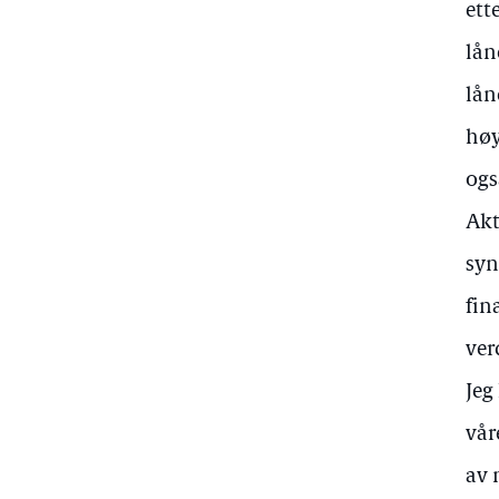
ett
lån
lån
høy
ogs
Akt
syn
fin
ver
Jeg
vår
av 