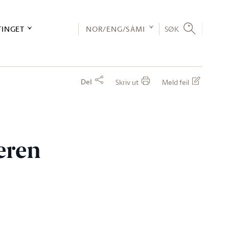
TINGET
NOR/ENG/SÁMI
SØK
Del
Skriv ut
Meld feil
eren