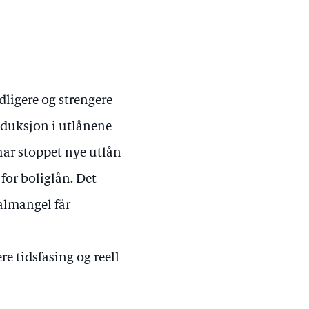
dligere og strengere
reduksjon i utlånene
 har stoppet nye utlån
for boliglån. Det
almangel får
re tidsfasing og reell