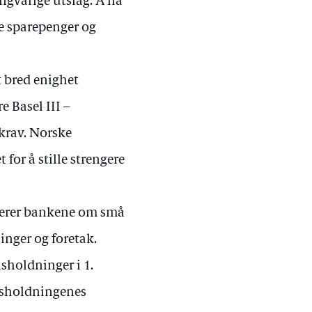
angvarige utslag. Å ha
ine sparepenger og
t bred enighet
e Basel III –
skrav. Norske
for å stille strengere
terer bankene om små
inger og foretak.
sholdninger i 1.
Husholdningenes