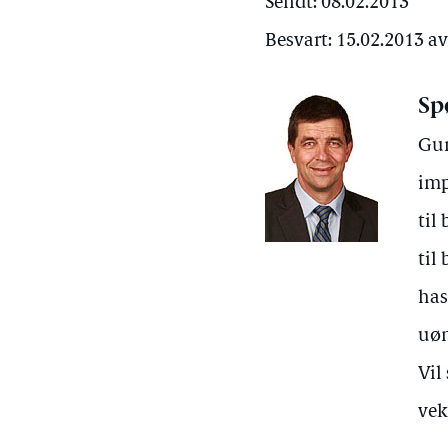
Sendt: 08.02.2013
Besvart: 15.02.2013 a
Sp
Gun
imp
til
til
has
uøn
Vil
vek