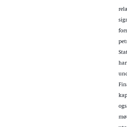
rel
sig
for
pet
Sta
har
und
Fin
kap
ogs
møt