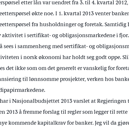
erspørsel etter lån var uendret fra 3. til 4. kvartal 201
eetterspørsel økte noe. I 1. kvartal 2013 venter bank
eetterspørsel fra husholdninger og foretak. Samtidig 
 aktivitet i sertifikat- og obligasjonsmarkedene i fj
å sees i sammenheng med sertifikat- og obligasjonsm
iviteten i norsk økonomi har holdt seg godt oppe. Sli
es det ikke som om det generelt er vanskelig for fore
ansiering til lønnsomme prosjekter, verken hos banken
dipapirmarkedene.
 har i Nasjonalbudsjettet 2013 varslet at Regjeringen t
en 2013 å fremme forslag til regler som legger til ret
nye kommende kapitalkrav for banker. Jeg vil da gjør