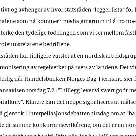
ativt og avhenger av hvor statsråden "legger lista" f
nalene som nå kommer i media gir grunn til å tro noe
sterke den tydelige todelingen som vi ser mellom fast
roleumsrelaterte bedriftene.
tsråden har tidligere varslet at en nordisk arbeidsgru
monisering av regelverket på tvers av landene. Det v
erlig når Handelsbanken Norges Dag Tjernsmo sier f
ansavisen torsdag 7.2.: ”I tillegg lever vi svært godt 
italkrav”. Klarere kan det neppe signaliseres at måls
å gjentok i interpellasjonsdebatten tirsdag om at "ba
e de samme konkurransevilkårene, om det er en nors