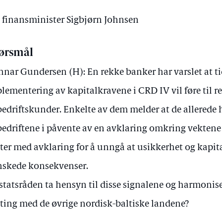
v finansminister Sigbjørn Johnsen
ørsmål
nar Gundersen (H): En rekke banker har varslet at ti
lementering av kapitalkravene i CRD IV vil føre til 
 bedriftskunder. Enkelte av dem melder at de allerede
 bedriftene i påvente av en avklaring omkring vektene 
ter med avklaring for å unngå at usikkerhet og kapit
skede konsekvenser.
 statsråden ta hensyn til disse signalene og harmonise
ting med de øvrige nordisk-baltiske landene?