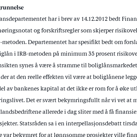
runnelse
ansdepartementet har i brev av 14.12.2012 bedt Finan
 høringsnotat og forskriftsregler som skjerper risikovek
-metoden. Departementet har spesifikt bedt om forslag
iglån i IRB-metoden på minimum 35 prosent risikove
sikten synes å være å stramme til boliglånsmarkede
der at den reelle effekten vil være at boliglånene legg
el av bankenes kapital at det ikke er rom for å øke ut
ingslivet. Det er svært bekymringsfullt når vi vet at
tlandsbedriftene allerede i dag sliter med å få finans
sjekter. Statsråden sa i en interpellasjonsdebatt tir
e var bekymret for at lønnsomme prosjekter ville finne