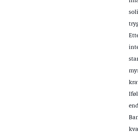
fin
sol
try
Ett
int
sta
myn
kra
Ifø
end
Ban
kva