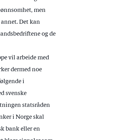
or lønnsomhet, men
 annet. Det kan
landsbedriftene og de
ppe vil arbeide med
irker dermed noe
ølgende i
med svenske
etningen statsråden
nker i Norge skal
k bank eller en