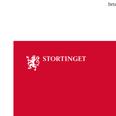
bru
Om
stortinget