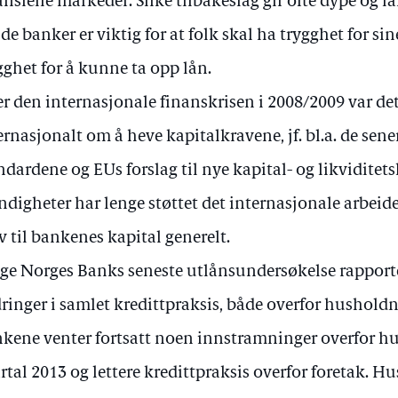
ansielle markeder. Slike tilbakeslag gir ofte dype og l
ide banker er viktig for at folk skal ha trygghet for s
gghet for å kunne ta opp lån.
er den internasjonale finanskrisen i 2008/2009 var de
ernasjonalt om å heve kapitalkravene, jf. bl.a. de sener
ndardene og EUs forslag til nye kapital- og likviditet
digheter har lenge støttet det internasjonale arbeidet 
v til bankenes kapital generelt.
lge Norges Banks seneste utlånsundersøkelse rappor
ringer i samlet kredittpraksis, både overfor husholdn
kene venter fortsatt noen innstramninger overfor hu
rtal 2013 og lettere kredittpraksis overfor foretak. 