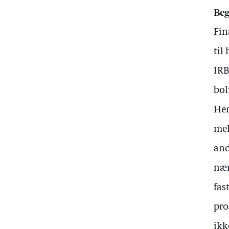
Beg
Fin
til
IRB
bol
Hen
mel
and
nær
fas
pro
ikk