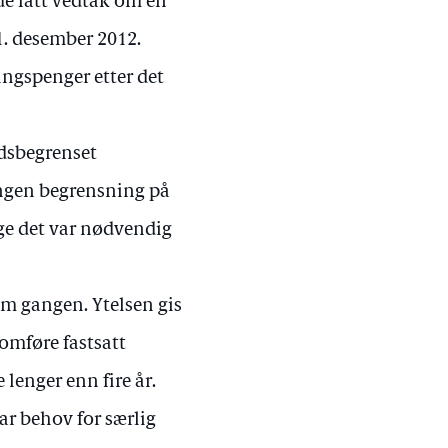
e fått vedtak om en
31. desember 2012.
ngspenger etter det
idsbegrenset
r ingen begrensning på
nge det var nødvendig
om gangen. Ytelsen gis
omføre fastsatt
lenger enn fire år.
r behov for særlig