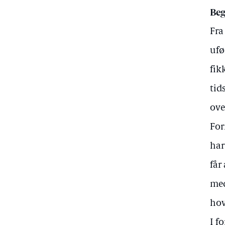
Beg
Fra
ufø
fik
tid
ove
For
har
får
med
hov
I f