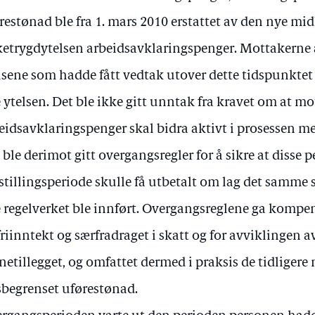
restønad ble fra 1. mars 2010 erstattet av den nye mid
ketrygdytelsen arbeidsavklaringspenger. Mottakerne a
lsene som hadde fått vedtak utover dette tidspunktet b
 ytelsen. Det ble ikke gitt unntak fra kravet om at mo
eidsavklaringspenger skal bidra aktivt i prosessen m
 ble derimot gitt overgangsregler for å sikre at disse 
tillingsperiode skulle få utbetalt om lag det samme s
 regelverket ble innført. Overgangsreglene ga kompen
friinntekt og særfradraget i skatt og for avviklingen
netillegget, og omfattet dermed i praksis de tidligere
sbegrenset uførestønad.