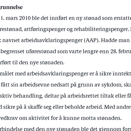
runnelse
 1. mars 2010 ble det innført en ny stønad som erstatt
restønad, attføringspenger og rehabiliteringspenger
k navnet arbeidsavklaringspenger (AAP). Hadde man
sbegrenset uførestønad som varte lengre enn 28. febru
rført til den nye stønaden.
målet med arbeidsavklaringspenger er å sikre innte
 fått sin arbeidsevne nedsatt på grunn av sykdom, ska
 aktiv behandling, deltar på arbeidsrettet tiltak eller
 sikre på å skaffe seg eller beholde arbeid. Med andre 
edkrav om aktivitet for å kunne motta stønaden.
orbindelse med den nye stønaden ble det gjennom forsk