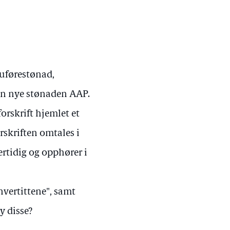
 uførestønad,
den nye stønaden AAP.
orskrift hjemlet et
rskriften omtales i
rtidig og opphører i
vertittene", samt
y disse?