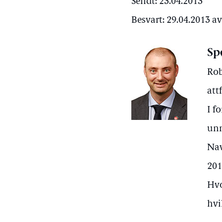
Sendt: 23.04.2013
Besvart: 29.04.2013 a
Sp
Rob
att
I f
unn
Nav
201
Hvo
hvi