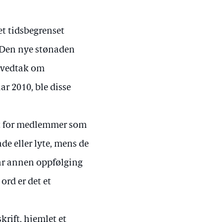
et tidsbegrenset
. Den nye stønaden
 vedtak om
ar 2010, ble disse
kt for medlemmer som
de eller lyte, mens de
 får annen oppfølging
ord er det et
rift, hjemlet et