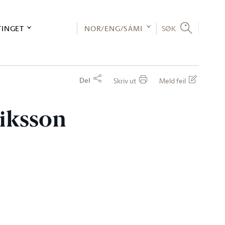
TINGET
NOR/ENG/SÁMI
SØK
Del
Skriv ut
Meld feil
riksson