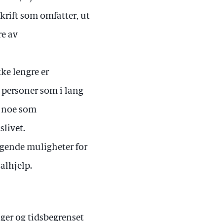
skrift som omfatter, ut
re av
ke lengre er
r personer som i lang
g, noe som
slivet.
ølgende muligheter for
ialhjelp.
ger og tidsbegrenset