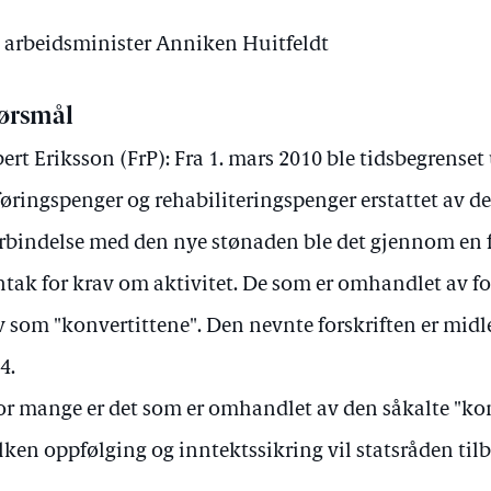
v arbeidsminister Anniken Huitfeldt
ørsmål
ert Eriksson (FrP): Fra 1. mars 2010 ble tidsbegrenset
føringspenger og rehabiliteringspenger erstattet av 
orbindelse med den nye stønaden ble det gjennom en f
tak for krav om aktivitet. De som er omhandlet av fo
 som "konvertittene". Den nevnte forskriften er midle
4.
r mange er det som er omhandlet av den såkalte "kon
lken oppfølging og inntektssikring vil statsråden tilb