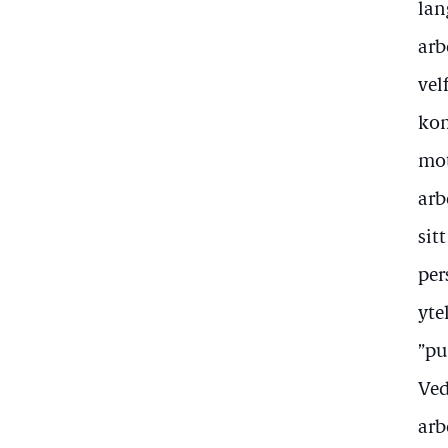
lan
arb
vel
kom
mot
arb
sit
per
yte
”pu
Ved
arb