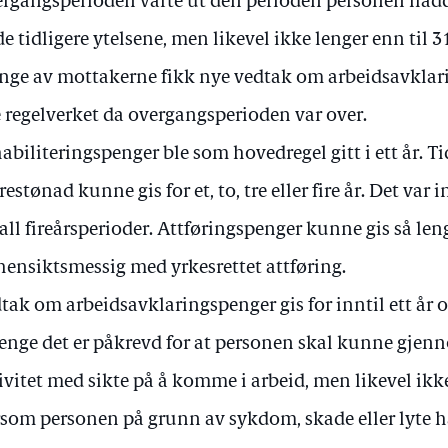
rgangsperioden varte ut den perioden personen hadd
de tidligere ytelsene, men likevel ikke lenger enn til 
ge av mottakerne fikk nye vedtak om arbeidsavklari
 regelverket da overgangsperioden var over.
abiliteringspenger ble som hovedregel gitt i ett år. T
restønad kunne gis for et, to, tre eller fire år. Det va
all fireårsperioder. Attføringspenger kunne gis så le
hensiktsmessig med yrkesrettet attføring.
tak om arbeidsavklaringspenger gis for inntil ett år 
lenge det er påkrevd for at personen skal kunne gjenn
ivitet med sikte på å komme i arbeid, men likevel ikke 
som personen på grunn av sykdom, skade eller lyte ha