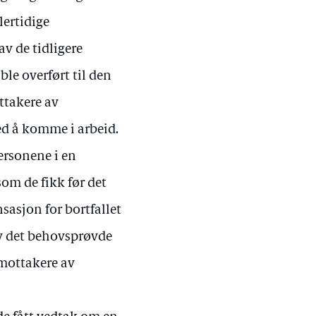
lertidige
v de tidligere
le overført til den
ttakere av
ed å komme i arbeid.
personene i en
om de fikk før det
sasjon for bortfallet
 av det behovsprøvde
 mottakere av