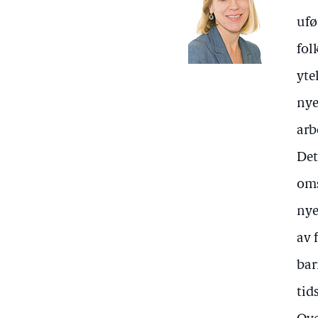
ufø
fol
yte
nye
arb
Det
oms
nye
av 
bar
tid