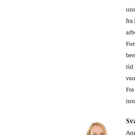
unn
fra
arb
For
ber
tid
van
Fra
inn
Sv
Ann