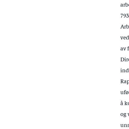
arb
793
Arb
ved
av 
Dir
ind
Rap
ufø
å k
og 
unn