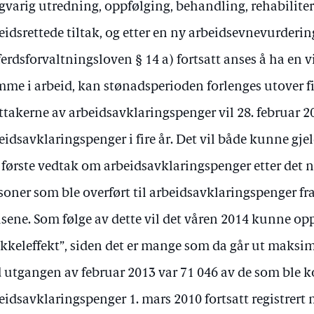
gvarig utredning, oppfølging, behandling, rehabiliter
eidsrettede tiltak, og etter en ny arbeidsevnevurdering
ferdsforvaltningsloven § 14 a) fortsatt anses å ha en v
me i arbeid, kan stønadsperioden forlenges utover fir
takerne av arbeidsavklaringspenger vil 28. februar 2
eidsavklaringspenger i fire år. Det vil både kunne gje
t første vedtak om arbeidsavklaringspenger etter det n
soner som ble overført til arbeidsavklaringspenger fra
lsene. Som følge av dette vil det våren 2014 kunne op
kkeleffekt”, siden det er mange som da går ut maksi
 utgangen av februar 2013 var 71 046 av de som ble ko
eidsavklaringspenger 1. mars 2010 fortsatt registrert