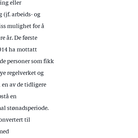
ing eller
 (jf. arbeids- og
iss mulighet for å
e år. De første
014 ha mottatt
lde personer som fikk
ye regelverket og
 en av de tidligere
pstå en
mal stønadsperiode.
nvertert til
 med