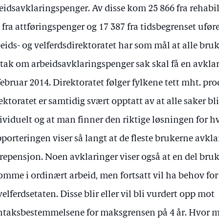
eidsavklaringspenger. Av disse kom 25 866 fra rehabil
 fra attføringspenger og 17 387 fra tidsbegrenset ufør
eids- og velferdsdirektoratet har som mål at alle bru
tak om arbeidsavklaringspenger sak skal få en avkl
februar 2014. Direktoratet følger fylkene tett mht. pr
ektoratet er samtidig svært opptatt av at alle saker bl
ividuelt og at man finner den riktige løsningen for hv
porteringen viser så langt at de fleste brukerne avkla
repensjon. Noen avklaringer viser også at en del bruk
omme i ordinært arbeid, men fortsatt vil ha behov for
velferdsetaten. Disse blir eller vil bli vurdert opp mot
taksbestemmelsene for maksgrensen på 4 år. Hvor m