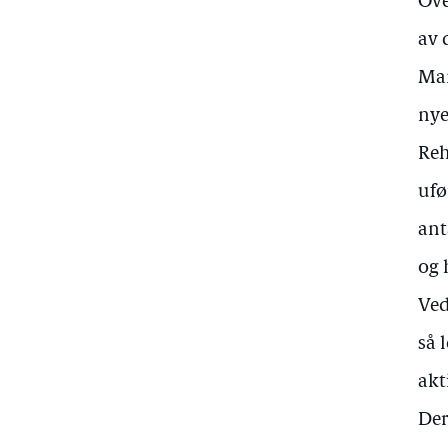
Ove
av 
Man
nye
Reh
ufø
ant
og 
Ved
så 
akt
Der