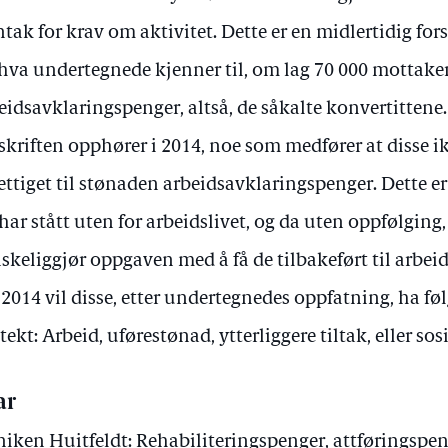
tak for krav om aktivitet. Dette er en midlertidig for
 hva undertegnede kjenner til, om lag 70 000 mottake
eidsavklaringspenger, altså, de såkalte konvertittene.
skriften opphører i 2014, noe som medfører at disse ik
ettiget til stønaden arbeidsavklaringspenger. Dette e
 har stått uten for arbeidslivet, og da uten oppfølgin
skeliggjør oppgaven med å få de tilbakeført til arbeid
 2014 vil disse, etter undertegnedes oppfatning, ha f
tekt: Arbeid, uførestønad, ytterliggere tiltak, eller sos
ar
iken Huitfeldt: Rehabiliteringspenger, attføringspen