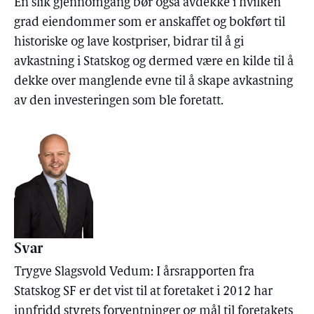
En slik gjennomgang bør også avdekke i hvilken
grad eiendommer som er anskaffet og bokført til
historiske og lave kostpriser, bidrar til å gi
avkastning i Statskog og dermed være en kilde til å
dekke over manglende evne til å skape avkastning
av den investeringen som ble foretatt.
Svar
Trygve Slagsvold Vedum: I årsrapporten fra
Statskog SF er det vist til at foretaket i 2012 har
innfridd styrets forventninger og mål til foretakets