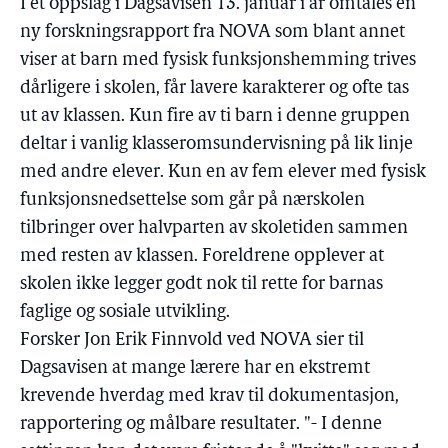
I et oppslag i Dagsavisen 13. januar i år omtales en
ny forskningsrapport fra NOVA som blant annet
viser at barn med fysisk funksjonshemming trives
dårligere i skolen, får lavere karakterer og ofte tas
ut av klassen. Kun fire av ti barn i denne gruppen
deltar i vanlig klasseromsundervisning på lik linje
med andre elever. Kun en av fem elever med fysisk
funksjonsnedsettelse som går på nærskolen
tilbringer over halvparten av skoletiden sammen
med resten av klassen. Foreldrene opplever at
skolen ikke legger godt nok til rette for barnas
faglige og sosiale utvikling.
Forsker Jon Erik Finnvold ved NOVA sier til
Dagsavisen at mange lærere har en ekstremt
krevende hverdag med krav til dokumentasjon,
rapportering og målbare resultater. "- I denne