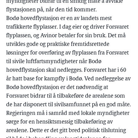
myndigheter bidrar til en smidig måte å avvikle
flystasjonen på, når den tid kommer.
Bodø hovedflystasjon er en av landets mest
trafikkerte flyplasser. I dag eier og driver Forsvaret
flyplassen, og Avinor betaler for sin bruk. Det må
utvikles gode og praktiske fremtidsrettede
løsninger for overføring av flyplassen fra Forsvaret
til sivile luftfartsmyndigheter når Bodø
hovedflystasjon skal nedlegges. Forsvaret har i 60
år hatt base for kampfly i Bodø. Ved nedleggelse av
Bodø hovedflystasjon er det nødvendig at
Forsvaret bidrar til å tilbakeføre de arealene som
de har disponert til sivilsamfunnet på en god måte.
Regjeringen må i samråd med lokale myndigheter
sørge for en hensiktsmessig tilbakeføring av
arealene. Dette er det gitt bred politisk tilslutning