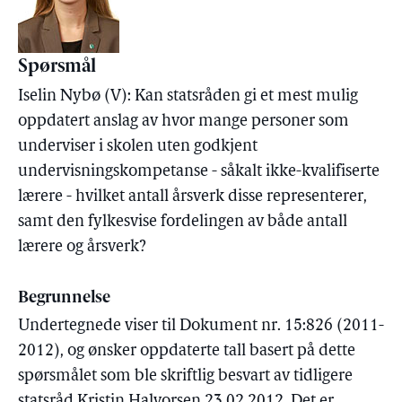
Spørsmål
Iselin Nybø (V): Kan statsråden gi et mest mulig
oppdatert anslag av hvor mange personer som
underviser i skolen uten godkjent
undervisningskompetanse - såkalt ikke-kvalifiserte
lærere - hvilket antall årsverk disse representerer,
samt den fylkesvise fordelingen av både antall
lærere og årsverk?
Begrunnelse
Undertegnede viser til Dokument nr. 15:826 (2011-
2012), og ønsker oppdaterte tall basert på dette
spørsmålet som ble skriftlig besvart av tidligere
statsråd Kristin Halvorsen 23.02.2012. Det er