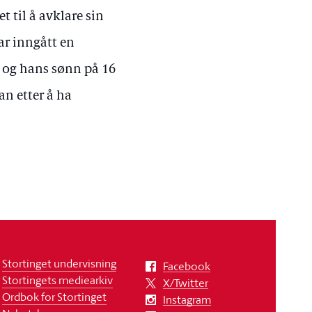
t til å avklare sin
ar inngått en
r og hans sønn på 16
an etter å ha
Stortinget undervisning
Facebook
Stortingets mediearkiv
X/Twitter
Ordbok for Stortinget
Instagram