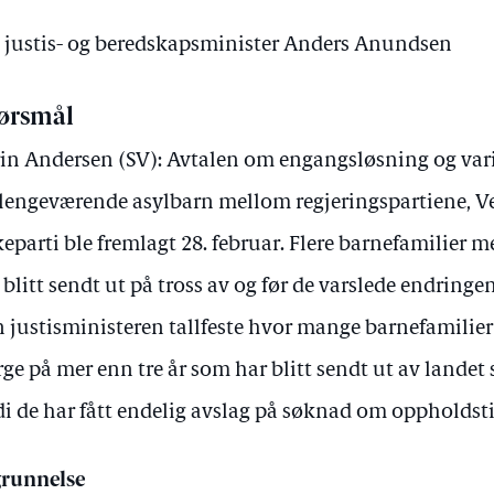
av justis- og beredskapsminister Anders Anundsen
ørsmål
in Andersen (SV): Avtalen om engangsløsning og vari
 lengeværende asylbarn mellom regjeringspartiene, Ve
keparti ble fremlagt 28. februar. Flere barnefamilier
 blitt sendt ut på tross av og før de varslede endring
 justisministeren tallfeste hvor mange barnefamilie
ge på mer enn tre år som har blitt sendt ut av landet 
di de har fått endelig avslag på søknad om oppholdsti
runnelse