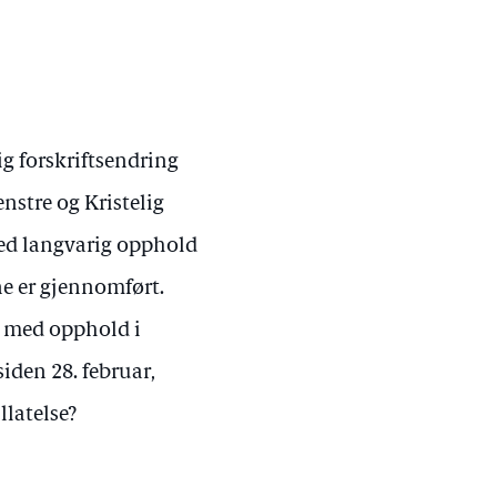
g forskriftsendring
nstre og Kristelig
 med langvarig opphold
ene er gjennomført.
r med opphold i
siden 28. februar,
llatelse?