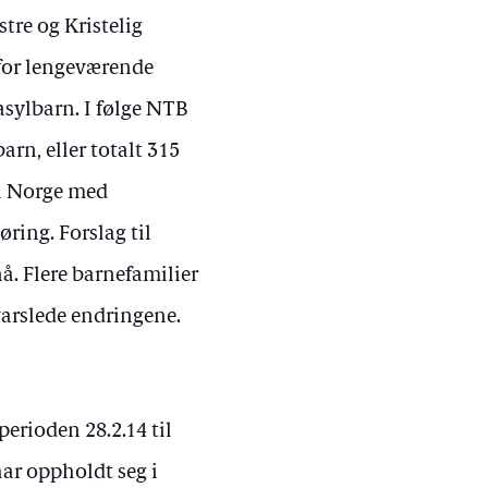
stre og Kristelig
 for lengeværende
asylbarn. I følge NTB
arn, eller totalt 315
 i Norge med
ring. Forslag til
nå. Flere barnefamilier
varslede endringene.
perioden 28.2.14 til
har oppholdt seg i