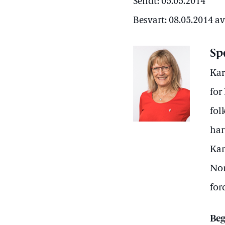
Sendt: 05.05.2014
Besvart: 08.05.2014 
Sp
Kar
for
fol
har
Kan
Nor
for
Beg