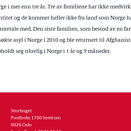
ge i mer enn tre år. Tre av familiene har ikke medvirke
ntitet og de kommer heller ikke fra land som Norge h
uravtale med. Den siste familien, som bestod av en fa
 søkte asyl i Norge i 2010 og ble returnert til Afghanist
holdt seg ulovlig i Norge i 1 år og 9 måneder.
Stortinget
Postboks 1700 Sentrum
0026 Oslo