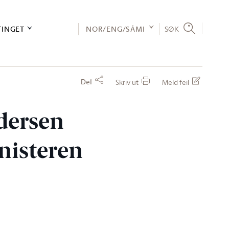
TINGET
NOR/ENG/SÁMI
SØK
Del
Skriv ut
Meld feil
ndersen
inisteren