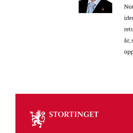
Nor
ide
ret
år,
opp
Om
stortinget