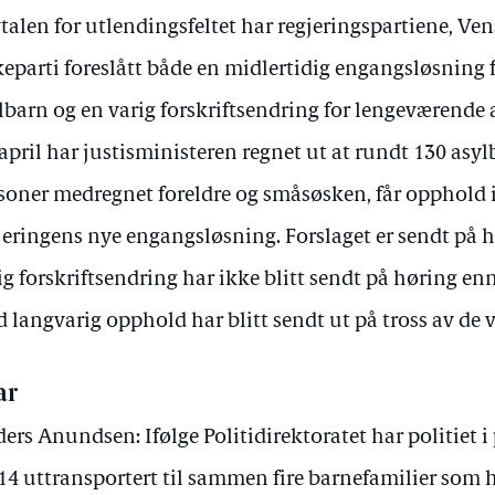
vtalen for utlendingsfeltet har regjeringspartiene, Ven
keparti foreslått både en midlertidig engangsløsning
lbarn og en varig forskriftsendring for lengeværende 
 april har justisministeren regnet ut at rundt 130 asylb
soner medregnet foreldre og småsøsken, får opphold
jeringens nye engangsløsning. Forslaget er sendt på hø
ig forskriftsendring har ikke blitt sendt på høring en
 langvarig opphold har blitt sendt ut på tross av de 
ar
ers Anundsen: Ifølge Politidirektoratet har politiet i 
.14 uttransportert til sammen fire barnefamilier som 