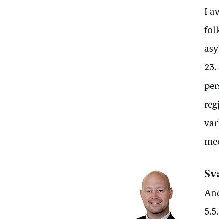
I a
fol
asy
23.
per
reg
var
med
Sv
And
5.5