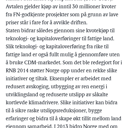
Avtalen gjelder kjøp av inntil 30 millioner kvoter
fra FN-godkjente prosjekter som på grunn av lave
priser står i fare for å avvikle driften.
Staten bidrar således gjennom sine kvotekjøp til
teknologi- og kapitaloverføringer til fattige land.
Slik teknologi- og kapitaloverføring fra rike til
fattige land er også fullt mulig å gjennomføre uten
å bruke CDM-markedet. Som det ble redegjort for i
RNB 2014 støtter Norge opp under en rekke slike
initiativer og tiltak. Eksempler er arbeidet med
redusert avskoging, utbygging av ren energi i
utviklingsland og reduserte utslipp av såkalte
kortlevde klimadrivere. Slike initiativer kan bidra
til å sikre raske utslippsreduksjoner, bygge
erfaringer og bidra til å skape økt tillit mellom land
gjennom samarbeid. I 2013 bidro Norge med om