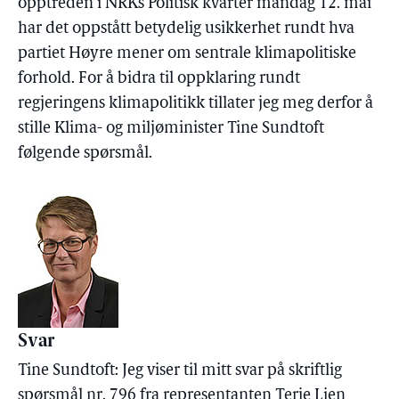
opptreden i NRKs Politisk kvarter mandag 12. mai
har det oppstått betydelig usikkerhet rundt hva
partiet Høyre mener om sentrale klimapolitiske
forhold. For å bidra til oppklaring rundt
regjeringens klimapolitikk tillater jeg meg derfor å
stille Klima- og miljøminister Tine Sundtoft
følgende spørsmål.
Svar
Tine Sundtoft: Jeg viser til mitt svar på skriftlig
spørsmål nr. 796 fra representanten Terje Lien