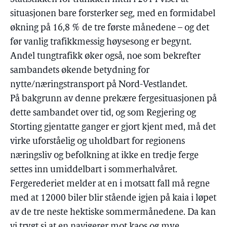
situasjonen bare forsterker seg, med en formidabel
økning på 16,8 % de tre første månedene – og det
før vanlig trafikkmessig høysesong er begynt.
Andel tungtrafikk øker også, noe som bekrefter
sambandets økende betydning for
nytte/næringstransport på Nord-Vestlandet.
På bakgrunn av denne prekære fergesituasjonen på
dette sambandet over tid, og som Regjering og
Storting gjentatte ganger er gjort kjent med, må det
virke uforståelig og uholdbart for regionens
næringsliv og befolkning at ikke en tredje ferge
settes inn umiddelbart i sommerhalvåret.
Fergerederiet melder at en i motsatt fall må regne
med at 12000 biler blir stående igjen på kaia i løpet
av de tre neste hektiske sommermånedene. Da kan
vi trygt si at en navigerer mot kaos og mye