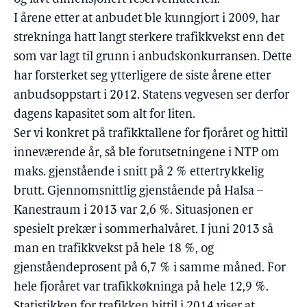
I årene etter at anbudet ble kunngjort i 2009, har
strekninga hatt langt sterkere trafikkvekst enn det
som var lagt til grunn i anbudskonkurransen. Dette
har forsterket seg ytterligere de siste årene etter
anbudsoppstart i 2012. Statens vegvesen ser derfor
dagens kapasitet som alt for liten.
Ser vi konkret på trafikktallene for fjoråret og hittil
inneværende år, så ble forutsetningene i NTP om
maks. gjenstående i snitt på 2 % ettertrykkelig
brutt. Gjennomsnittlig gjenstående på Halsa –
Kanestraum i 2013 var 2,6 %. Situasjonen er
spesielt prekær i sommerhalvåret. I juni 2013 så
man en trafikkvekst på hele 18 %, og
gjenståendeprosent på 6,7 % i samme måned. For
hele fjoråret var trafikkøkninga på hele 12,9 %.
Statistikken for trafikken hittil i 2014 viser at