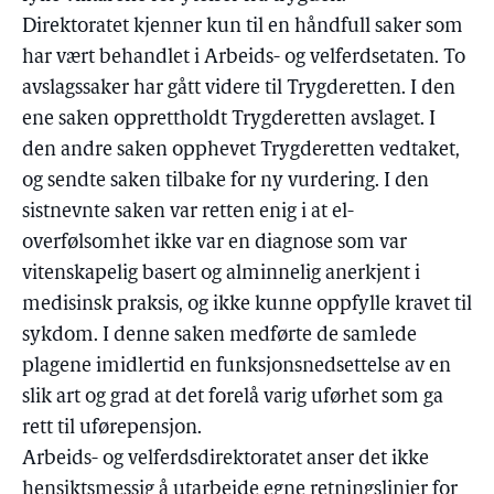
Direktoratet kjenner kun til en håndfull saker som
har vært behandlet i Arbeids- og velferdsetaten. To
avslagssaker har gått videre til Trygderetten. I den
ene saken opprettholdt Trygderetten avslaget. I
den andre saken opphevet Trygderetten vedtaket,
og sendte saken tilbake for ny vurdering. I den
sistnevnte saken var retten enig i at el-
overfølsomhet ikke var en diagnose som var
vitenskapelig basert og alminnelig anerkjent i
medisinsk praksis, og ikke kunne oppfylle kravet til
sykdom. I denne saken medførte de samlede
plagene imidlertid en funksjonsnedsettelse av en
slik art og grad at det forelå varig uførhet som ga
rett til uførepensjon.
Arbeids- og velferdsdirektoratet anser det ikke
hensiktsmessig å utarbeide egne retningslinjer for