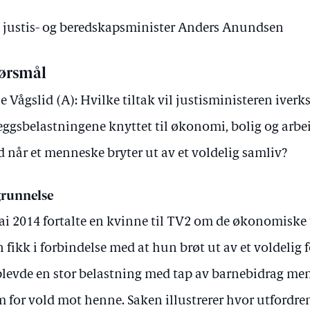
av justis- og beredskapsminister Anders Anundsen
ørsmål
e Vågslid (A): Hvilke tiltak vil justisministeren iverks
leggsbelastningene knyttet til økonomi, bolig og arbe
 når et menneske bryter ut av et voldelig samliv?
runnelse
ai 2014 fortalte en kvinne til TV2 om de økonomiske 
 fikk i forbindelse med at hun brøt ut av et voldelig
levde en stor belastning med tap av barnebidrag m
 for vold mot henne. Saken illustrerer hvor utfordre