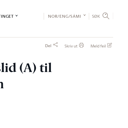
TINGET
NOR/ENG/SÁMI
SØK
Del
Skriv ut
Meld feil
id (A) til
n