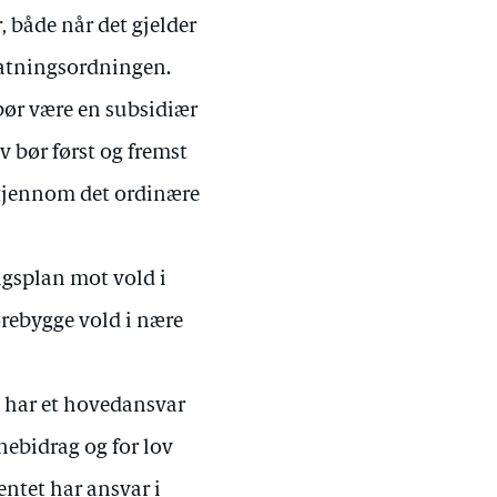
, både når det gjelder
statningsordningen.
 bør være en subsidiær
v bør først og fremst
 gjennom det ordinære
gsplan mot vold i
forebygge vold i nære
m har et hovedansvar
rnebidrag og for lov
ntet har ansvar i