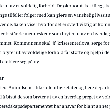
te ut av et voldelig forhold. De økonomiske tilleggsb
ge tilfeller følger med kan gjøre en vanskelig livssi
vende. Saken viser hvorfor det er svært viktig at ko
ter bistår de menneskene som bryter ut av en hverdag 
mmet. Kommunene skal, jf. krisesenterlova, sørge fo
 bryter ut av voldelige forhold får støtte og hjelp i 
l etablere seg på ny.
ar
ers Anundsen: Ulike offentlige etater og flere depar
 å bistå de som bryter ut av en hverdag preget av vold
beredskapsdepartementet har ansvar for blant annet p