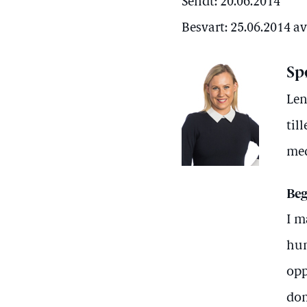
Sendt: 20.06.2014
Besvart: 25.06.2014 
Sp
Len
til
med
Beg
I m
hun
opp
dom