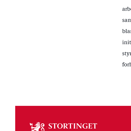
arb
sam
bla
ini
sty
for
Om