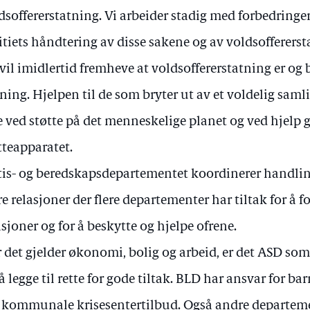
dsoffererstatning. Vi arbeider stadig med forbedringer
itiets håndtering av disse sakene og av voldsofferer
 vil imidlertid fremheve at voldsoffererstatning er og
ning. Hjelpen til de som bryter ut av et voldelig samli
e ved støtte på det menneskelige planet og ved hjelp
tteapparatet.
tis- og beredskapsdepartementet koordinerer handlin
e relasjoner der flere departementer har tiltak for å 
asjoner og for å beskytte og hjelpe ofrene.
 det gjelder økonomi, bolig og arbeid, er det ASD so
 å legge til rette for gode tiltak. BLD har ansvar for ba
kommunale krisesentertilbud. Også andre departeme