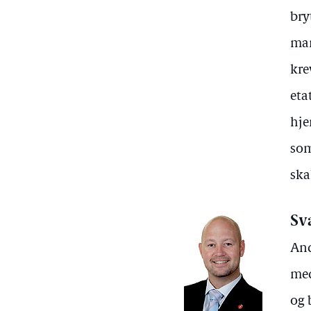
bry
man
kre
eta
hje
som
ska
Sv
And
med
og 