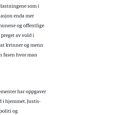
elastningene som i
tuasjon enda mer
mmunene og offentlige
preget av vold i
r at kvinner og menn
den fasen hvor man
tementer har oppgaver
 i hjemmet. Justis-
oliti og