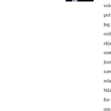
vol
pol
Jeg
ord
skj
stø
Jus
nær
rel
Når
for
om 