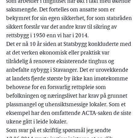
som arbeider i tinghuset har økt i takt med økende
saksmengde. Det fortelles om ansatte som er
bekymret for sin egen sikkerhet, for som statsråden
sikkert forstår var det andre krav til sikring av
rettsbygg i 1950 enn vi har i 2014.
Det er nå 10 år siden at Statsbygg konkluderte med
at det verken økonomisk eller praktisk var
tilrådelig å renovere eksisterende tinghus og
anbefalte nybygg i Stavanger. Det er urovekkende
at landets fjerde største by ikke kan imøtekomme
behovene for en forsvarlig rettspleie som
befolkningen og næringslivet har krav på grunnet
plassmangel og uhensiktsmessige lokaler. Som et
eksempel har den omfattende ACTA-saken de siste
ukene gått i leide lokaler.
Som svar på et skriftlig spørsmål jeg sendte