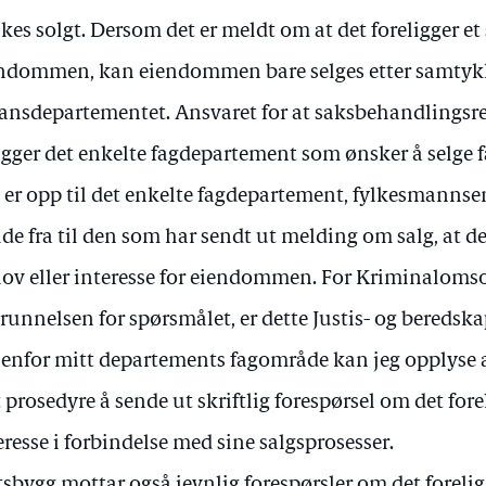
kes solgt. Dersom det er meldt om at det foreligger et 
ndommen, kan eiendommen bare selges etter samtyk
ansdepartementet. Ansvaret for at saksbehandlingsreg
ligger det enkelte fagdepartement som ønsker å selge 
 er opp til det enkelte fagdepartement, fylkesmannse
de fra til den som har sendt ut melding om salg, at det
ov eller interesse for eiendommen. For Kriminaloms
runnelsen for spørsmålet, er dette Justis- og bereds
enfor mitt departements fagområde kan jeg opplyse 
t prosedyre å sende ut skriftlig forespørsel om det fore
eresse i forbindelse med sine salgsprosesser.
tsbygg mottar også jevnlig forespørsler om det forelig