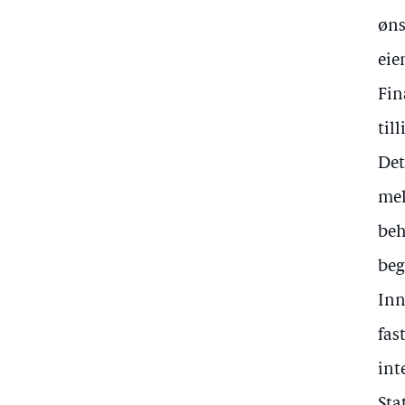
øns
eie
Fin
til
Det
mel
beh
beg
Inn
fas
int
Sta