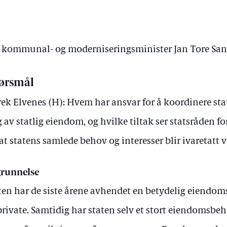
av kommunal- og moderniseringsminister Jan Tore Sa
ørsmål
ek Elvenes (H): Hvem har ansvar for å koordinere sta
g av statlig eiendom, og hvilke tiltak ser statsråden f
 at statens samlede behov og interesser blir ivaretatt
runnelse
ten har de siste årene avhendet en betydelig eiendo
 private. Samtidig har staten selv et stort eiendomsbe