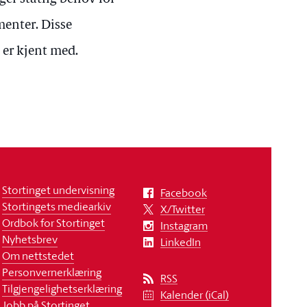
enter. Disse
 er kjent med.
Stortinget undervisning
Facebook
Stortingets mediearkiv
X/Twitter
Ordbok for Stortinget
Instagram
Nyhetsbrev
LinkedIn
Om nettstedet
Personvernerklæring
RSS
Tilgjengelighetserklæring
Kalender (iCal)
Jobb på Stortinget