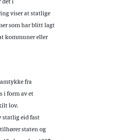
 det i
g viser at statlige
er som har blitt lagt
v at kommuner eller
 samtykke fra
s i form av et
ilt lov.
statlig eid fast
ilhører staten og