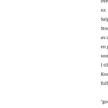
ove
nr.
Sal
Sto
av 
en 
som
I t
Kom
ful
"go