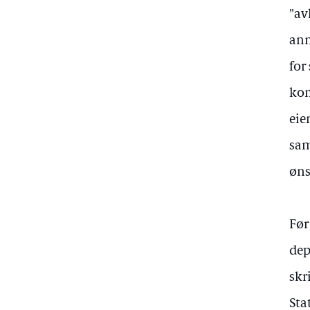
"av
ann
for
kom
eie
sam
øns
Før
dep
skr
Sta