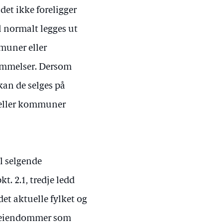
det ikke foreligger
 normalt legges ut
mmuner eller
emmelser. Dersom
kan de selges på
 eller kommuner
al selgende
t. 2.1, tredje ledd
et aktuelle fylket og
de eiendommer som