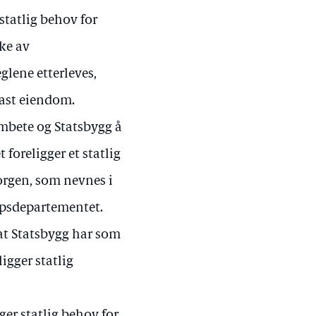
statlig behov for
ke av
lene etterleves,
fast eiendom.
mbete og Statsbygg å
 foreligger et statlig
orgen, som nevnes i
kapsdepartementet.
at Statsbygg har som
ligger statlig
ger statlig behov for