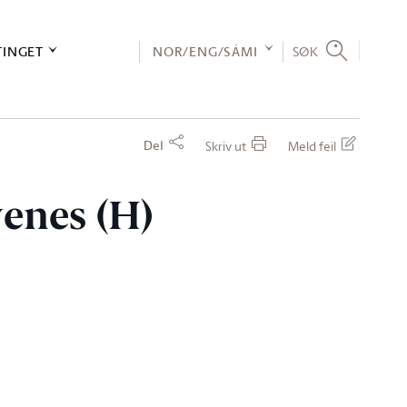
TINGET
NOR/ENG/SÁMI
SØK
Del
Skriv ut
Meld feil
venes (H)