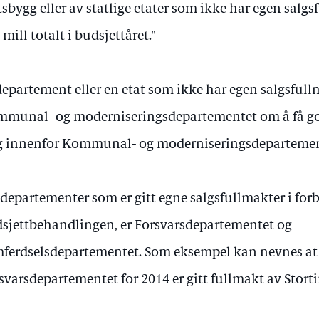
tsbygg eller av statlige etater som ikke har egen salgs
 mill totalt i budsjettåret."
departement eller en etat som ikke har egen salgsful
munal- og moderniseringsdepartementet om å få go
g innenfor Kommunal- og moderniseringsdepartement
departementer som er gitt egne salgsfullmakter i for
sjettbehandlingen, er Forsvarsdepartementet og
ferdselsdepartementet. Som eksempel kan nevnes at
svarsdepartementet for 2014 er gitt fullmakt av Stortin