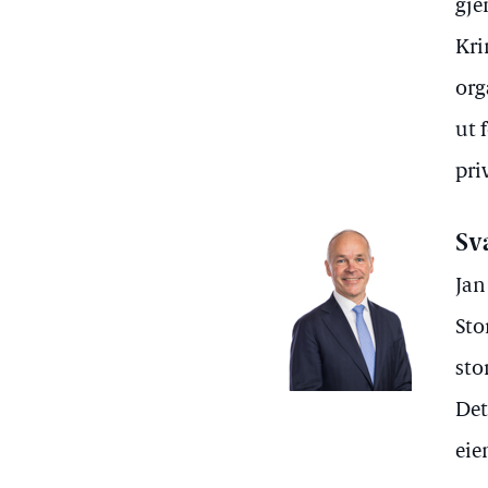
gje
Kri
org
ut 
pri
Sv
Jan
Sto
sto
Det
eie