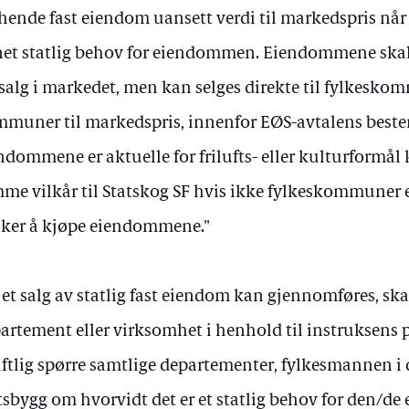
hende fast eiendom uansett verdi til markedspris når 
et statlig behov for eiendommen. Eiendommene skal
 salg i markedet, men kan selges direkte til fylkesko
muner til markedspris, innenfor EØS-avtalens best
ndommene er aktuelle for frilufts- eller kulturformål 
me vilkår til Statskog SF hvis ikke fylkeskommuner
ker å kjøpe eiendommene."
 et salg av statlig fast eiendom kan gjennomføres, sk
artement eller virksomhet i henhold til instruksens pk
iftlig spørre samtlige departementer, fylkesmannen i d
tsbygg om hvorvidt det er et statlig behov for den/