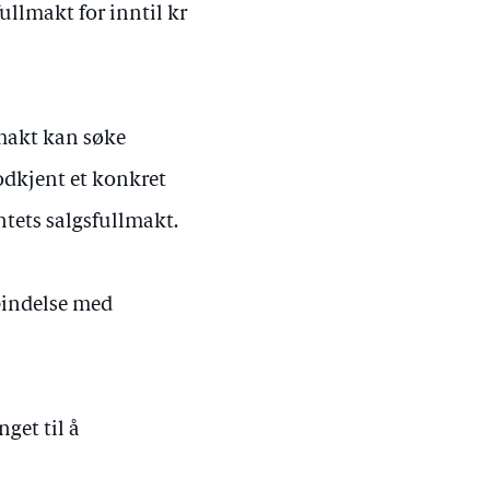
fullmakt for inntil kr
lmakt kan søke
dkjent et konkret
ets salgsfullmakt.
bindelse med
get til å