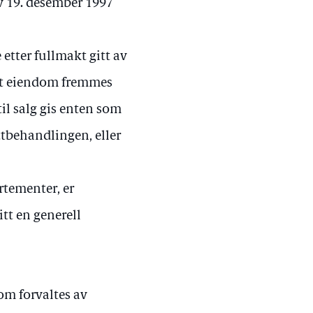
v 19. desember 1997
 etter fullmakt gitt av
fast eiendom fremmes
il salg gis enten som
ttbehandlingen, eller
artementer, er
t en generell
om forvaltes av