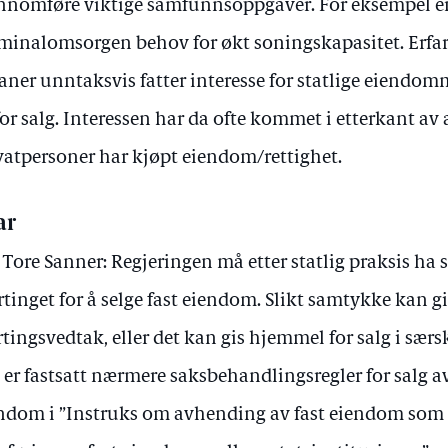
nnomføre viktige samfunnsoppgaver. For eksempel er
minalomsorgen behov for økt soningskapasitet. Erfarin
aner unntaksvis fatter interesse for statlige eiendomm
for salg. Interessen har da ofte kommet i etterkant a
vatpersoner har kjøpt eiendom/rettighet.
ar
 Tore Sanner: Regjeringen må etter statlig praksis ha
rtinget for å selge fast eiendom. Slikt samtykke kan gi
rtingsvedtak, eller det kan gis hjemmel for salg i særsk
 er fastsatt nærmere saksbehandlingsregler for salg av 
ndom i ”Instruks om avhending av fast eiendom som t