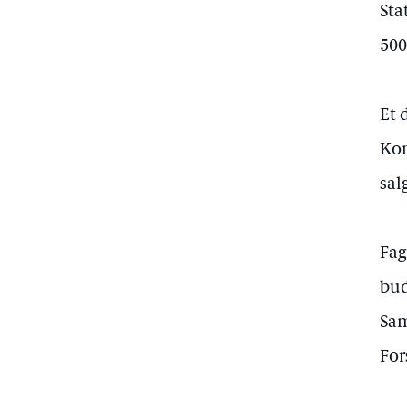
Sta
500
Et 
Kom
sal
Fag
bud
Sam
For