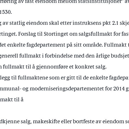
rføring av fast eiendom mellom statsinstitusjoner” a
 1530.
g av statlig eiendom skal etter instruksens pkt 2.1 skje
rtinget. Forslag til Stortinget om salgsfullmakt for 
det enkelte fagdepartement på sitt område. Fullmakt t
generell fullmakt i forbindelse med den årlige budsje
 fullmakt til å gjennomføre et konkret salg.
illegg til fullmaktene som er gitt til de enkelte fagdep
munal- og moderniseringsdepartementet for 2014 git
lmakt til å
dkjenne salg, makeskifte eller bortfeste av eiendom s