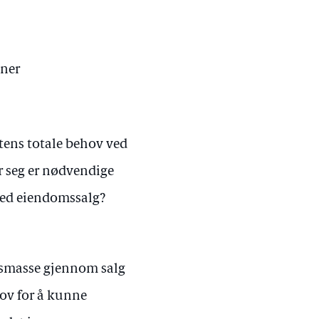
nner
tens totale behov ved
or seg er nødvendige
 ved eiendomssalg?
msmasse gjennom salg
hov for å kunne