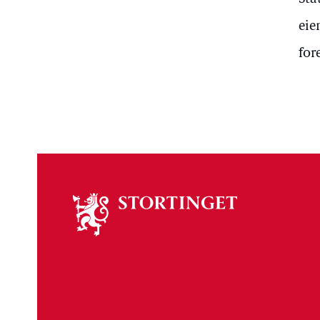
eie
for
Om
stortinget