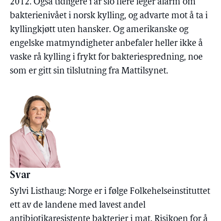
2012. Også tidligere i år slo flere leger alarm om
bakterienivået i norsk kylling, og advarte mot å ta i
kyllingkjøtt uten hansker. Og amerikanske og
engelske matmyndigheter anbefaler heller ikke å
vaske rå kylling i frykt for bakteriespredning, noe
som er gitt sin tilslutning fra Mattilsynet.
Svar
Sylvi Listhaug: Norge er i følge Folkehelseinstituttet
ett av de landene med lavest andel
antibiotikaresistente bakterier i mat. Risikoen for å