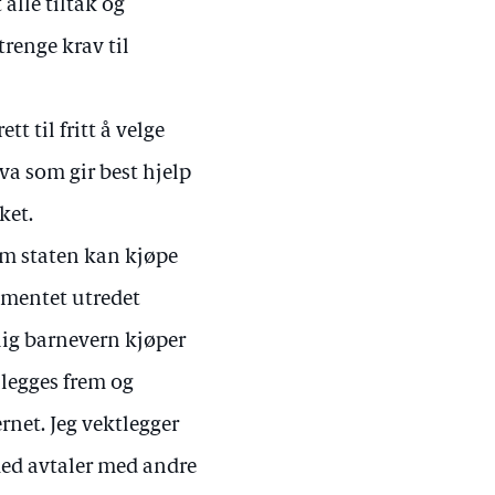
 alle tiltak og
trenge krav til
t til fritt å velge
hva som gir best hjelp
ket.
om staten kan kjøpe
ementet utredet
tlig barnevern kjøper
 legges frem og
ernet. Jeg vektlegger
e med avtaler med andre