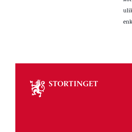
uli
enk
Om
stortinget