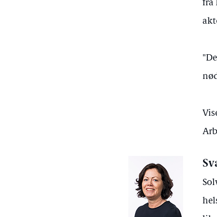
fra
akt
"De
nød
Vis
Arb
Sv
Sol
hel