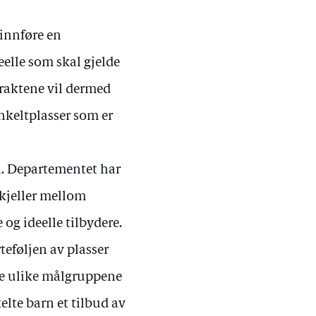
 innføre en
elle som skal gjelde
traktene vil dermed
keltplasser som er
rn. Departementet har
skjeller mellom
 og ideelle tilbydere.
teføljen av plasser
 de ulike målgruppene
lte barn et tilbud av