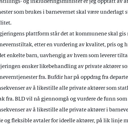
estillings- og inkluderingsminister er jeg opptatt av at
nester som brukes i barnevernet skal være underlagt s
litet.
egjeringens plattform står det at kommunene skal gis ret
nevernstiltak, etter en vurdering av kvalitet, pris og 
 det enkelte barn, uavhengig av hvem som leverer tilta
jeringen ønsker likebehandling av private aktører s
neverntjenester fra. Bufdir har på oppdrag fra depart
sekvenser av å likestille alle private aktører som sta
tak fra. BLD vil nå gjennomgå og vurdere de funn som
sekvenser av å likestille alle private aktører i barnev
e og fleksible avtaler for ideelle aktører, på lik linj