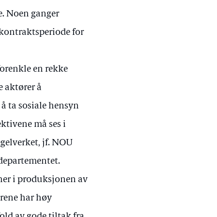
te. Noen ganger
 kontraktsperiode for
forenkle en rekke
e aktører å
 å ta sosiale hensyn
ktivene må ses i
elverket, jf. NOU
idepartementet.
tner i produksjonen av
tørene har høy
ld av gode tiltak fra