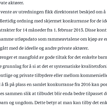
vate aktører.
åvente av utredningen fikk direktoratet beskjed om å
lertidig ordning med skjermet konkurranse for de ide
trakter for 14 måneder fra 1. februar 2015. Disse kon
samme utløpsdato som rammeavtalene om kjøp av en
gått med de ideelle og andre private aktører.
trenger et mangfold av gode tiltak for det enkelte ba
e grunnlag for å si at det er systematiske kvalitetsfor
entlige og private tilbydere eller mellom kommersielle
 å få på plass en samlet konkurranse fra 2016 kan por
tes sammen slik at tilbudet blir enda bedre tilpasset
barn og ungdom. Dette betyr at man kan tilby det enke