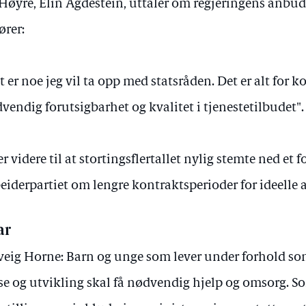
 Høyre, Elin Agdestein, uttaler om regjeringens anbud
ører:
t er noe jeg vil ta opp med statsråden. Det er alt for ko
vendig forutsigbarhet og kvalitet i tjenestetilbudet".
er videre til at stortingsflertallet nylig stemte ned et f
eiderpartiet om lengre kontraktsperioder for ideelle a
ar
veig Horne: Barn og unge som lever under forhold so
se og utvikling skal få nødvendig hjelp og omsorg. S