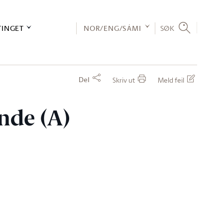
TINGET
NOR/ENG/SÁMI
SØK
Del
Skriv ut
Meld feil
ande (A)