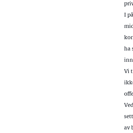
pri
I p
mid
kon
ha 
inn
Vi 
ikk
off
Ved
set
av 