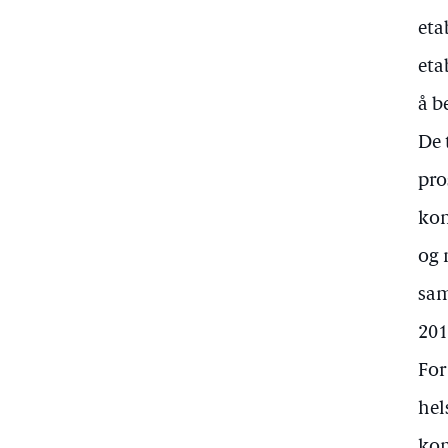
eta
eta
å b
De 
pro
kon
og 
sam
201
For
hel
kom