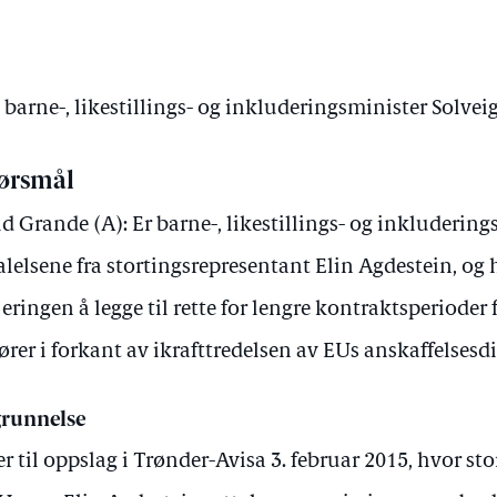
v barne-, likestillings- og inkluderingsminister Solve
ørsmål
ld Grande (A): Er barne-, likestillings- og inkluderin
alelsene fra stortingsrepresentant Elin Agdestein, og
jeringen å legge til rette for lengre kontraktsperioder f
ører i forkant av ikrafttredelsen av EUs anskaffelsesd
runnelse
er til oppslag i Trønder-Avisa 3. februar 2015, hvor st