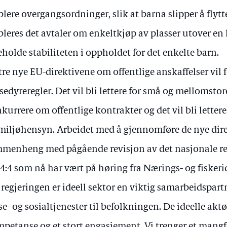
blere overgangsordninger, slik at barna slipper å flyt
bleres det avtaler om enkeltkjøp av plasser utover en
eholde stabiliteten i oppholdet for det enkelte barn.
tre nye EU-direktivene om offentlige anskaffelser vil 
sedyreregler. Det vil bli lettere for små og mellomstor
kurrere om offentlige kontrakter og det vil bli lettere
miljøhensyn. Arbeidet med å gjennomføre de nye dire
menheng med pågående revisjon av det nasjonale reg
4:4 som nå har vært på høring fra Nærings- og fisker
 regjeringen er ideell sektor en viktig samarbeidspar
se- og sosialtjenester til befolkningen. De ideelle ak
petanse og et stort engasjement. Vi trenger et mangfo