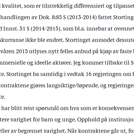
 kvalitet, som er tilstrekkelig differensiert og tilpasse
ehandlingen av Dok. 8:85 S (2013-2014) fattet Stortin
 Innst. 31 S (2014-2015), som bl.a. innebar at ovenn
kurranse ikke ble endret. Stortinget anmodet dessut
 våren 2015 utlyses nytt felles anbud på kjøp av faste
mersielle og ideelle aktører. Jeg kommer tilbake til 
te. Stortinget ba samtidig i vedtak 16 regjeringen om b
kontraktene gjøres langsiktige/løpende, og regjeringe
te.
 har blitt reist spørsmål om hva som er konsekvense
tere varighet for barn og unge. Opphold på institusjon
feller av begrenset varighet. Når kontraktene går ut, fo