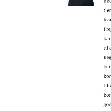
lik
tje
kva
I r
bar
til
Reg
bar
kon
til
kon
god