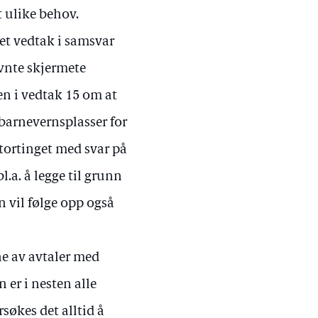
t ulike behov.
get vedtak i samsvar
evnte skjermete
en i vedtak 15 om at
 barnevernsplasser for
Stortinget med svar på
l.a. å legge til grunn
n vil følge opp også
ne av avtaler med
 er i nesten alle
rsøkes det alltid å