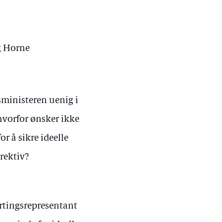
ig Horne
gsministeren uenig i
 hvorfor ønsker ikke
or å sikre ideelle
irektiv?
ortingsrepresentant