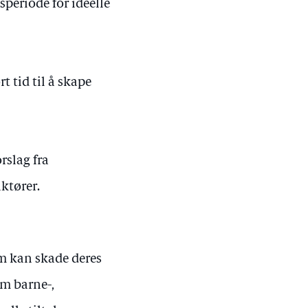
speriode for ideelle
rt tid til å skape
orslag fra
ktører.
m kan skade deres
om barne-,