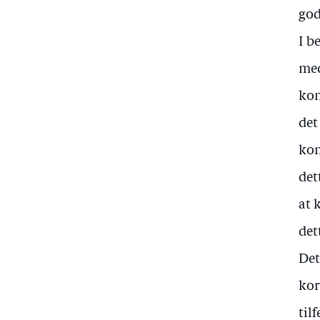
god
I b
med
kon
det
kom
det
at 
det
Det
kor
til