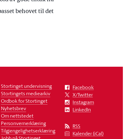
lpasset behovet til det
Stortinget undervisning
Facebook
Stortingets mediearkiv
X/Twitter
Ordbok for Stortinget
Instagram
Nyhetsbrev
LinkedIn
Om nettstedet
Personvernerklæring
RSS
Tilgjengelighetserklæring
Kalender (iCal)
Jobb på Stortinget