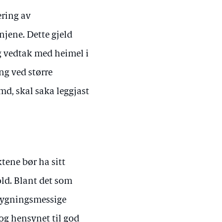
ering av
jene. Dette gjeld
eg vedtak med heimel i
ng ved større
md, skal saka leggjast
tene bør ha sitt
old. Blant det som
bygningsmessige
 og hensynet til god