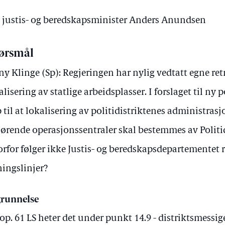
av justis- og beredskapsminister Anders Anundsen
ørsmål
ny Klinge (Sp): Regjeringen har nylig vedtatt egne ret
alisering av statlige arbeidsplasser. I forslaget til ny 
 til at lokalisering av politidistriktenes administras
hørende operasjonssentraler skal bestemmes av Politid
rfor følger ikke Justis- og beredskapsdepartementet 
ningslinjer?
runnelse
rop. 61 LS heter det under punkt 14.9 - distriktsmessi