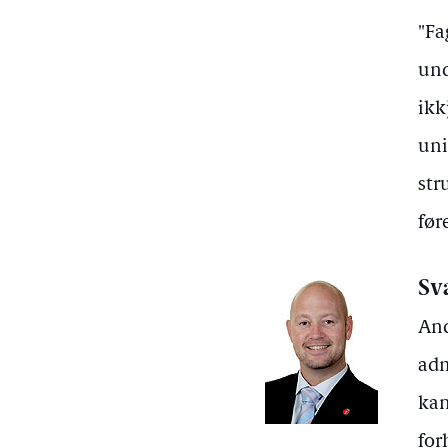
"Fa
und
ikk
uni
str
før
Sv
And
adm
kan
for