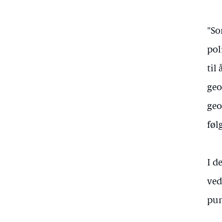
"So
pol
til
geo
geo
føl
I d
ved
pun