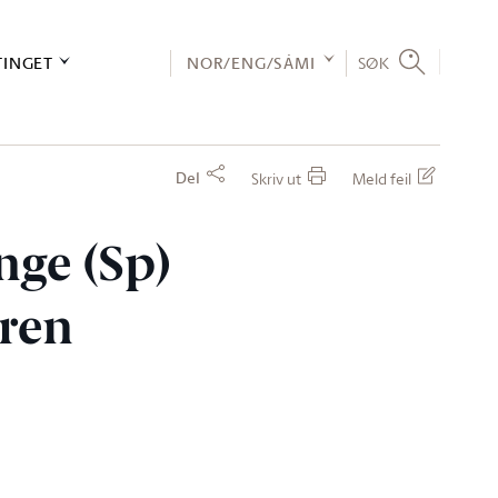
TINGET
NOR/ENG/SÁMI
SØK
Del
Skriv ut
Meld feil
nge (Sp)
eren