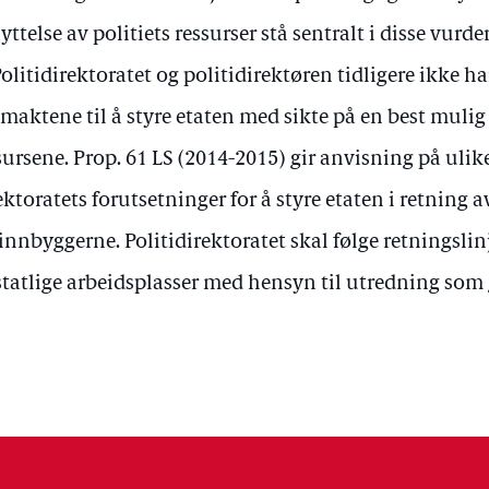
yttelse av politiets ressurser stå sentralt i disse vurd
Politidirektoratet og politidirektøren tidligere ikke h
lmaktene til å styre etaten med sikte på en best mulig
sursene. Prop. 61 LS (2014-2015) gir anvisning på ulike 
ektoratets forutsetninger for å styre etaten i retning a
 innbyggerne. Politidirektoratet skal følge retningslin
statlige arbeidsplasser med hensyn til utredning som