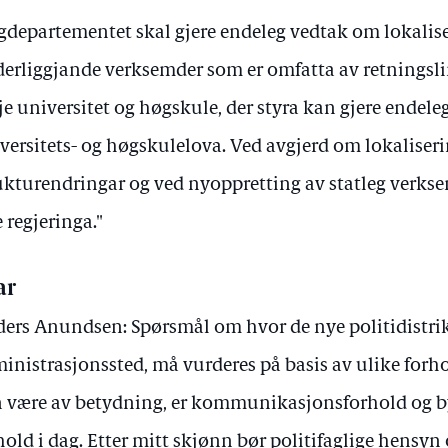
gdepartementet skal gjere endeleg vedtak om lokalis
erliggjande verksemder som er omfatta av retningslin
je universitet og høgskule, der styra kan gjere endel
versitets- og høgskulelova. Ved avgjerd om lokaliseri
ukturendringar og ved nyoppretting av statleg verkse
e regjeringa."
ar
ers Anundsen: Spørsmål om hvor de nye politidistrik
inistrasjonssted, må vurderes på basis av ulike forh
 være av betydning, er kommunikasjonsforhold og 
hold i dag. Etter mitt skjønn bør politifaglige hensyn