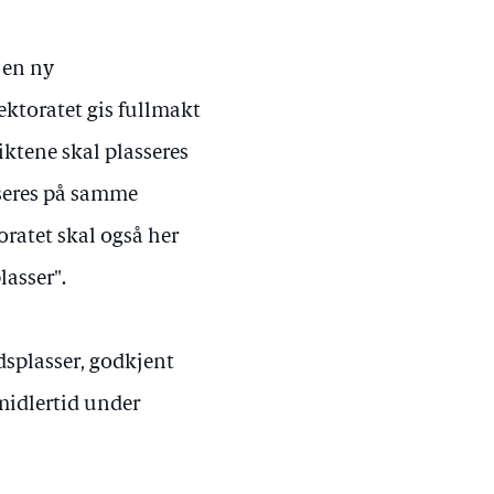
 en ny
rektoratet gis fullmakt
iktene skal plasseres
iseres på samme
oratet skal også her
lasser".
idsplasser, godkjent
midlertid under