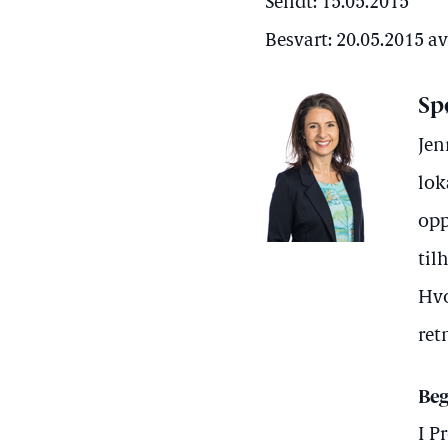
Sendt: 15.05.2015
Besvart: 20.05.2015 
Sp
Jen
lok
opp
til
Hvo
ret
Beg
I P