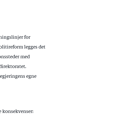
ningslinjer for
politireform legges det
jonssteder med
irektoratet.
regjeringens egne
ge konsekvenser: