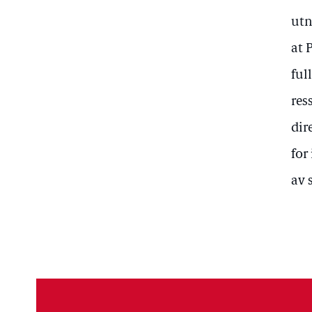
utn
at 
ful
res
dir
for
av 