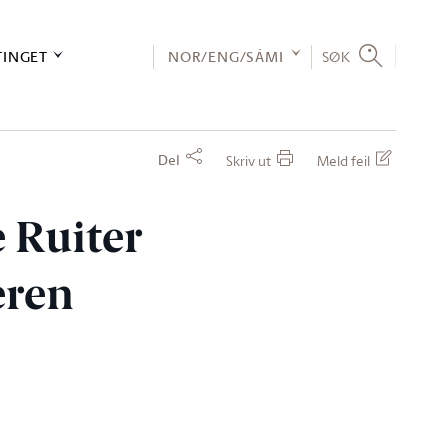
TINGET
NOR/ENG/SÁMI
SØK
Del
Skriv ut
Meld feil
e Ruiter
eren