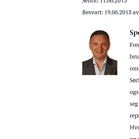
Sendt: 11.06.2015
Besvart: 19.06.2015 a
Sp
Fre
bru
omr
Sør
ogs
seg
rep
Hvo