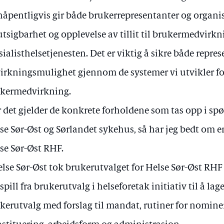
håpentligvis gir både brukerrepresentanter og organi
utsigbarhet og opplevelse av tillit til brukermedvirkn
sialisthelsetjenesten. Det er viktig å sikre både repres
irkningsmulighet gjennom de systemer vi utvikler fo
kermedvirkning.
 det gjelder de konkrete forholdene som tas opp i spø
se Sør-Øst og Sørlandet sykehus, så har jeg bedt om e
se Sør-Øst RHF.
else Sør-Øst tok brukerutvalget for Helse Sør-Øst RHF 
spill fra brukerutvalg i helseforetak initiativ til å lag
kerutvalg med forslag til mandat, rutiner for nomin