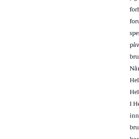
for
for
spe
påv
bru
Når
Hel
Hel
I H
inn
bru