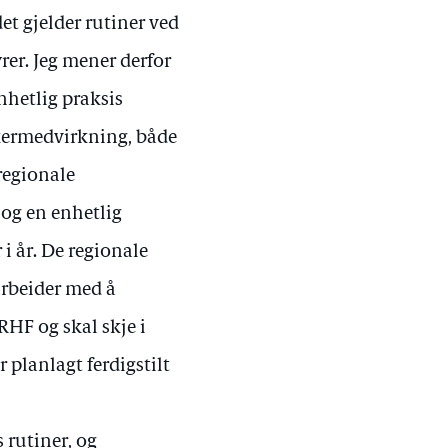
et gjelder rutiner ved
er. Jeg mener derfor
nhetlig praksis
ukermedvirkning, både
 regionale
 og en enhetlig
i år. De regionale
 arbeider med å
RHF og skal skje i
planlagt ferdigstilt
s rutiner, og