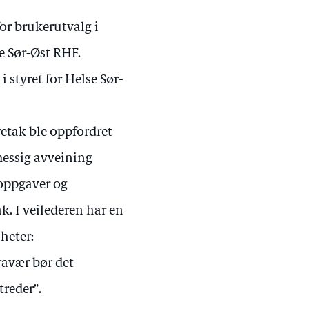
or brukerutvalg i
e Sør-Øst RHF.
 styret for Helse Sør-
retak ble oppfordret
messig avveining
 oppgaver og
k. I veilederen har en
heter:
ravær bør det
reder”.