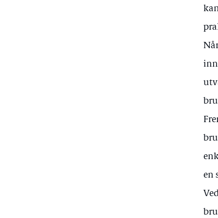
kan
pra
Når
inn
utv
bru
Fre
bru
enk
en 
Ved
bru