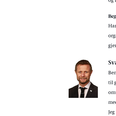
og 
Beg
Har
org
gje
Sv
Ben
til
omt
med
Jeg