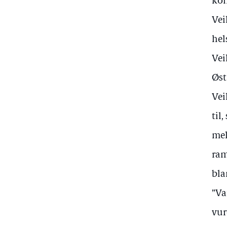
kon
Vei
hel
Vei
Øst
Vei
til
mel
ram
bla
”Va
vur