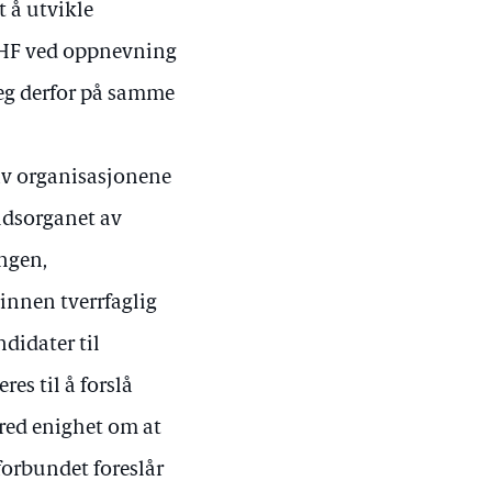
 å utvikle
 HF ved oppnevning
seg derfor på samme
av organisasjonene
idsorganet av
ngen,
innen tverrfaglig
ndidater til
es til å forslå
bred enighet om at
forbundet foreslår