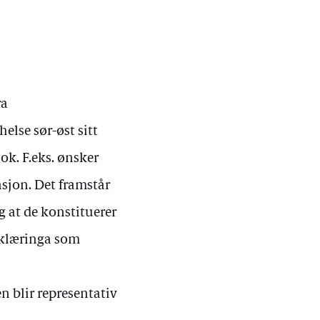
ra
else sør-øst sitt
k. F.eks. ønsker
asjon. Det framstår
 at de konstituerer
rklæringa som
 blir representativ