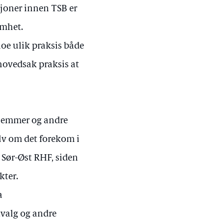
sjoner innen TSB er
omhet.
noe ulik praksis både
 hovedsak praksis at
dlemmer og andre
lv om det forekom i
e Sør-Øst RHF, siden
kter.
a
valg og andre