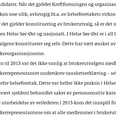
didater. Når det gjelder Kreftforeningen og organisa
ksis noe ulik, avhengig bl.a. av helseforetakets virks
 det gjelder konstituering av brukerutvalg, så er det 
en Helse Sør-Øst og nasjonalt. I Helse Sør-Øst er i all
algene konstituerer seg selv. Dette har vært ønsket av
kerorganisasjonene.
m til 2013 var det ikke vanlig at brukerutvalgets me
kerrepresentanter underskrev taushetserklæring – se
elte helseforetak. Dette var heller ikke praksis i Hels
svært sjeldent behandlet saker av personsensitiv kara
 utarbeidelse av veilederen i 2013 kom det innspill fr
kerrepresentantene om at alle medlemmer i brukerut