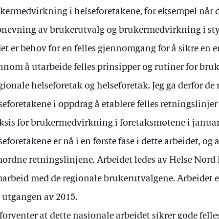
kermedvirkning i helseforetakene, for eksempel når d
nevning av brukerutvalg og brukermedvirkning i styr
det er behov for en felles gjennomgang for å sikre en e
nnom å utarbeide felles prinsipper og rutiner for br
egionale helseforetak og helseforetak. Jeg ga derfor de
seforetakene i oppdrag å etablere felles retningslinjer
ksis for brukermedvirkning i foretaksmøtene i januar 
seforetakene er nå i en første fase i dette arbeidet, og
ordne retningslinjene. Arbeidet ledes av Helse Nord 
arbeid med de regionale brukerutvalgene. Arbeidet er 
 utgangen av 2015.
 forventer at dette nasjonale arbeidet sikrer gode felle