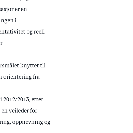
sasjoner en
ingen i
entativitet og reell
r
rsmålet knyttet til
n orientering fra
i 2012/2013, etter
e en veileder for
ering, oppnevning og