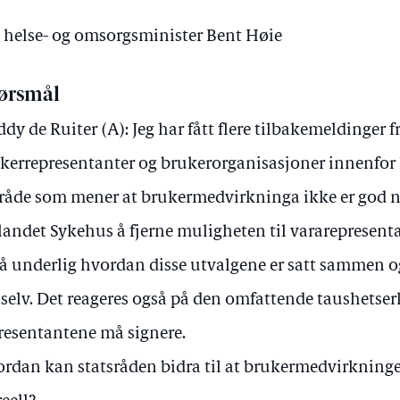
v helse- og omsorgsminister Bent Høie
ørsmål
ddy de Ruiter (A): Jeg har fått flere tilbakemeldinger f
kerrepresentanter og brukerorganisasjoner innenfor h
åde som mener at brukermedvirkninga ikke er god no
landet Sykehus å fjerne muligheten til vararepresent
å underlig hvordan disse utvalgene er satt sammen og
 selv. Det reageres også på den omfattende taushetse
resentantene må signere.
rdan kan statsråden bidra til at brukermedvirkningen