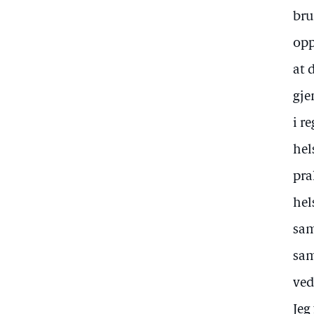
bru
opp
at 
gje
i r
hel
pra
hel
sam
sam
ved
Jeg