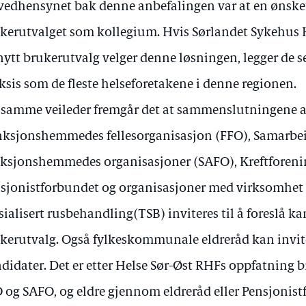
edhensynet bak denne anbefalingen var at en ønsket
kerutvalget som kollegium. Hvis Sørlandet Sykehus
nytt brukerutvalg velger denne løsningen, legger de 
ksis som de fleste helseforetakene i denne regionen.
 samme veileder fremgår det at sammenslutningene 
ksjonshemmedes fellesorganisasjon (FFO), Samarbe
ksjonshemmedes organisasjoner (SAFO), Kreftforeni
sjonistforbundet og organisasjoner med virksomhet 
sialisert rusbehandling(TSB) inviteres til å foreslå ka
kerutvalg. Også fylkeskommunale eldreråd kan inviter
didater. Det er etter Helse Sør-Øst RHFs oppfatning 
 og SAFO, og eldre gjennom eldreråd eller Pensjonist