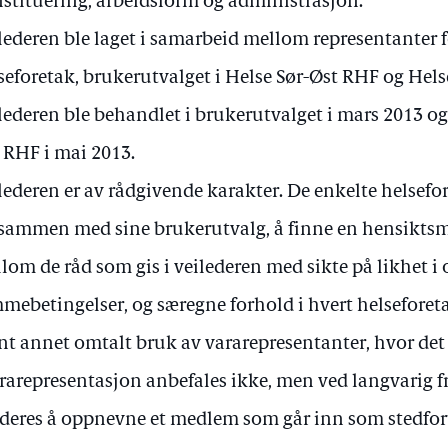
stituering, arbeidsform og administrasjon.
lederen ble laget i samarbeid mellom representanter f
seforetak, brukerutvalget i Helse Sør-Øst RHF og Hels
lederen ble behandlet i brukerutvalget i mars 2013 og i
 RHF i mai 2013.
lederen er av rådgivende karakter. De enkelte helsefo
, sammen med sine brukerutvalg, å finne en hensikts
lom de råd som gis i veilederen med sikte på likhet i
mebetingelser, og særegne forhold i hvert helseforeta
nt annet omtalt bruk av vararepresentanter, hvor det 
rarepresentasjon anbefales ikke, men ved langvarig f
deres å oppnevne et medlem som går inn som stedfort