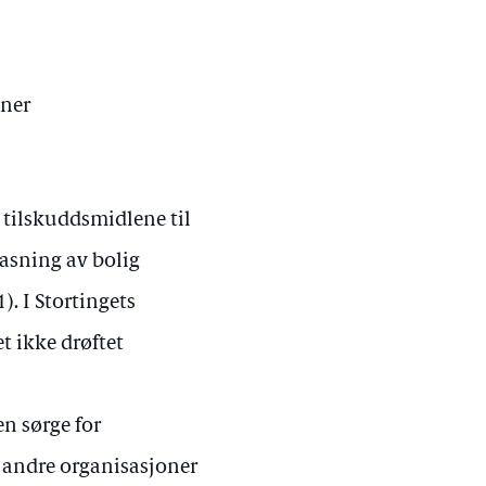
nner
t tilskuddsmidlene til
pasning av bolig
. I Stortingets
t ikke drøftet
en sørge for
andre organisasjoner