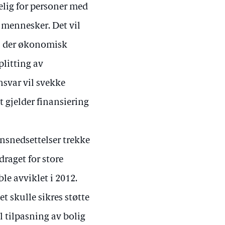
elig for personer med
 mennesker. Det vil
k, der økonomisk
plitting av
svar vil svekke
t gjelder finansiering
onsnedsettelser trekke
draget for store
e avviklet i 2012.
t skulle sikres støtte
 tilpasning av bolig