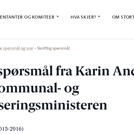
ENTANTER OG KOMITEER
HVA SKJER?
OM STOR
Skriftlig spørsmål
ige spørsmål og svar
g spørsmål fra Karin A
 kommunal- og
eringsministeren
015-2016)