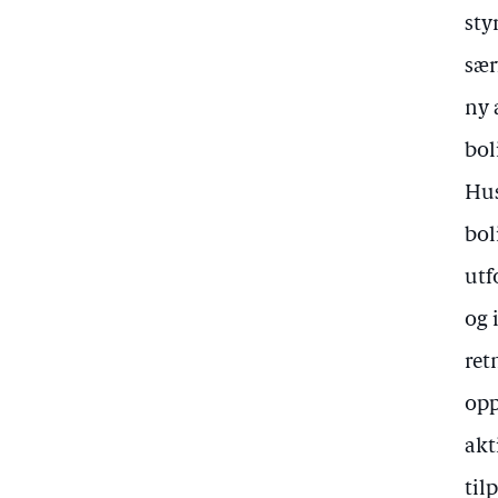
sty
sær
ny 
bol
Hus
bol
utf
og 
ret
opp
akt
til