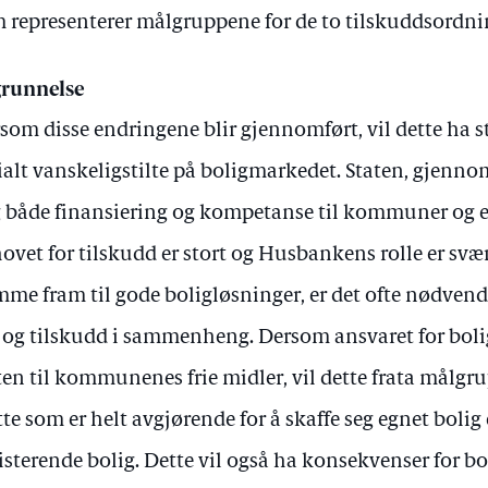
 representerer målgruppene for de to tilskuddsordn
runnelse
som disse endringene blir gjennomført, vil dette ha 
ialt vanskeligstilte på boligmarkedet. Staten, gjenno
 både finansiering og kompetanse til kommuner og e
ovet for tilskudd er stort og Husbankens rolle er svært
me fram til gode boligløsninger, er det ofte nødven
 og tilskudd i sammenheng. Dersom ansvaret for bolig
ten til kommunenes frie midler, vil dette frata mål
tte som er helt avgjørende for å skaffe seg egnet bolig
isterende bolig. Dette vil også ha konsekvenser for b