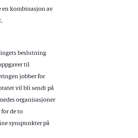
te en kombinasjon av
t.
tingets beslutning
ppgaver til
ringen jobber for
atet vil bli sendt på
medes organisasjoner
for de to
sine synspunkter på