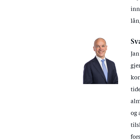
inn
lån
Sv
Jan
gje
kom
tid
alm
og 
til
for