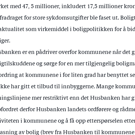
rket med 47, 5 millioner, inkludert 17,5 millioner kron
fradraget for store sykdomsutgifter ble faset ut. Bolig
aktualitet som virkemiddel i boligpolitikken for å bidr
iger.
banken er en pådriver overfor kommunene når det g
igtilskuddene og sørge for en mer tilgjengelig boligm
ordring at kommunene i for liten grad har benyttet se
ikke har gitt et tilbud til innbyggerne. Mange kommu
ningslinjene mer restriktivt enn det Husbanken har gi
fordret derfor Husbanken landets ordførere og rådme
iviteten i kommunene og å få opp etterspørselen etter
pasning av bolig (brev fra Husbanken til kommunene 