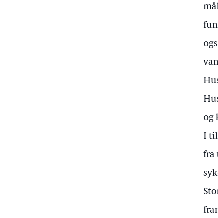
mål
fun
ogs
van
Hus
Hus
og 
I t
fra
syk
Sto
fra