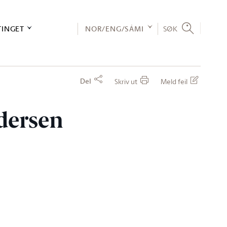
TINGET
NOR/ENG/SÁMI
SØK
Del
Skriv ut
Meld feil
ndersen