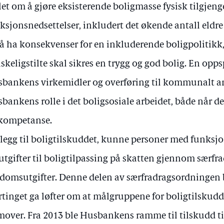
et om å gjøre eksisterende boligmasse fysisk tilgjeng
ksjonsnedsettelser, inkludert det økende antall eldre
å ha konsekvenser for en inkluderende boligpolitik
skeligstilte skal sikres en trygg og god bolig. En opps
bankens virkemidler og overføring til kommunalt an
bankens rolle i det boligsosiale arbeidet, både når de
kompetanse.
illegg til boligtilskuddet, kunne personer med funksj
 utgifter til boligtilpassing på skatten gjennom særfra
domsutgifter. Denne delen av særfradragsordningen bl
rtinget ga løfter om at målgruppene for boligtilskudde
mover. Fra 2013 ble Husbankens ramme til tilskudd til