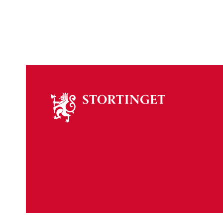
Om
stortinget