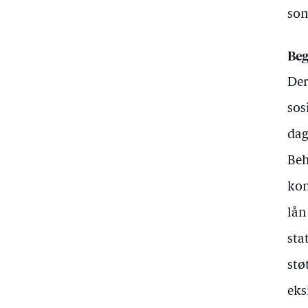
som
Beg
Der
sos
dag
Beh
kom
lån
sta
stø
eks