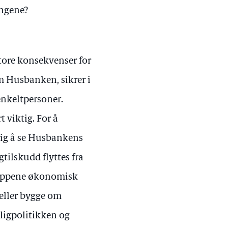
ingene?
store konsekvenser for
m Husbanken, sikrer i
nkeltpersoner.
 viktig. For å
dig å se Husbankens
tilskudd flyttes fra
gruppene økonomisk
 eller bygge om
oligpolitikken og