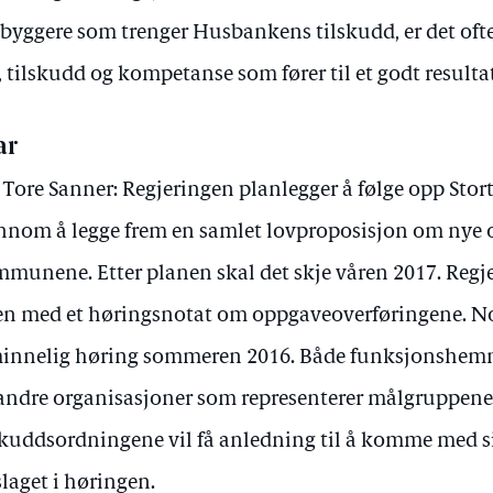
byggere som trenger Husbankens tilskudd, er det of
, tilskudd og kompetanse som fører til et godt resulta
ar
 Tore Sanner: Regjeringen planlegger å følge opp Stor
nnom å legge frem en samlet lovproposisjon om nye o
munene. Etter planen skal det skje våren 2017. Regje
en med et høringsnotat om oppgaveoverføringene. Not
innelig høring sommeren 2016. Både funksjonshem
andre organisasjoner som representerer målgruppene 
skuddsordningene vil få anledning til å komme med 
slaget i høringen.