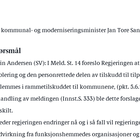
av kommunal- og moderniseringsminister Jan Tore Sa
ørsmål
in Andersen (SV): I Meld. St. 14 foreslo Regjeringen a
blering og den personrettede delen av tilskudd til til
lemmes i rammetilskuddet til kommunene, (pkt. 5.6.1)
andling av meldingen (Innst.S. 333) ble dette forslage
skilt.
eder regjeringen endringer nå og i så fall vil regjering
virkning fra funksjonshemmedes organisasjoner og 