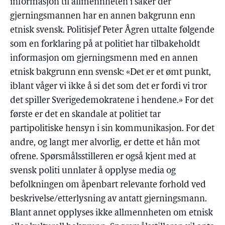
informasjon til allmennheten i saker der
gjerningsmannen har en annen bakgrunn enn
etnisk svensk. Politisjef Peter Ågren uttalte følgende
som en forklaring på at politiet har tilbakeholdt
informasjon om gjerningsmenn med en annen
etnisk bakgrunn enn svensk: «Det er et ømt punkt,
iblant våger vi ikke å si det som det er fordi vi tror
det spiller Sverigedemokratene i hendene.» For det
første er det en skandale at politiet tar
partipolitiske hensyn i sin kommunikasjon. For det
andre, og langt mer alvorlig, er dette et hån mot
ofrene. Spørsmålsstilleren er også kjent med at
svensk politi unnlater å opplyse media og
befolkningen om åpenbart relevante forhold ved
beskrivelse/etterlysning av antatt gjerningsmann.
Blant annet opplyses ikke allmennheten om etnisk