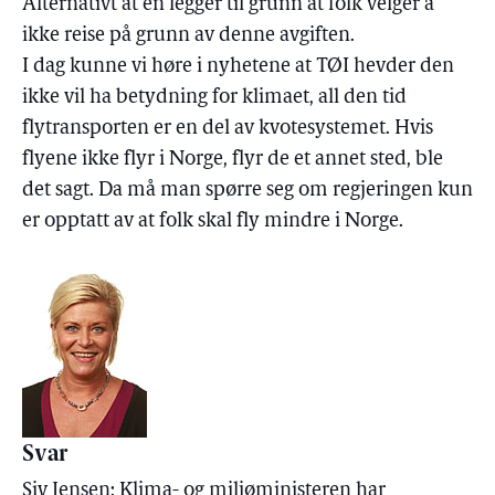
Alternativt at en legger til grunn at folk velger å
ikke reise på grunn av denne avgiften.
I dag kunne vi høre i nyhetene at TØI hevder den
ikke vil ha betydning for klimaet, all den tid
flytransporten er en del av kvotesystemet. Hvis
flyene ikke flyr i Norge, flyr de et annet sted, ble
det sagt. Da må man spørre seg om regjeringen kun
er opptatt av at folk skal fly mindre i Norge.
Svar
Siv Jensen: Klima- og miljøministeren har