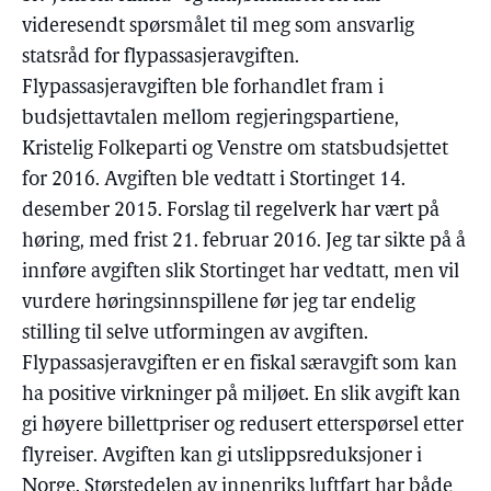
videresendt spørsmålet til meg som ansvarlig
statsråd for flypassasjeravgiften.
Flypassasjeravgiften ble forhandlet fram i
budsjettavtalen mellom regjeringspartiene,
Kristelig Folkeparti og Venstre om statsbudsjettet
for 2016. Avgiften ble vedtatt i Stortinget 14.
desember 2015. Forslag til regelverk har vært på
høring, med frist 21. februar 2016. Jeg tar sikte på å
innføre avgiften slik Stortinget har vedtatt, men vil
vurdere høringsinnspillene før jeg tar endelig
stilling til selve utformingen av avgiften.
Flypassasjeravgiften er en fiskal særavgift som kan
ha positive virkninger på miljøet. En slik avgift kan
gi høyere billettpriser og redusert etterspørsel etter
flyreiser. Avgiften kan gi utslippsreduksjoner i
Norge. Størstedelen av innenriks luftfart har både