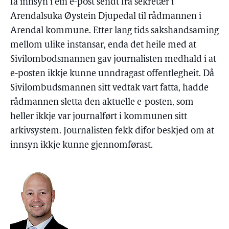
få innsyn i ein e-post sendt frå sekretær i
Arendalsuka Øystein Djupedal til rådmannen i
Arendal kommune. Etter lang tids sakshandsaming
mellom ulike instansar, enda det heile med at
Sivilombodsmannen gav journalisten medhald i at
e-posten ikkje kunne unndragast offentlegheit. Då
Sivilombudsmannen sitt vedtak vart fatta, hadde
rådmannen sletta den aktuelle e-posten, som
heller ikkje var journalført i kommunen sitt
arkivsystem. Journalisten fekk difor beskjed om at
innsyn ikkje kunne gjennomførast.