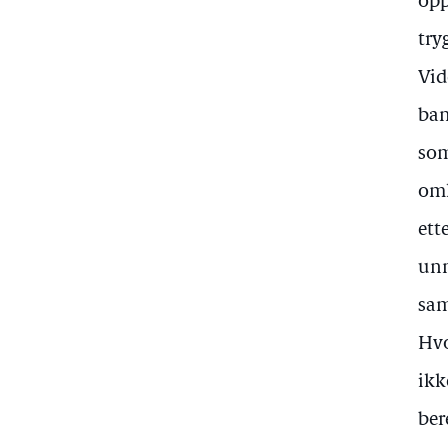
opp
try
Vid
ban
som
omh
ett
unn
sam
Hvo
ikk
ber