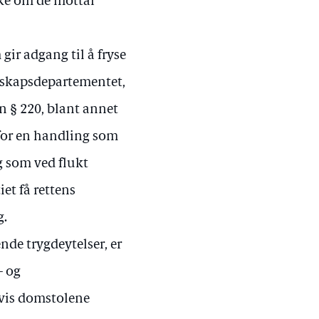
kke om de mottar
gir adgang til å fryse
edskapsdepartementet,
n § 220, blant annet
for en handling som
og som ved flukt
iet få rettens
g.
de trygdeytelser, er
- og
Hvis domstolene