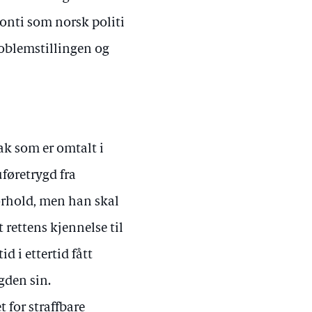
konti som norsk politi
problemstillingen og
ak som er omtalt i
føretrygd fra
forhold, men han skal
t rettens kjennelse til
 i ettertid fått
gden sin.
t for straffbare