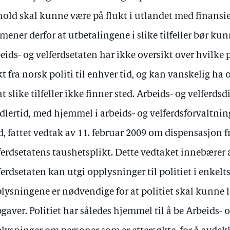
hold skal kunne være på flukt i utlandet med finansie
 mener derfor at utbetalingene i slike tilfeller bør kun
eids- og velferdsetaten har ikke oversikt over hvilke
kt fra norsk politi til enhver tid, og kan vanskelig h
at slike tilfeller ikke finner sted. Arbeids- og velferds
dlertid, med hjemmel i arbeids- og velferdsforvaltnin
d, fattet vedtak av 11. februar 2009 om dispensasjon f
ferdsetatens taushetsplikt. Dette vedtaket innebærer 
ferdsetaten kan utgi opplysninger til politiet i enkelts
lysningene er nødvendige for at politiet skal kunne l
gaver. Politiet har således hjemmel til å be Arbeids- 