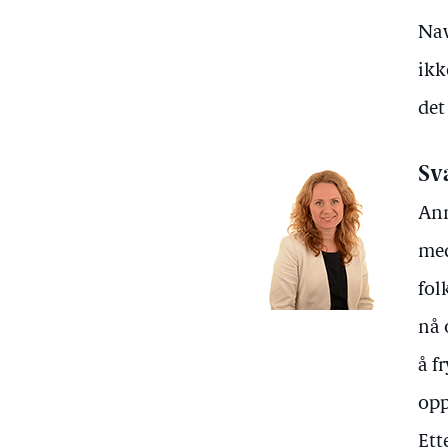
Nav
ikk
det
Sv
Ann
med
fol
nå 
å f
opp
Ett