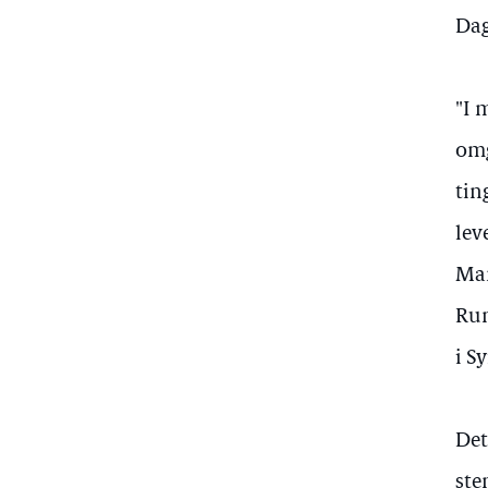
Dag
"I 
omg
tin
lev
Man
Run
i Sy
Det
ste