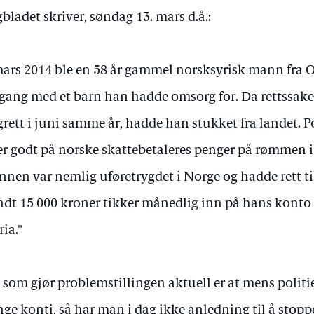
bladet skriver, søndag 13. mars d.å.:
mars 2014 ble en 58 år gammel norsksyrisk mann fra Osl
ang med et barn han hadde omsorg for. Da rettssaken
grett i juni samme år, hadde han stukket fra landet. 
er godt på norske skattebetaleres penger på rømmen i 
nen var nemlig uføretrygdet i Norge og hadde rett til
dt 15 000 kroner tikker månedlig inn på hans konto i
ria."
 som gjør problemstillingen aktuell er at mens politie
nge konti, så har man i dag ikke anledning til å stopp