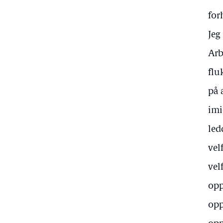
for
Jeg
Arb
flu
på 
imi
led
vel
vel
opp
opp