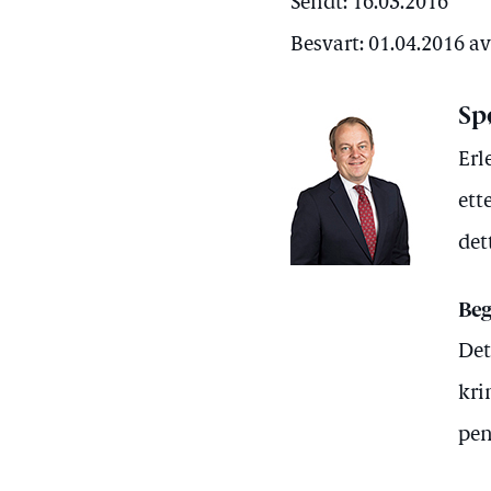
Sendt: 16.03.2016
Besvart: 01.04.2016 a
Sp
Erl
ett
det
Beg
Det
kri
pen