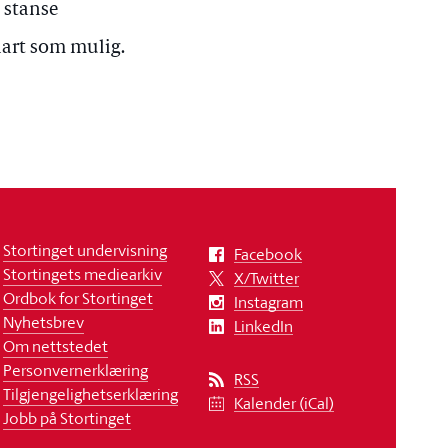
 stanse
nart som mulig.
Stortinget undervisning
Facebook
Stortingets mediearkiv
X/Twitter
Ordbok for Stortinget
Instagram
Nyhetsbrev
LinkedIn
Om nettstedet
Personvernerklæring
RSS
Tilgjengelighetserklæring
Kalender (iCal)
Jobb på Stortinget