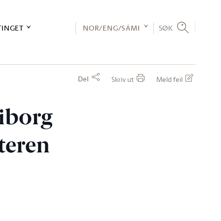
TINGET
NOR/ENG/SÁMI
SØK
Del
Skriv ut
Meld feil
Wiborg
steren