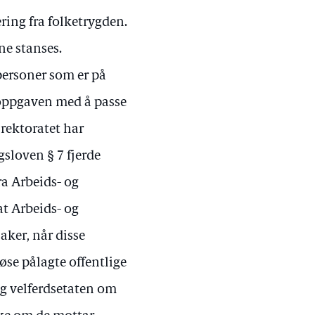
ring fra folketrygden.
ne stanses.
 personer som er på
a oppgaven med å passe
direktoratet har
gsloven § 7 fjerde
ra Arbeids- og
at Arbeids- og
aker, når disse
øse pålagte offentlige
og velferdsetaten om