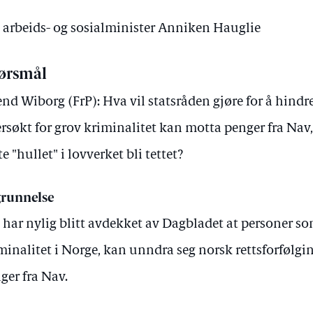
v arbeids- og sosialminister Anniken Hauglie
ørsmål
end Wiborg (FrP): Hva vil statsråden gjøre for å hindre
ersøkt for grov kriminalitet kan motta penger fra Nav
te "hullet" i lovverket bli tettet?
runnelse
 har nylig blitt avdekket av Dagbladet at personer som
minalitet i Norge, kan unndra seg norsk rettsforfølg
ger fra Nav.