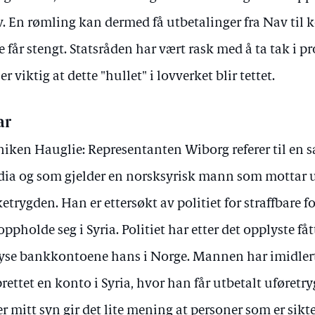
. En rømling kan dermed få utbetalinger fra Nav til 
e får stengt. Statsråden har vært rask med å ta tak i 
 er viktig at dette "hullet" i lovverket blir tettet.
ar
iken Hauglie: Representanten Wiborg referer til en s
ia og som gjelder en norsksyrisk mann som mottar u
ketrygden. Han er ettersøkt av politiet for straffbare 
oppholde seg i Syria. Politiet har etter det opplyste fåt
ryse bankkontoene hans i Norge. Mannen har imidlertid
rettet en konto i Syria, hvor han får utbetalt uføretry
er mitt syn gir det lite mening at personer som er sikte