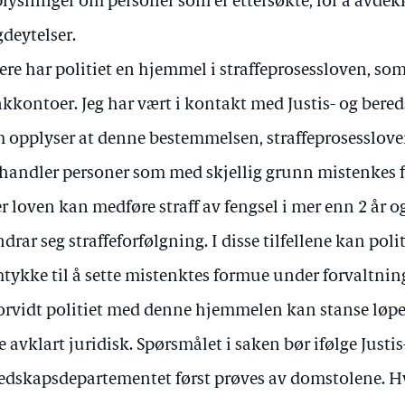
lysninger om personer som er ettersøkte, for å avde
gdeytelser.
ere har politiet en hjemmel i straffeprosessloven, som 
kkontoer. Jeg har vært i kontakt med Justis- og ber
 opplyser at denne bestemmelsen, straffeprosesslove
andler personer som med skjellig grunn mistenkes 
er loven kan medføre straff av fengsel i mer enn 2 år 
drar seg straffeforfølgning. I disse tilfellene kan polit
tykke til å sette mistenktes formue under forvaltnin
rvidt politiet med denne hjemmelen kan stanse løpen
e avklart juridisk. Spørsmålet i saken bør ifølge Justis
edskapsdepartementet først prøves av domstolene. 