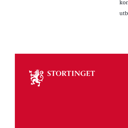
kom
utb
Om
stortinget