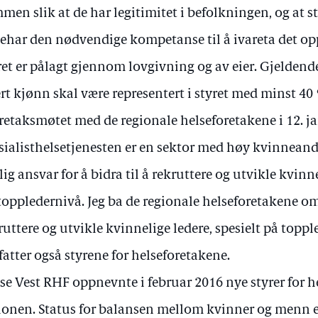
men slik at de har legitimitet i befolkningen, og at s
ehar den nødvendige kompetanse til å ivareta det op
ret er pålagt gjennom lovgivning og av eier. Gjeldende
rt kjønn skal være representert i styret med minst 40
oretaksmøtet med de regionale helseforetakene i 12. jan
sialisthelsetjenesten er en sektor med høy kvinneande
lig ansvar for å bidra til å rekruttere og utvikle kvinne
toppledernivå. Jeg ba de regionale helseforetakene om 
ruttere og utvikle kvinnelige ledere, spesielt på toppl
atter også styrene for helseforetakene.
se Vest RHF oppnevnte i februar 2016 nye styrer for h
ionen. Status for balansen mellom kvinner og menn e