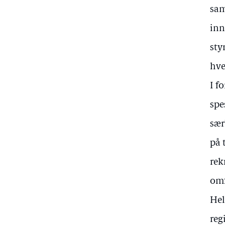
sam
inn
sty
hve
I f
spe
sær
på 
rek
omf
Hel
reg