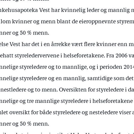
ukehusapoteka Vest har kvinnelig leder og mannlig n
lom kvinner og menn blant de eieroppnevnte styre
nner og 50 % menn.
else Vest har det i en årrekke vært flere kvinner enn
ehatt styreledervervene i helseforetakene. Fra 2006 va
nnelige styreledere og to mannlige, og i perioden 2014 
nnelige styreledere og en mannlig, samtidige som det
 nestledere og to menn. Oversikten for styreledere i dag
nnelige og tre mannlige styreledere i helseforetakene 
let oversikt for både styreledere og nesteledere viser
nner og 50 % menn.