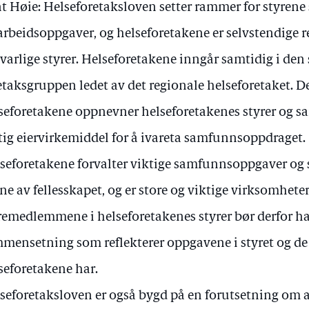
t Høie: Helseforetaksloven setter rammer for styrene
arbeidsoppgaver, og helseforetakene er selvstendige 
varlige styrer. Helseforetakene inngår samtidig i de
etaksgruppen ledet av det regionale helseforetaket. D
seforetakene oppnevner helseforetakenes styrer og s
tig eiervirkemiddel for å ivareta samfunnsoppdraget.
seforetakene forvalter viktige samfunnsoppgaver og s
ne av fellesskapet, og er store og viktige virksomhet
remedlemmene i helseforetakenes styrer bør derfor 
mensetning som reflekterer oppgavene i styret og de
seforetakene har.
seforetaksloven er også bygd på en forutsetning om at