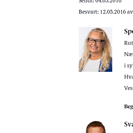
Sendt: 04.05.2016
Besvart: 12.05.2016 a
Sp
Rut
Nær
i s
Hva
Ves
Beg
Sv