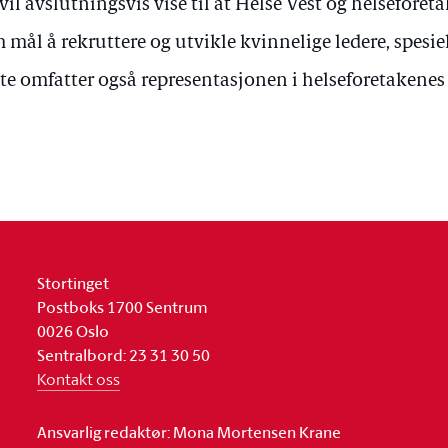
 vil avslutningsvis vise til at Helse Vest og helseforet
 mål å rekruttere og utvikle kvinnelige ledere, spesie
te omfatter også representasjonen i helseforetakenes 
Stortinget
Postboks 1700 Sentrum
0026 Oslo
Sentralbord: 23 31 30 50
Kontakt oss
Ansvarlig redaktør: Mona Mortensen Krane