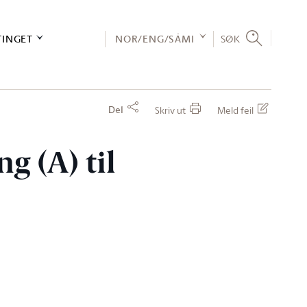
TINGET
NOR/ENG/SÁMI
SØK
Del
Skriv ut
Meld feil
g (A) til