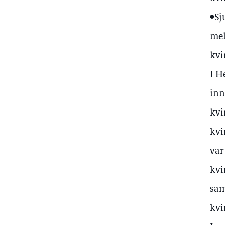
•Sj
mel
kvi
I H
inn
kvi
kvi
var
kvi
sam
kvi