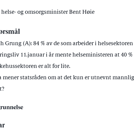
v helse- og omsorgsminister Bent Høie
ørsmål
h Grung (A): 84 % av de som arbeider i helsesektoren 
ingsliv 11.januar i år mente helseministeren at 40 %
ykehussektoren er alt for lite.
 mener statsråden om at det kun er utnevnt mannlige 
t?
runnelse
ar