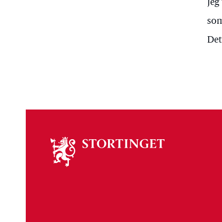
Jeg
som
Det
Om
stortinget