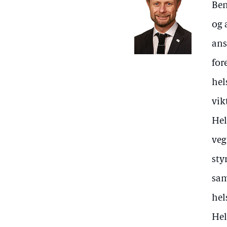
Ben
og 
ans
for
hel
vik
Hel
veg
sty
sam
hel
Hel