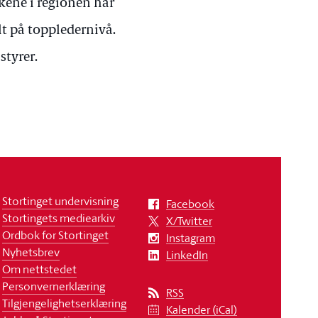
akene i regionen har
lt på toppledernivå.
styrer.
Stortinget undervisning
Facebook
Stortingets mediearkiv
X/Twitter
Ordbok for Stortinget
Instagram
Nyhetsbrev
LinkedIn
Om nettstedet
Personvernerklæring
RSS
Tilgjengelighetserklæring
Kalender (iCal)