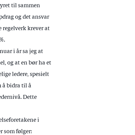
tyret til sammen
pdrag og det ansvar
 regelverk krever at
 %.
uar i år sa jeg at
l, og at en bør ha et
lige ledere, spesielt
å bidra til å
edernivå. Dette
elseforetakene i
r som følger: