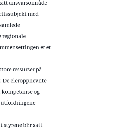
 sitt ansvarsområde
rettssubjekt med
n samlede
e regionale
ammensettingen er et
tore ressurser på
er. De eieroppnevnte
ha kompetanse og
 utfordringene
 styrene blir satt