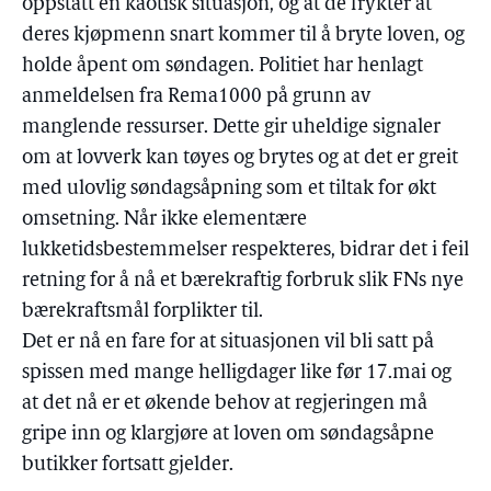
oppstått en kaotisk situasjon, og at de frykter at
deres kjøpmenn snart kommer til å bryte loven, og
holde åpent om søndagen. Politiet har henlagt
anmeldelsen fra Rema1000 på grunn av
manglende ressurser. Dette gir uheldige signaler
om at lovverk kan tøyes og brytes og at det er greit
med ulovlig søndagsåpning som et tiltak for økt
omsetning. Når ikke elementære
lukketidsbestemmelser respekteres, bidrar det i feil
retning for å nå et bærekraftig forbruk slik FNs nye
bærekraftsmål forplikter til.
Det er nå en fare for at situasjonen vil bli satt på
spissen med mange helligdager like før 17.mai og
at det nå er et økende behov at regjeringen må
gripe inn og klargjøre at loven om søndagsåpne
butikker fortsatt gjelder.