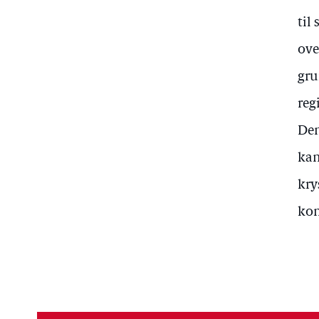
til
ove
gru
reg
Den
kan
kry
kon