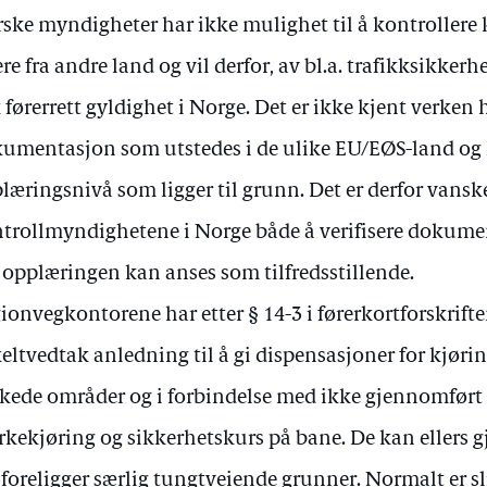
ske myndigheter har ikke mulighet til å kontrollere
ere fra andre land og vil derfor, av bl.a. trafikksikker
k førerrett gyldighet i Norge. Det er ikke kjent verken 
umentasjon som utstedes i de ulike EU/EØS-land og 
læringsnivå som ligger til grunn. Det er derfor vanske
trollmyndighetene i Norge både å verifisere dokume
opplæringen kan anses som tilfredsstillende.
ionvegkontorene har etter § 14-3 i førerkortforskrif
eltvedtak anledning til å gi dispensasjoner for kjørin
kede områder og i forbindelse med ikke gjennomført
kekjøring og sikkerhetskurs på bane. De kan ellers 
 foreligger særlig tungtveiende grunner. Normalt er s