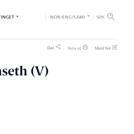
TINGET
NOR/ENG/SÁMI
SØK
Del
Skriv ut
Meld feil
nseth (V)