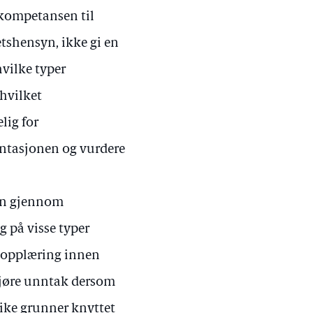
 kompetansen til
hetshensyn, ikke gi en
hvilke typer
hvilket
lig for
ntasjonen og vurdere
ten gjennom
g på visse typer
 opplæring innen
gjøre unntak dersom
like grunner knyttet