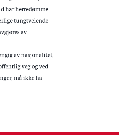
grad har herredømme
 særlige tungtveiende
avgjøres av
ngig av nasjonalitet,
offentlig veg og ved
henger, må ikke ha