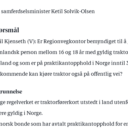
v samferdselsminister Ketil Solvik-Olsen
ørsmål
il Kjenseth (V): Er Regionvegkontor bemyndiget til å 
nlandsk person mellom 16 og 18 år med gyldig traktor
land og som er på praktikantopphold i Norge inntil 
kommende kan kjøre traktor også på offentlig vei?
runnelse
lge regelverket er traktorførerkort utstedt i land uten
ere gyldig i Norge.
norsk bonde som har avtalt praktikantopphold for e