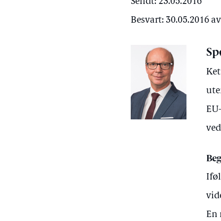
Sendt: 23.05.2016
Besvart: 30.05.2016 a
Sp
Ket
ute
EU-
ved
Beg
Ifø
vid
En 