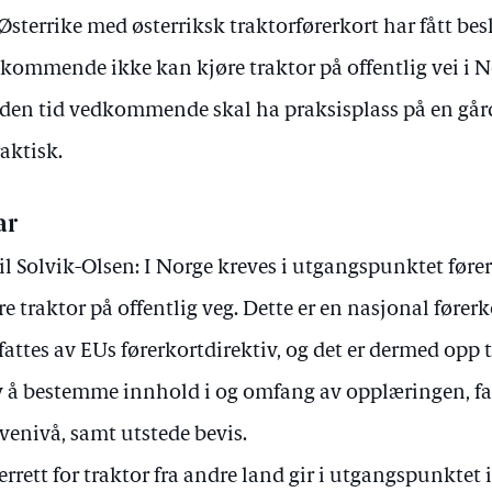
 Østerrike med østerriksk traktorførerkort har fått be
kommende ikke kan kjøre traktor på offentlig vei i N
 den tid vedkommende skal ha praksisplass på en gård,
aktisk.
ar
il Solvik-Olsen: I Norge kreves i utgangspunktet førerr
re traktor på offentlig veg. Dette er en nasjonal fører
attes av EUs førerkortdirektiv, og det er dermed opp t
v å bestemme innhold i og omfang av opplæringen, fa
venivå, samt utstede bevis.
errett for traktor fra andre land gir i utgangspunktet i