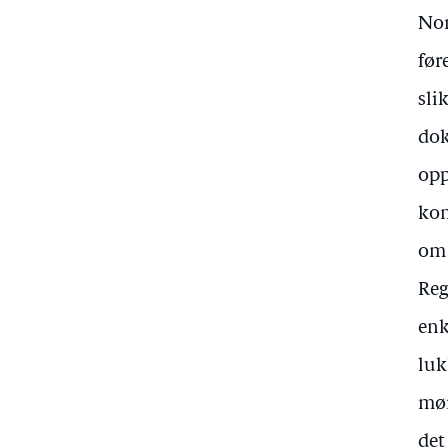
Nor
før
sli
dok
opp
kon
om 
Reg
enk
luk
mør
det