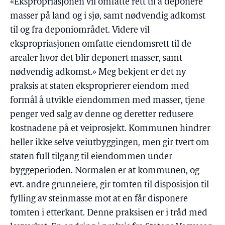
«Ekspropriasjonen vil omfatte rett til a deponere
masser på land og i sjø, samt nødvendig adkomst
til og fra deponiområdet. Videre vil
ekspropriasjonen omfatte eiendomsrett til de
arealer hvor det blir deponert masser, samt
nødvendig adkomst.» Meg bekjent er det ny
praksis at staten eksproprierer eiendom med
formål å utvikle eiendommen med masser, tjene
penger ved salg av denne og deretter redusere
kostnadene på et veiprosjekt. Kommunen hindrer
heller ikke selve veiutbyggingen, men gir tvert om
staten full tilgang til eiendommen under
byggeperioden. Normalen er at kommunen, og
evt. andre grunneiere, gir tomten til disposisjon til
fylling av steinmasse mot at en får disponere
tomten i etterkant. Denne praksisen er i tråd med