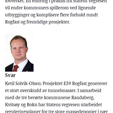
lovverket. En endring i praksis fra Statens Vegvesen
vil endre kommuners spillerom ved lignende
utbygginger og komplisere flere forhold rundt
Rogfast og fremtidige prosjekter.
Svar
Ketil Solvik-Olsen: Prosjektet E39 Rogfast genererer
et stort overskudd av tunnelmasser. I samarbeid
med de tre berørte kommunene Randaberg,
Kvitsøy og Bokn har Statens vegvesen utarbeidet
reguleringsplaner for tre store massedeponier i nær