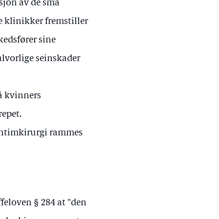
ksjon av de små
 klinikker fremstiller
edsfører sine
 alvorlige seinskader
å kvinners
repet.
intimkirurgi rammes
ffeloven § 284 at "den