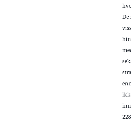
hvo
De 
vis
hin
med
sek
str
enn
ikk
inn
228