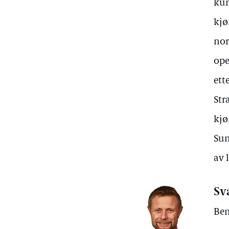
kun
kjø
nor
ope
ett
Str
kjø
Sun
av 
Sv
Ben