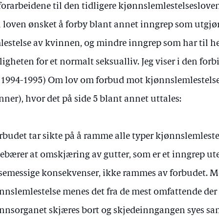
forarbeidene til den tidligere kjønnslemlestelseslov
 loven ønsket å forby blant annet inngrep som utgjø
lestelse av kvinnen, og mindre inngrep som har til h
igheten for et normalt seksualliv. Jeg viser i den forbi
(1994-1995) Om lov om forbud mot kjønnslemlestels
nner), hvor det på side 5 blant annet uttales:
rbudet tar sikte på å ramme alle typer kjønnslemleste
ebærer at omskjæring av gutter, som er et inngrep ute
semessige konsekvenser, ikke rammes av forbudet. Me
nnslemlestelse menes det fra de mest omfattende der 
nnsorganet skjæres bort og skjedeinngangen syes sa