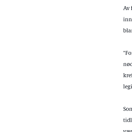
Av 
inn
bla
"Fo
nød
kre
leg
Som
tid
vær