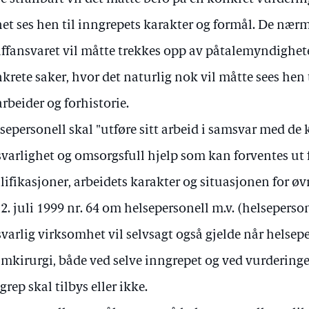
et ses hen til inngrepets karakter og formål. De nærm
affansvaret vil måtte trekkes opp av påtalemyndighe
krete saker, hvor det naturlig nok vil måtte sees hen
arbeider og forhistorie.
sepersonell skal "utføre sitt arbeid i samsvar med de k
svarlighet og omsorgsfull hjelp som kan forventes ut 
lifikasjoner, arbeidets karakter og situasjonen for øvrig
 2. juli 1999 nr. 64 om helsepersonell m.v. (helseperson
svarlig virksomhet vil selvsagt også gjelde når helsep
imkirurgi, både ved selve inngrepet og ved vurderinge
grep skal tilbys eller ikke.