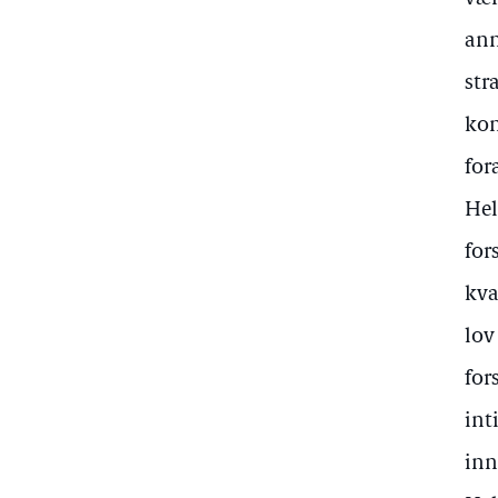
ann
str
kon
for
Hel
for
kva
lov
for
int
inn