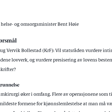
v helse- og omsorgsminister Bent Høie
ørsmål
ug Vervik Bollestad (KrF): Vil statsråden vurdere in
ldene lovverk, og vurdere presisering av lovens beste
skrifter?
runnelse
imkirurgi øker i omfang. Flere av operasjonene som ti
mildeste formene for kjønnslemlestelse at man må vær