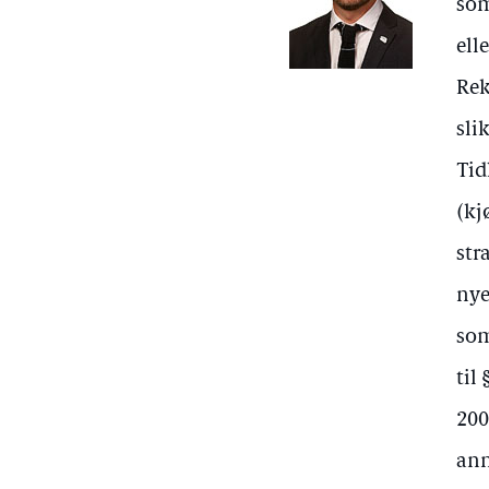
som
ell
Rek
sli
Tid
(kj
str
nye
som
til
200
ann