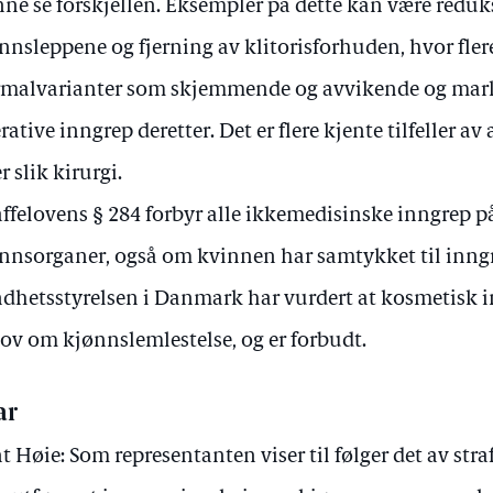
ne se forskjellen. Eksempler på dette kan være redu
nnsleppene og fjerning av klitorisforhuden, hvor flere
malvarianter som skjemmende og avvikende og mark
rative inngrep deretter. Det er flere kjente tilfeller av
er slik kirurgi.
affelovens § 284 forbyr alle ikkemedisinske inngrep p
nnsorganer, også om kvinnen har samtykket til inng
dhetsstyrelsen i Danmark har vurdert at kosmetisk 
lov om kjønnslemlestelse, og er forbudt.
ar
t Høie: Som representanten viser til følger det av stra