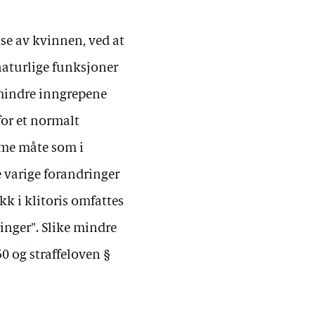
se av kvinnen, ved at
naturlige funksjoner
e mindre inngrepene
for et normalt
mme måte som i
 varige forandringer
kk i klitoris omfattes
ringer". Slike mindre
0 og straffeloven §