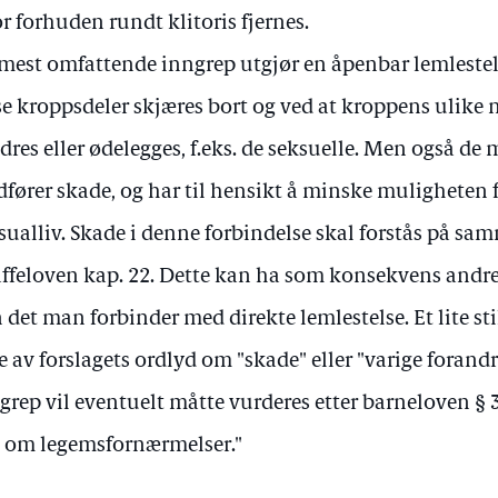
r forhuden rundt klitoris fjernes.
mest omfattende inngrep utgjør en åpenbar lemlestel
se kroppsdeler skjæres bort og ved at kroppens ulike 
dres eller ødelegges, f.eks. de seksuelle. Men også d
fører skade, og har til hensikt å minske muligheten 
sualliv. Skade i denne forbindelse skal forstås på sa
affeloven kap. 22. Dette kan ha som konsekvens andre
 det man forbinder med direkte lemlestelse. Et lite sti
e av forslagets ordlyd om "skade" eller "varige forand
grep vil eventuelt måtte vurderes etter barneloven § 3
 om legemsfornærmelser."