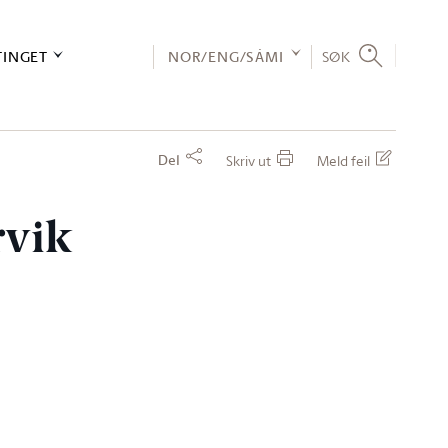
TINGET
NOR/ENG/SÁMI
SØK
Del
Skriv ut
Meld feil
rvik