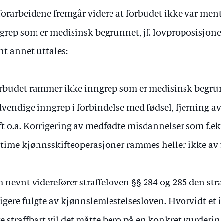
forarbeidene fremgår videre at forbudet ikke var men
grep som er medisinsk begrunnet, jf. lovproposisjone
nt annet uttales:
rbudet rammer ikke inngrep som er medisinsk begrunn
vendige inngrep i forbindelse med fødsel, fjerning a
ft o.a. Korrigering av medfødte misdannelser som f.ek
itime kjønnsskifteoperasjoner rammes heller ikke av 
 nevnt viderefører straffeloven §§ 284 og 285 den str
ligere fulgte av kjønnslemlestelsesloven. Hvorvidt et 
e straffbart vil det måtte bero på en konkret vurderin