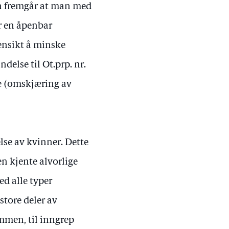
en fremgår at man med
r en åpenbar
ensikt å minske
ndelse til Ot.prp. nr.
e (omskjæring av
lse av kvinner. Dette
n kjente alvorlige
d alle typer
store deler av
mmen, til inngrep