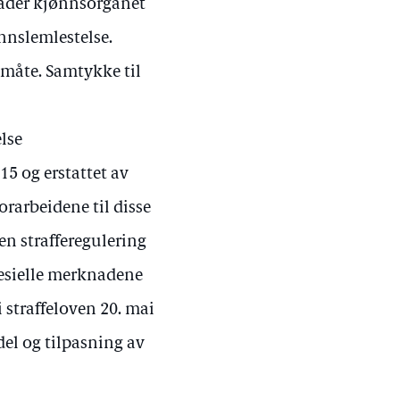
kader kjønnsorganet
ønnslemlestelse.
måte. Samtykke til
lse
15 og erstattet av
orarbeidene til disse
n strafferegulering
spesielle merknadene
i straffeloven 20. mai
 del og tilpasning av