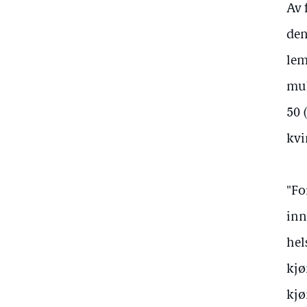
Av 
den
lem
mul
50 
kvi
"Fo
inn
hel
kjø
kjø