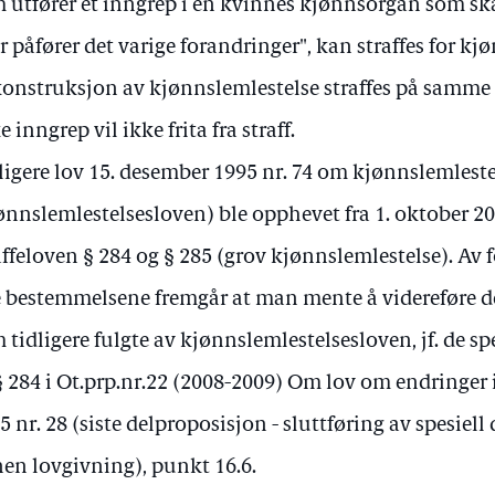
 utfører et inngrep i en kvinnes kjønnsorgan som s
er påfører det varige forandringer", kan straffes for kj
onstruksjon av kjønnslemlestelse straffes på samme 
ke inngrep vil ikke frita fra straff.
ligere lov 15. desember 1995 nr. 74 om kjønnslemleste
ønnslemlestelsesloven) ble opphevet fra 1. oktober 20
affeloven § 284 og § 285 (grov kjønnslemlestelse). Av f
 bestemmelsene fremgår at man mente å videreføre de
 tidligere fulgte av kjønnslemlestelsesloven, jf. de 
 § 284 i Ot.prp.nr.22 (2008-2009) Om lov om endringer 
5 nr. 28 (siste delproposisjon - sluttføring av spesiell
en lovgivning), punkt 16.6.