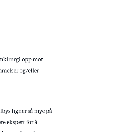
timkirurgi opp mot
mmelser og/eller
lbys ligner så mye på
e ekspert for å