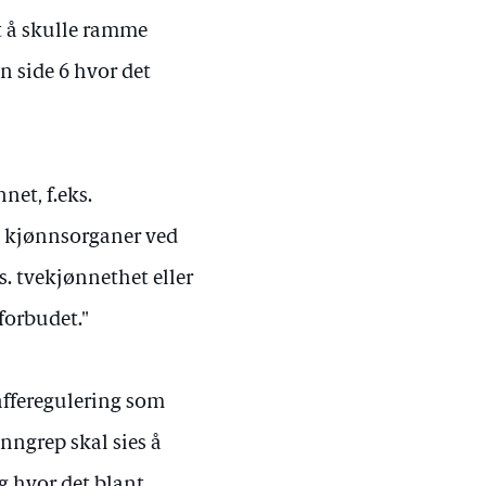
t å skulle ramme
n side 6 hvor det
et, f.eks.
v kjønnsorganer ved
s. tvekjønnethet eller
forbudet."
afferegulering som
inngrep skal sies å
g hvor det blant