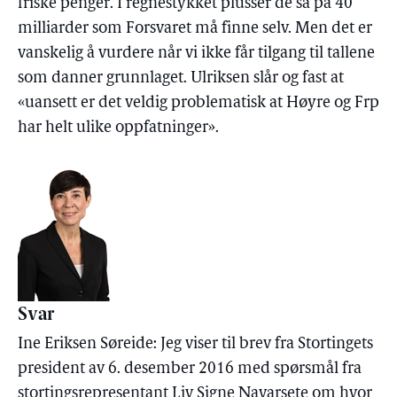
friske penger. I regnestykket plusser de så på 40
milliarder som Forsvaret må finne selv. Men det er
vanskelig å vurdere når vi ikke får tilgang til tallene
som danner grunnlaget. Ulriksen slår og fast at
«uansett er det veldig problematisk at Høyre og Frp
har helt ulike oppfatninger».
Svar
Ine Eriksen Søreide: Jeg viser til brev fra Stortingets
president av 6. desember 2016 med spørsmål fra
stortingsrepresentant Liv Signe Navarsete om hvor