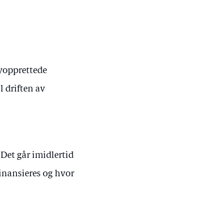
nyopprettede
l driften av
 Det går imidlertid
finansieres og hvor