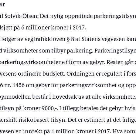
ar
il Solvik-Olsen: Det nylig opprettede parkeringstilsyn
sjett på 6 millioner kroner i 2017.
 følger av vegtrafikkloven § 8 at Statens vegvesen kan 
 virksomheter som tilbyr parkering. Parkeringstilsyne
parkeringsvirksomhetene i form av gebyr. Resten går 
vesens ordinære budsjett. Ordningen er regulert i fors
6 nr. 1456 om gebyr for parkeringsvirksomhet og opp
yrmodellen består i hovedsak av at alle virksomheten
 tilsyn på kroner 9000,-. I tillegg betales det gebyr h
særskilt risikobasert tilsyn. Det er estimert at det årlig
vesen en inntekt på 1 million kroner i 2017. Hva som 