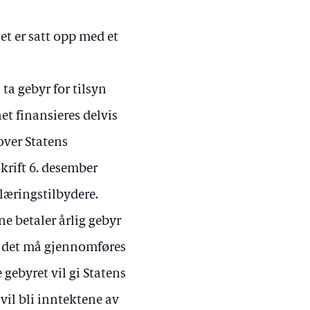
et er satt opp med et
ta gebyr for tilsyn
t finansieres delvis
over Statens
krift 6. desember
læringstilbydere.
e betaler årlig gebyr
vis det må gjennomføres
e gebyret vil gi Statens
vil bli inntektene av