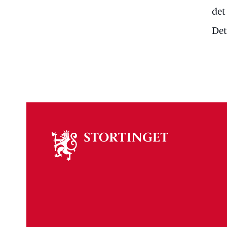
det
Det
Om
stortinget