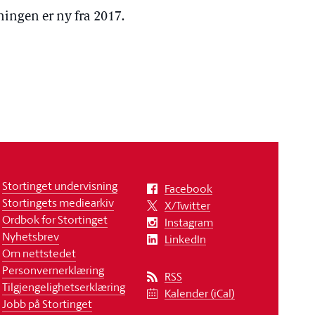
dningen er ny fra 2017.
Stortinget undervisning
Facebook
Stortingets mediearkiv
X/Twitter
Ordbok for Stortinget
Instagram
Nyhetsbrev
LinkedIn
Om nettstedet
Personvernerklæring
RSS
Tilgjengelighetserklæring
Kalender (iCal)
Jobb på Stortinget