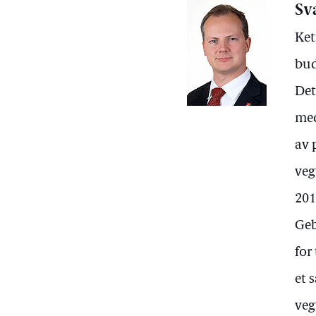
Sv
Ket
bud
Det
med
av 
veg
201
Geb
for
et 
veg