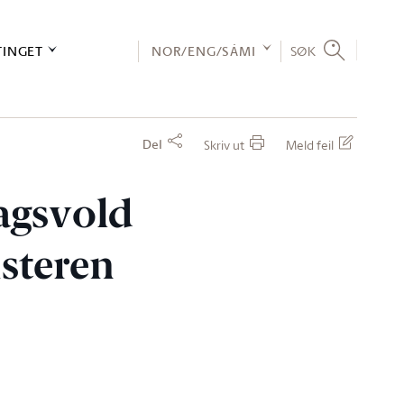
TINGET
NOR/ENG/SÁMI
SØK
Del
Skriv ut
Meld feil
lagsvold
isteren