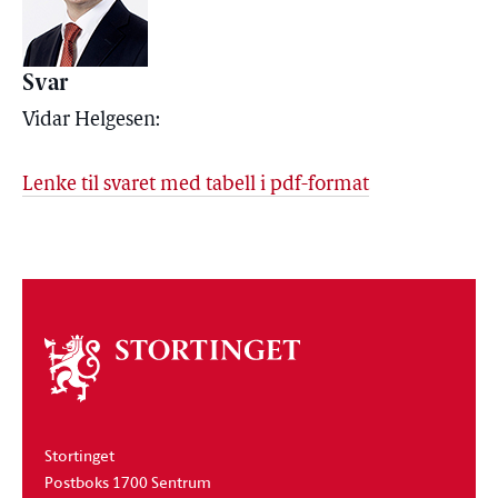
Svar
Vidar Helgesen:
Lenke til svaret med tabell i pdf-format
Om
stortinget
Stortinget
Postboks 1700 Sentrum