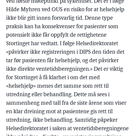
ved første møtepunkt på sykehuset. Det er i følge
Hilde Myhren ved OUS en risiko for at helsehjelp
ikke blir gitt innen forsvarlig tid. Denne type
praksis kan ha konsekvenser for pasienter som
potensielt ikke får oppfylt de rettighetene
Stortinget har vedtatt. I følge Helsedirektoratet
«påvirker ikke registreringen i DIPS den tiden det
tar før pasienten får helsehjelp, og det påvirker
ikke direkte ventetidsberegningen.» Det er viktig
for Stortinget å få klarhet i om det med
«helsehjelp» menes det samme som rett til
utredning eller behandling. Dette må sees i
sammenheng med tall fra de siste årene som viser
en klar dreining mot at pasientene gis rett til
utredning, ikke behandling. Samtidig påpeker
Helsedirektoratet i saken at ventetidsberegningene