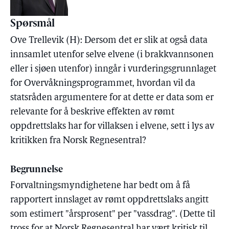
Spørsmål
Ove Trellevik (H): Dersom det er slik at også data
innsamlet utenfor selve elvene (i brakkvannsonen
eller i sjøen utenfor) inngår i vurderingsgrunnlaget
for Overvåkningsprogrammet, hvordan vil da
statsråden argumentere for at dette er data som er
relevante for å beskrive effekten av rømt
oppdrettslaks har for villaksen i elvene, sett i lys av
kritikken fra Norsk Regnesentral?
Begrunnelse
Forvaltningsmyndighetene har bedt om å få
rapportert innslaget av rømt oppdrettslaks angitt
som estimert "årsprosent" per "vassdrag". (Dette til
tross for at Norsk Regnesentral har vært kritisk til