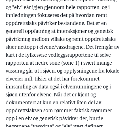
og "elv" går igjen gjennom hele rapporten, og i
innledningen fokuseres det på hvordan rømt
oppdrettslaks påvirker bestandene. Det er en
generell oppfatning at interaksjoner og genetisk
påvirkning mellom villaks og rømt oppdrettslaks
skjer nettopp i elvene/vassdragene. Det fremgår av
kart i de fylkesvise vedleggsrapportene til selve
rapporten at nedre sone (sone 1) i svært mange
vassdrag går ut i sjøen, og opplysningene fra lokale
elveeier mfl. tilsier at det har forekommet
innsamling av data også i elvemunningene og i
sjøen utenfor elvene. Når det er kjent og
dokumentert at kun en relativt liten del av
oppdrettslaksen som rømmer faktisk svømmer
opp i en elv og genetisk påvirker der, burde
begrepene "vassdrag" og "elv" vært definert.