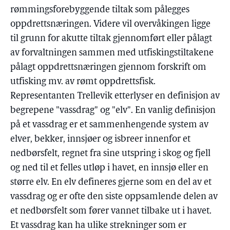
rømmingsforebyggende tiltak som pålegges
oppdrettsnæringen. Videre vil overvåkingen ligge
til grunn for akutte tiltak gjennomført eller pålagt
av forvaltningen sammen med utfiskingstiltakene
pålagt oppdrettsnæringen gjennom forskrift om
utfisking mv. av rømt oppdrettsfisk.
Representanten Trellevik etterlyser en definisjon av
begrepene "vassdrag" og "elv". En vanlig definisjon
på et vassdrag er et sammenhengende system av
elver, bekker, innsjøer og isbreer innenfor et
nedbørsfelt, regnet fra sine utspring i skog og fjell
og ned til et felles utløp i havet, en innsjø eller en
større elv. En elv defineres gjerne som en del av et
vassdrag og er ofte den siste oppsamlende delen av
et nedbørsfelt som fører vannet tilbake ut i havet.
Et vassdrag kan ha ulike strekninger som er