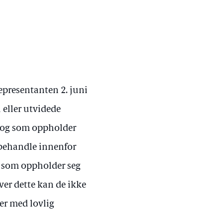
 representanten 2. juni
i eller utvidede
r og som oppholder
lsbehandle innenfor
r som oppholder seg
over dette kan de ikke
er med lovlig