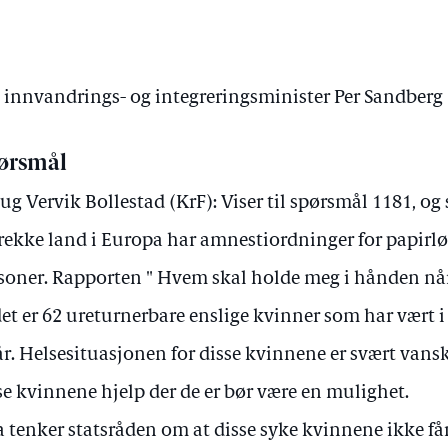
v innvandrings- og integreringsminister Per Sandberg
ørsmål
ug Vervik Bollestad (KrF): Viser til spørsmål 1181, og 
rekke land i Europa har amnestiordninger for papirl
soner. Rapporten " Hvem skal holde meg i hånden når 
det er 62 ureturnerbare enslige kvinner som har vært 
år. Helsesituasjonen for disse kvinnene er svært vansk
se kvinnene hjelp der de er bør være en mulighet.
 tenker statsråden om at disse syke kvinnene ikke få