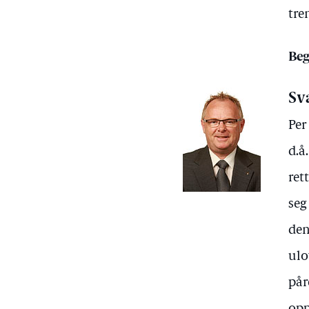
tre
Beg
Sv
Per
d.å
ret
seg
den
ulo
pår