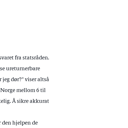
svaret fra statsråden.
øse ureturnerbare
jeg dør?" viser altså
i Norge mellom 6 til
elig. Å sikre akkurat
r den hjelpen de