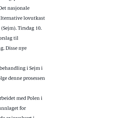
 Det nasjonale
lternative lovutkast
(Sejm). Tirsdag 10.
rslag til
g. Disse nye
 behandling i Sejm i
følge denne prosessen
rbeidet med Polen i
unnlaget for