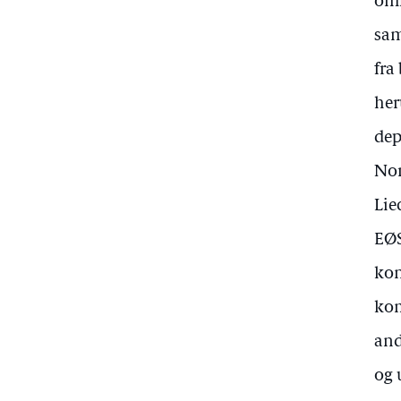
omf
sam
fra
her
dep
Nor
Lie
EØS
kon
kom
and
og 