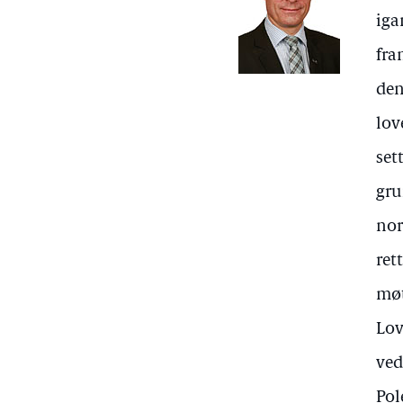
iga
fra
den
lov
set
gru
nor
ret
møt
Lov
ved
Pol