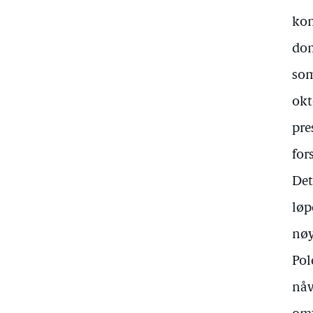
kon
dom
som
okt
pre
for
Det
løp
nøy
Pol
nåv