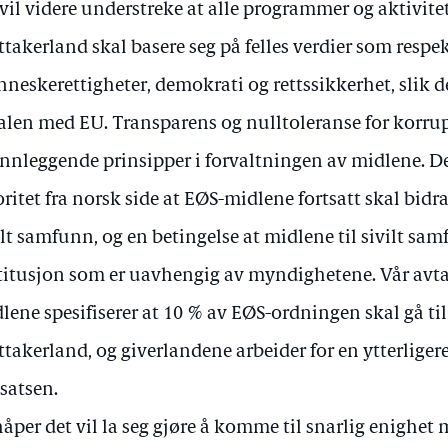
 vil videre understreke at alle programmer og aktivitete
takerland skal basere seg på felles verdier som respek
neskerettigheter, demokrati og rettssikkerhet, slik de
alen med EU. Transparens og nulltoleranse for korru
nnleggende prinsipper i forvaltningen av midlene. Det
oritet fra norsk side at EØS-midlene fortsatt skal bidr
ilt samfunn, og en betingelse at midlene til sivilt sam
titusjon som er uavhengig av myndighetene. Vår av
lene spesifiserer at 10 % av EØS-ordningen skal gå til 
takerland, og giverlandene arbeider for en ytterliger
satsen.
håper det vil la seg gjøre å komme til snarlig enighe