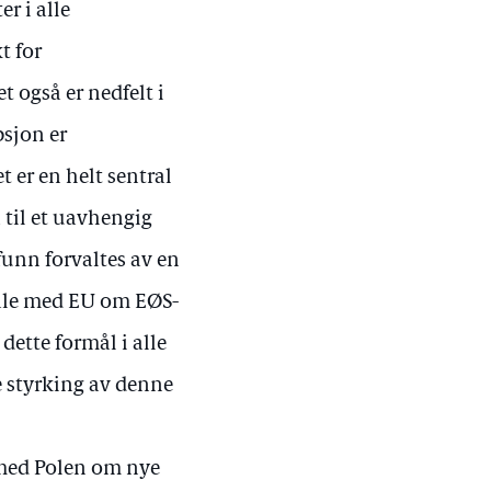
r i alle
t for
t også er nedfelt i
psjon er
 er en helt sentral
a til et uavhengig
funn forvaltes av en
tale med EU om EØS-
dette formål i alle
e styrking av denne
t med Polen om nye