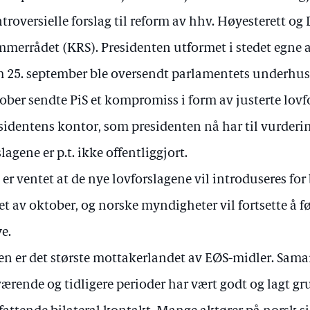
troversielle forslag til reform av hhv. Høyesterett og
merrådet (KRS). Presidenten utformet i stedet egne a
 25. september ble oversendt parlamentets underhus 
ober sendte PiS et kompromiss i form av justerte lovfo
sidentens kontor, som presidenten nå har til vurderin
slagene er p.t. ikke offentliggjort.
 er ventet at de nye lovforslagene vil introduseres for
et av oktober, og norske myndigheter vil fortsette å 
e.
en er det største mottakerlandet av EØS-midler. Sama
ærende og tidligere perioder har vært godt og lagt gr