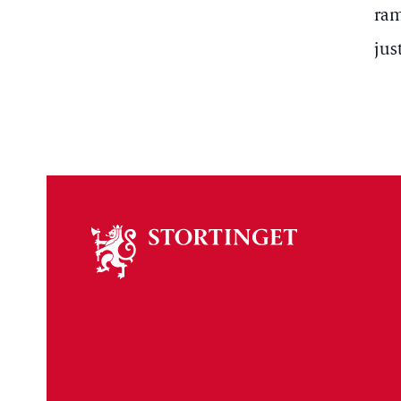
ram
jus
Om
stortinget