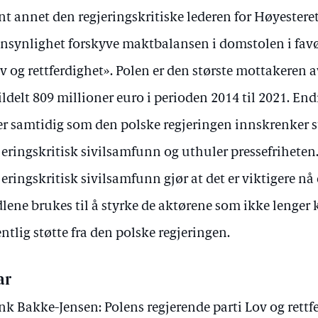
nt annet den regjeringskritiske lederen for Høyesteret
nsynlighet forskyve maktbalansen i domstolen i favør
v og rettferdighet». Polen er den største mottakeren 
tildelt 809 millioner euro i perioden 2014 til 2021. En
er samtidig som den polske regjeringen innskrenker st
jeringskritisk sivilsamfunn og uthuler pressefriheten
jeringskritisk sivilsamfunn gjør at det er viktigere nå
lene brukes til å styrke de aktørene som ikke lenger
entlig støtte fra den polske regjeringen.
ar
nk Bakke-Jensen: Polens regjerende parti Lov og rettfe