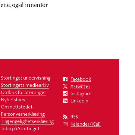
ene, også innenfor
Stortinget undervisning
Facebook
Stortingets mediearkiv
X/Twitter
Ordbok for Stortinget
Instagram
Nyhetsbrev
LinkedIn
Om nettstedet
Personvernerklæring
RSS
Tilgjengelighetserklæring
Kalender (iCal)
Jobb på Stortinget