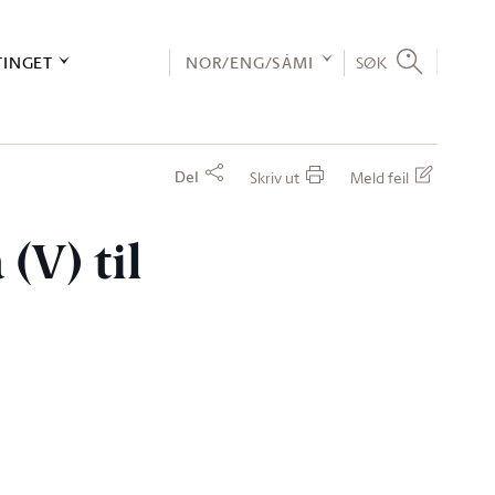
TINGET
NOR/ENG/SÁMI
SØK
Del
Skriv ut
Meld feil
(V) til