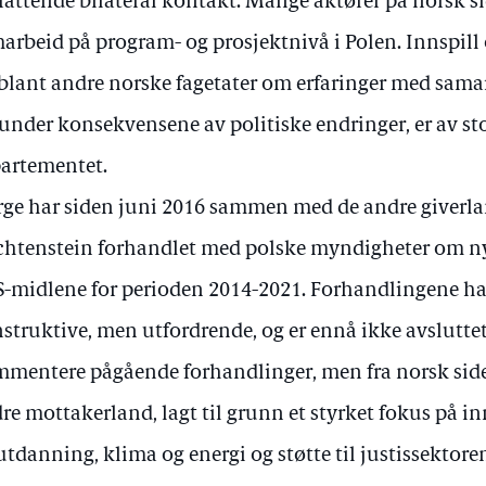
attende bilateral kontakt. Mange aktører på norsk sid
arbeid på program- og prosjektnivå i Polen. Innspill
 blant andre norske fagetater om erfaringer med sam
under konsekvensene av politiske endringer, er av st
artementet.
ge har siden juni 2016 sammen med de andre giverla
chtenstein forhandlet med polske myndigheter om n
-midlene for perioden 2014-2021. Forhandlingene har
struktive, men utfordrende, og er ennå ikke avsluttet
mentere pågående forhandlinger, men fra norsk side e
re mottakerland, lagt til grunn et styrket fokus på i
utdanning, klima og energi og støtte til justissektore