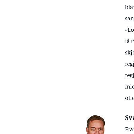
bla
san
«Lo
få 
skj
reg
reg
mid
off
Sv
Fra