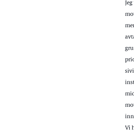
Jeg
mot
men
avt
gru
pri
siv
ins
mid
mot
inn
Vi 