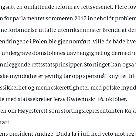
ngsatt en omfattende reform av rettsvesenet. Flere lov
m for parlamentet sommeren 2017 inneholdt problema
ne forbindelse uttalte utenriksminister Brende at de
endringene i Polen ble gjennomført, ville de både hve
t undergrave domstolenes uavhengighet og dermed u
nnleggende rettsstatsprinsipper. Stortinget kan også 
ske myndigheter jevnlig tar opp spørsmål knyttet til
tssikkerhet og menneskerettigheter med polske myndig
e med statssekretær Jerzy Kwiecinski 16. oktober.
en om Høyesterett som stortingsrepresentanten Raja v
tatt.
ens president Andrzej Duda la i juli ned veto mot reg