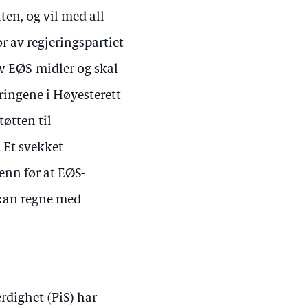
ten, og vil med all
 av regjeringspartiet
av EØS-midler og skal
dringene i Høyesterett
øtten til
. Et svekket
 enn før at EØS-
 kan regne med
rdighet (PiS) har