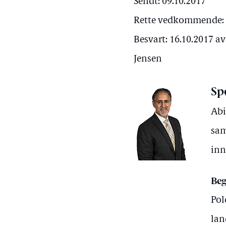
Sendt: 09.10.2017
Rette vedkommende: M
Besvart: 16.10.2017 a
Jensen
Sp
Abi
sam
inn
Beg
Pol
lan