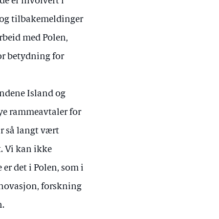
e er involvert i
 og tilbakemeldinger
arbeid med Polen,
or betydning for
ndene Island og
ye rammeavtaler for
 så langt vært
. Vi kan ikke
r det i Polen, som i
nnovasjon, forskning
n.