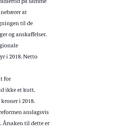
imidlertid på samme
nnebærer at
lgningen til de
ger og anskaffelser.
egionale
yr i 2018. Netto
t for
id ikke et kutt.
 kroner i 2018.
sreformen anslagsvis
. Årsaken til dette er