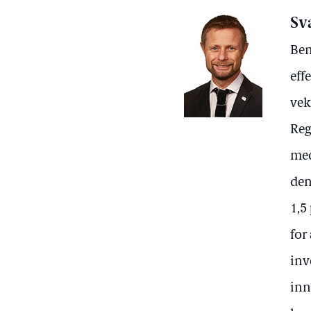
Sv
Ben
eff
vek
Reg
med
den
1,5
for
inv
inn