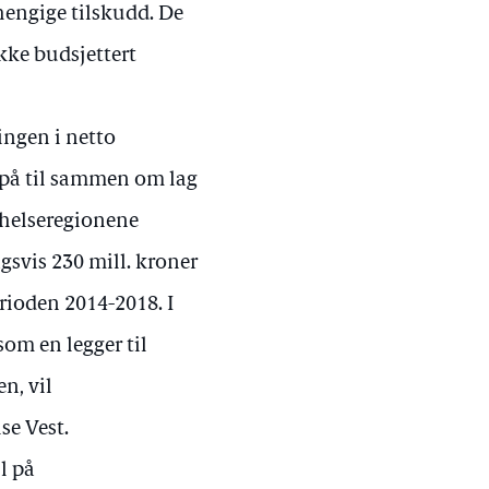
vhengige tilskudd. De
kke budsjettert
ingen i netto
t på til sammen om lag
e helseregionene
agsvis 230 mill. kroner
erioden 2014-2018. I
om en legger til
n, vil
se Vest.
l på