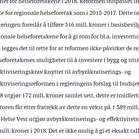
ner for helseforetakene i 2018. Reformen innpasses 
e for regionale helseforetak som i 2015-2017. Dette i
jeringen foreslår å tilføre 516 mill. kroner i basisbevi
ionale helseforetakene for å gi rom for bl.a. investerin
k legges det til rette for at reformen ikke påvirker de r
seforetakenes muligheter til å investere i bygg og utst
ektiviseringskrav knyttet til avbyråkratiserings- og
ektiviseringsreformen i regjeringens forslag til budsjet
8 utgjør 172 mill. kroner samlet sett, dette er imidlert
toren får etter fratrekk av dette en vekst på 1 589 mill.
 Helse Vest utgjør avbyråkratiserings- og effektivitet
mill. kroner i 2018. Det er ikke mulig å gi et eksakt tall