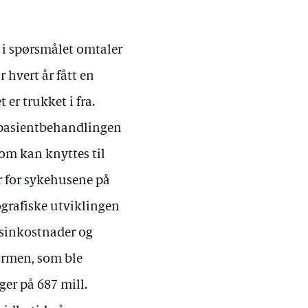
 i spørsmålet omtaler
 hvert år fått en
er trukket i fra.
ke pasientbehandlingen
som kan knyttes til
r for sykehusene på
ografiske utviklingen
disinkostnader og
formen, som ble
ger på 687 mill.