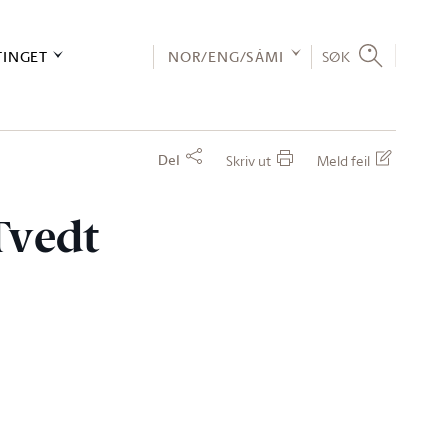
TINGET
NOR/ENG/SÁMI
SØK
Del
Skriv ut
Meld feil
 Tvedt