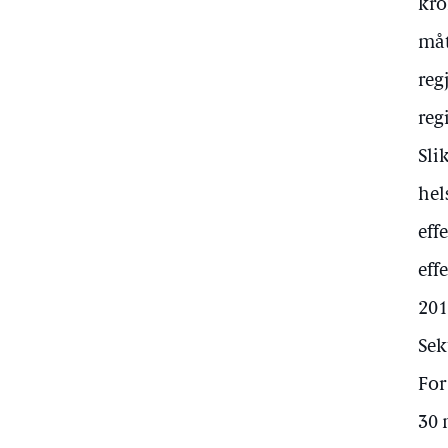
kro
måt
reg
reg
Sli
hel
eff
eff
201
Sek
For
30 