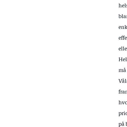
hel
bla
enk
eff
ell
Hel
må 
Vål
fra
hvo
pri
på 