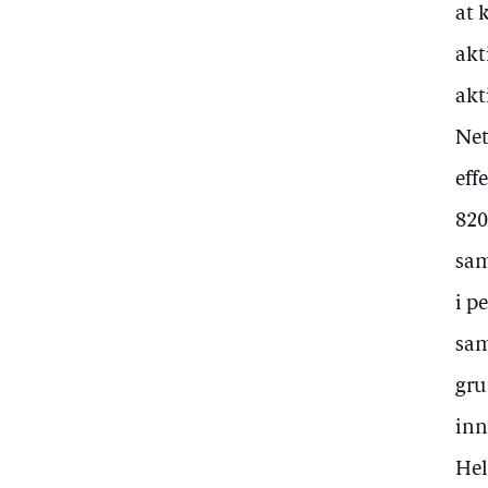
at 
akt
akt
Net
eff
820
sam
i p
sam
gru
inn
Hel