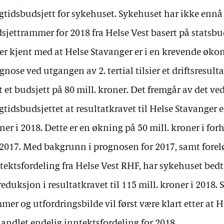
gtidsbudsjett for sykehuset. Sykehuset har ikke ennå 
sjettrammer for 2018 fra Helse Vest basert på statsbud
 er kjent med at Helse Stavanger er i en krevende øk
gnose ved utgangen av 2. tertial tilsier et driftsresult
 et budsjett på 80 mill. kroner. Det fremgår av det ve
gtidsbudsjettet at resultatkravet til Helse Stavanger er 
ner i 2018. Dette er en økning på 50 mill. kroner i forh
 2017. Med bakgrunn i prognosen for 2017, samt forel
tektsfordeling fra Helse Vest RHF, har sykehuset bed
reduksjon i resultatkravet til 115 mill. kroner i 2018.
mer og utfordringsbilde vil først være klart etter at 
andlet endelig inntektsfordeling for 2018.