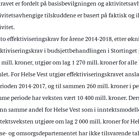
kravet er fordelt på basisbevilgningen og aktivitetsa
ivitetsavhengige tilskuddene er basert på faktisk og i
ivitet.
to effektiviseringskrav for årene 2014-2018, etter økn
ektiviseringskrav i budsjettbehandlingen i Stortinge
 mill. kroner, utgjør om lag 1 270 mill. kroner for all
let. For Helse Vest utgjør effektiviseringskravet ansl
erioden 2014-2017, og til sammen 260 mill. kroner i p
me periode har veksten vært 10 400 mill. kroner. Ders
nn samme andel for Helse Vest som i inntektsmodelle
tektsveksten utgjøre om lag 2 000 mill. kroner for Hel
se- og omsorgsdepartementet har ikke tilsvarende tal