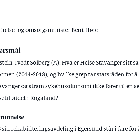
v helse- og omsorgsminister Bent Høie
ørsmål
stein Tvedt Solberg (A): Hva er Helse Stavanger sitt s
ormen (2014-2018), og hvilke grep tar statsråden for å
tavanger og stram sykehusøkonomi ikke fører til en se
setilbudet i Rogaland?
runnelse
 sin rehabiliteringsavdeling i Egersund står i fare for å