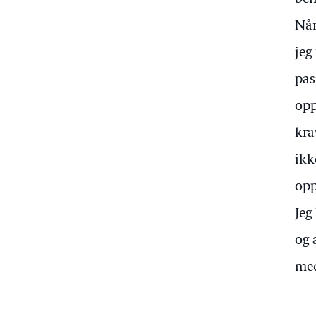
Når
jeg
pas
opp
kra
ikk
opp
Jeg
og 
med