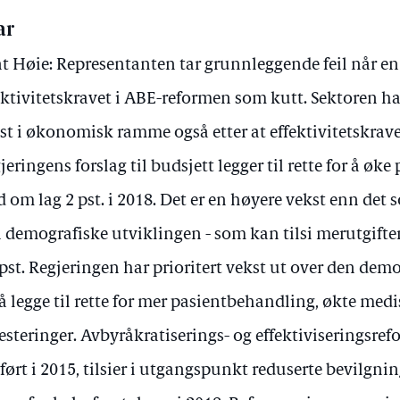
ar
t Høie: Representanten tar grunnleggende feil når en
ektivitetskravet i ABE-reformen som kutt. Sektoren har
st i økonomisk ramme også etter at effektivitetskravet 
jeringens forslag til budsjett legger til rette for å ø
 om lag 2 pst. i 2018. Det er en høyere vekst enn det 
 demografiske utviklingen - som kan tilsi merutgifte
 pst. Regjeringen har prioritert vekst ut over den dem
 å legge til rette for mer pasientbehandling, økte me
esteringer. Avbyråkratiserings- og effektiviseringsre
ført i 2015, tilsier i utgangspunkt reduserte bevilgnin