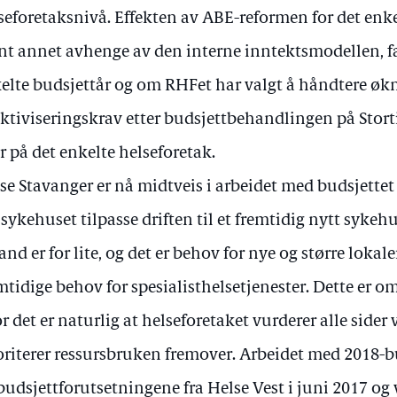
seforetaksnivå. Effekten av ABE-reformen for det enke
nt annet avhenge av den interne inntektsmodellen, fak
elte budsjettår og om RHFet har valgt å håndtere øk
ektiviseringskrav etter budsjettbehandlingen på Stor
er på det enkelte helseforetak.
se Stavanger er nå midtveis i arbeidet med budsjettet
sykehuset tilpasse driften til et fremtidig nytt syke
and er for lite, og det er behov for nye og større lokale
mtidige behov for spesialisthelsetjenester. Dette er o
r det er naturlig at helseforetaket vurderer alle side
oriterer ressursbruken fremover. Arbeidet med 2018-bu
budsjettforutsetningene fra Helse Vest i juni 2017 og 