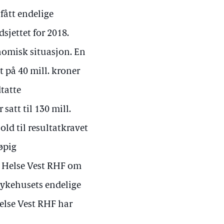
fått endelige
sjettet for 2018.
onomisk situasjon. En
at på 40 mill. kroner
dtatte
satt til 130 mill.
old til resultatkravet
øpig
t Helse Vest RHF om
 Sykehusets endelige
Helse Vest RHF har