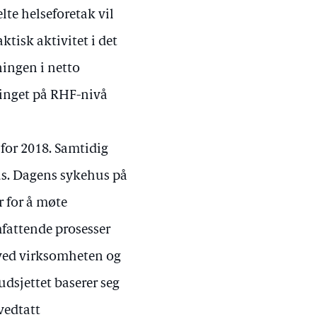
lte helseforetak vil
tisk aktivitet i det
ningen i netto
tinget på RHF-nivå
 for 2018. Samtidig
hus. Dagens sykehus på
r for å møte
mfattende prosesser
r ved virksomheten og
dsjettet baserer seg
vedtatt