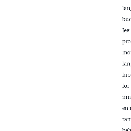
lan
bud
Jeg
pro
mot
lan
kro
for
inn
en 
ram
beh