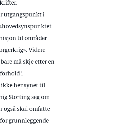
rifter.
ar utgangspunkt i
at «hovedsynspunktet
nisjon til områder
borgerkrig». Videre
bare må skje etter en
forhold i
ikke hensynet til
mig Storting seg om
r også skal omfatte
t for grunnleggende