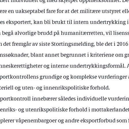
dert individuelt og med skjerpet oppmerksomhet. Der
ære en uakseptabel fare for at det militære utstyret e
es eksportert, kan bli brukt til intern undertrykking 
 å begå alvorlige brudd på humanitærretten, vil lisen
 det fremgår av siste Stortingsmelding, ble det i 2016 
enssøknader, blant annet begrunnet i kriteriene om 
neskerettigheter og interne undertrykkingsformål. A
portkontrollens grundige og komplekse vurderinger 
eriell og uten- og innenrikspolitiske forhold.
portkontroll innebærer således individuelle vurderin
enriks- og utenrikspolitiske forhold i mottakerlande
plerer våpenembargoer og andre eksportforbud som f