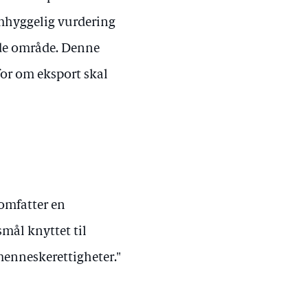
mhyggelig vurdering
nde område. Denne
for om eksport skal
omfatter en
mål knyttet til
menneskerettigheter."