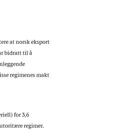
ere at norsk eksport
 bidratt til å
nnleggende
disse regimenes makt
iell) for 3,6
autoritære regimer.