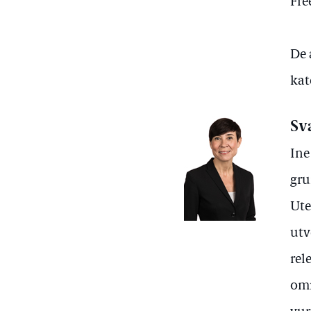
Fre
De 
kat
Sv
Ine
gru
Ute
utv
rel
omr