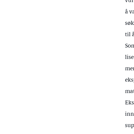
vur
å v
søk
til
Som
lis
men
eks
mat
Eks
inn
sup