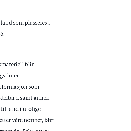
 land som plasseres i
6.
materiell blir
gslinjer.
 informasjon som
deltar i, samt annen
il land i urolige
tter våre normer, blir