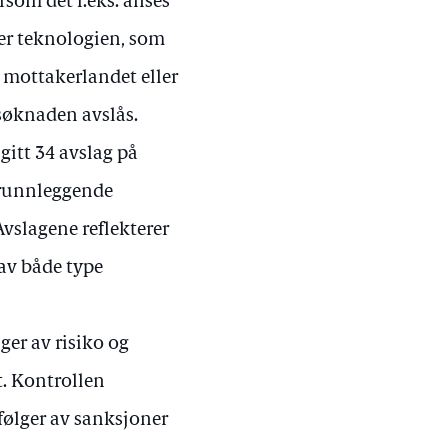
som det f.eks. anses
ller teknologien, som
i mottakerlandet eller
ssøknaden avslås.
gitt 34 avslag på
grunnleggende
vslagene reflekterer
av både type
ger av risiko og
t. Kontrollen
ølger av sanksjoner