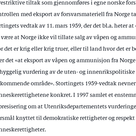
restriktive tiltak som gjennomføres i egne norske forsk
trollen med eksport av forsvarsmateriell fra Norge t
rtingets vedtak av 11. mars 1959, der det bl.a. heter 
 være at Norge ikke vil tillate salg av våpen og ammu
r det er krig eller krig truer, eller til land hvor det er 
er det «at eksport av våpen og ammunisjon fra Norge 
yggelig vurdering av de uten- og innenrikspolitiske 
kommende område». Stortingets 1959-vedtak nevner 
neskerettighetene konkret. I 1997 samlet et enstem
presisering om at Utenriksdepartementets vurderinge
rsmål knyttet til demokratiske rettigheter og respek
neskerettigheter.