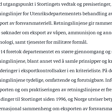
 utgangspunkt i Stortingets vedtak og presiseringer, 
ningslinjer for Utenriksdepartementets behandling 
port av forsvarsmateriell. Retningslinjene gir ramme
e søknader om eksport av våpen, ammunisjon og anne
nologi, samt tjenester for militære formål.
014 foretok departementet en større gjennomgang og 
ningslinjene, blant annet ved å samle prinsipper og kri
deringer i eksportkontrollsaker i en kriterieliste. På
ningslinjene tydelige, omfattende og forutsigbare. I
porten og om praktiseringen av retningslinjene er fre
dinger til Stortinget siden 1996, og Norge utviser bet
ernasjonal sammenheng om eksporten av forsvarsmat