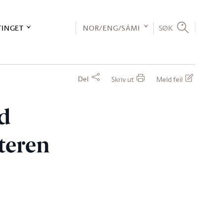
TINGET
NOR/ENG/SÁMI
SØK
Del
Skriv ut
Meld feil
ld
teren