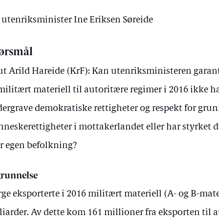
v utenriksminister Ine Eriksen Søreide
ørsmål
t Arild Hareide (KrF): Kan utenriksministeren garant
militært materiell til autoritære regimer i 2016 ikke har
ergrave demokratiske rettigheter og respekt for gru
neskerettigheter i mottakerlandet eller har styrket 
r egen befolkning?
runnelse
ge eksporterte i 2016 militært materiell (A- og B-mater
liarder. Av dette kom 161 millioner fra eksporten til 