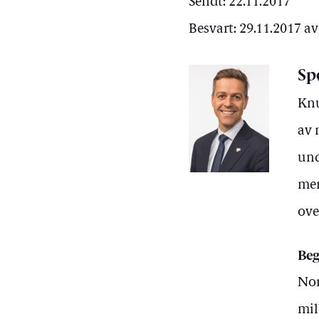
Sendt: 22.11.2017
Besvart: 29.11.2017 a
Sp
Knu
av 
und
men
ove
Beg
Nor
mil