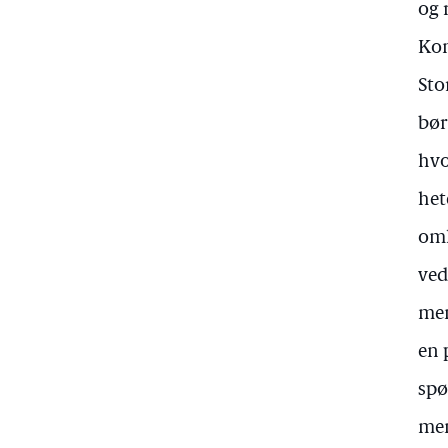
og 
Kon
Sto
bør
hvo
het
omh
ved
men
en 
spø
men