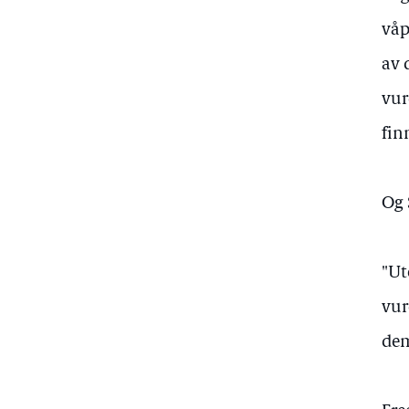
våp
av 
vur
fin
Og 
"Ut
vur
dem