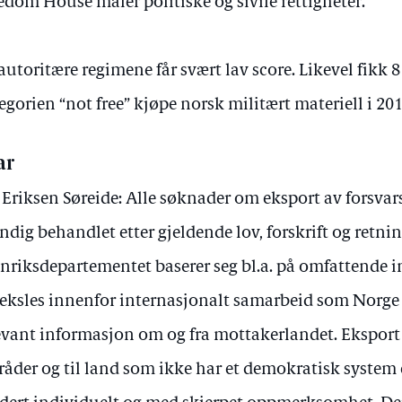
edom House måler politiske og sivile rettigheter.
autoritære regimene får svært lav score. Likevel fikk 8
egorien “not free” kjøpe norsk militært materiell i 201
ar
 Eriksen Søreide: Alle søknader om eksport av forsvars
ndig behandlet etter gjeldende lov, forskrift og retnin
nriksdepartementet baserer seg bl.a. på omfattende
eksles innenfor internasjonalt samarbeid som Norge 
evant informasjon om og fra mottakerlandet. Eksport t
åder og til land som ikke har et demokratisk system e