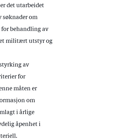
er det utarbeidet
av søknader om
r for behandling av
t militært utstyr og
styrking av
terier for
 denne måten er
nformasjon om
mlagt i årlige
ydelig åpenhet i
eriell.