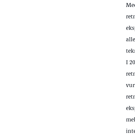
Med
ret
eks
all
tek
I 2
ret
vur
ret
eks
mel
int