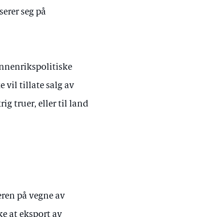
serer seg på
innenrikspolitiske
vil tillate salg av
g truer, eller til land
teren på vegne av
ke at eksport av