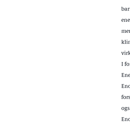
bar
ene
mer
kli
vir
I f
Ene
Eno
for
ogs
Eno