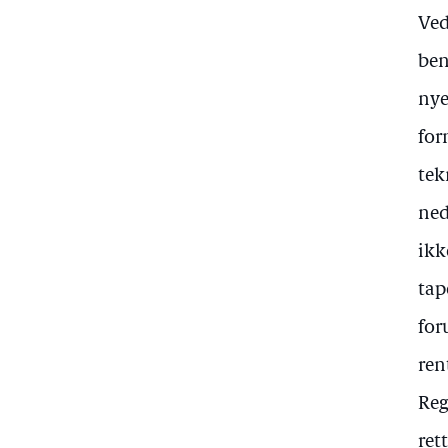
Ved
ben
nye
for
tek
ned
ikk
tap
for
ren
Reg
ret