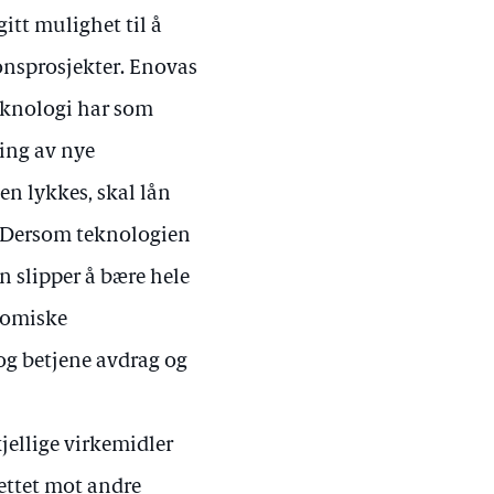
itt mulighet til å
onsprosjekter. Enovas
eknologi har som
ring av nye
en lykkes, skal lån
 Dersom teknologien
en slipper å bære hele
onomiske
og betjene avdrag og
jellige virkemidler
rettet mot andre