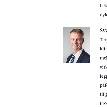
bet
dyk
Sv
Ter
kli
mel
vir
leg
påf
til
Pro