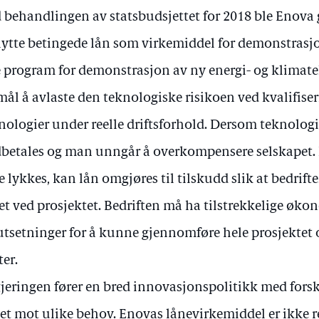
 behandlingen av statsbudsjettet for 2018 ble Enova g
ytte betingede lån som virkemiddel for demonstrasj
 program for demonstrasjon av ny energi- og klimat
mål å avlaste den teknologiske risikoen ved kvalifise
nologier under reelle driftsforhold. Dersom teknologi
betales og man unngår å overkompensere selskapet.
e lykkes, kan lån omgjøres til tilskudd slik at bedrift
et ved prosjektet. Bedriften må ha tilstrekkelige øk
utsetninger for å kunne gjennomføre hele prosjektet 
ter.
jeringen fører en bred innovasjonspolitikk med forsk
tet mot ulike behov. Enovas lånevirkemiddel er ikke 