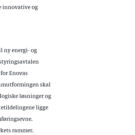
ere innovative og
l ny energi- og
styringsavtalen
 for Enovas
gramutformingen skal
logiske løsninger og
tetildelingene ligge
mføringsevne.
rkets rammer.