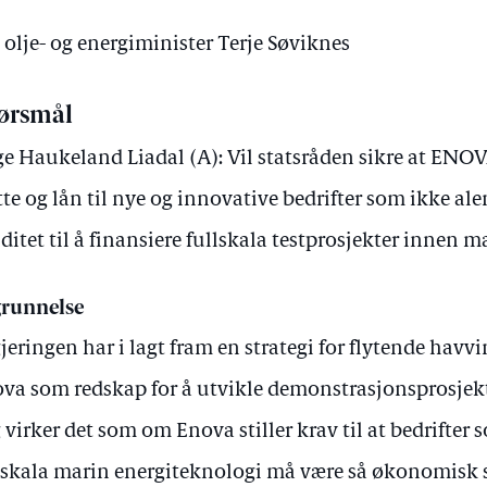
 olje- og energiminister Terje Søviknes
ørsmål
e Haukeland Liadal (A): Vil statsråden sikre at ENO
tte og lån til nye og innovative bedrifter som ikke a
iditet til å finansiere fullskala testprosjekter innen 
runnelse
jeringen har i lagt fram en strategi for flytende havv
va som redskap for å utvikle demonstrasjonsprosjekt
 virker det som om Enova stiller krav til at bedrifter 
lskala marin energiteknologi må være så økonomisk s