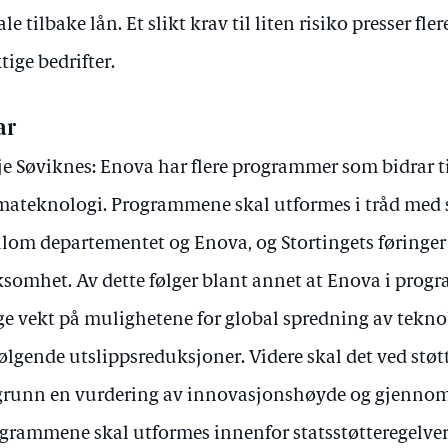
ale tilbake lån. Et slikt krav til liten risiko presser fl
tige bedrifter.
ar
je Søviknes: Enova har flere programmer som bidrar ti
mateknologi. Programmene skal utformes i tråd med 
lom departementet og Enova, og Stortingets føringer
ksomhet. Av dette følger blant annet at Enova i pro
ge vekt på mulighetene for global spredning av tekno
ølgende utslippsreduksjoner. Videre skal det ved støt
 grunn en vurdering av innovasjonshøyde og gjenno
grammene skal utformes innenfor statsstøtteregelve