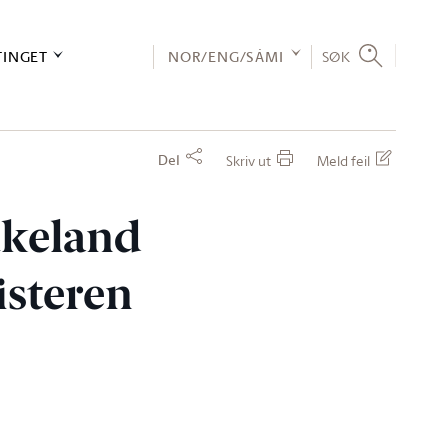
TINGET
NOR/ENG/SÁMI
SØK
Del
Skriv ut
Meld feil
ukeland
isteren