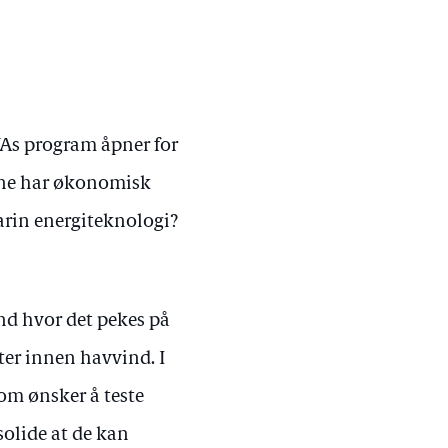
VAs program åpner for
lene har økonomisk
marin energiteknologi?
ind hvor det pekes på
er innen havvind. I
som ønsker å teste
olide at de kan