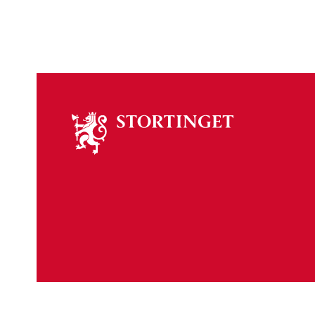
Om
stortinget