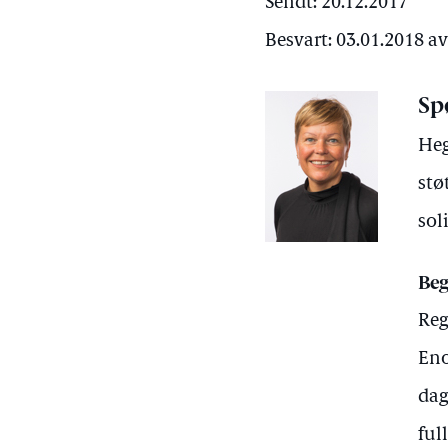
Sendt: 20.12.2017
Besvart: 03.01.2018 av
Sp
Heg
stø
sol
Beg
Reg
Eno
dag
ful