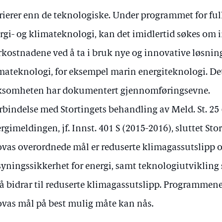
rierer enn de teknologiske. Under programmet for ful
rgi- og klimateknologi, kan det imidlertid søkes om i
kostnadene ved å ta i bruk nye og innovative løsning
mateknologi, for eksempel marin energiteknologi. Det
ksomheten har dokumentert gjennomføringsevne.
orbindelse med Stortingets behandling av Meld. St. 25
rgimeldingen, jf. Innst. 401 S (2015-2016), sluttet Stort
vas overordnede mål er reduserte klimagassutslipp o
syningssikkerhet for energi, samt teknologiutvikling 
å bidrar til reduserte klimagassutslipp. Programmene 
vas mål på best mulig måte kan nås.