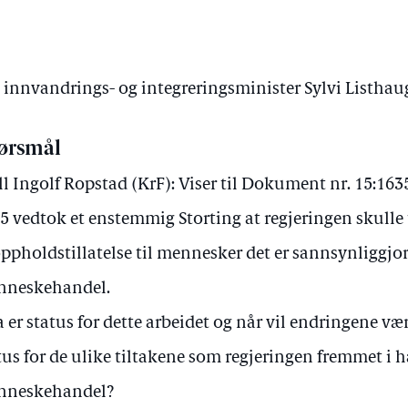
v innvandrings- og integreringsminister Sylvi Listhau
ørsmål
ll Ingolf Ropstad (KrF): Viser til Dokument nr. 15:16
5 vedtok et enstemmig Storting at regjeringen skulle
oppholdstillatelse til mennesker det er sannsynliggjort
nneskehandel.
 er status for dette arbeidet og når vil endringene vær
tus for de ulike tiltakene som regjeringen fremmet i
nneskehandel?