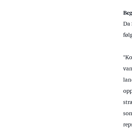
Beg
Da 
føl
"Ko
van
lan
opp
str
som
rep