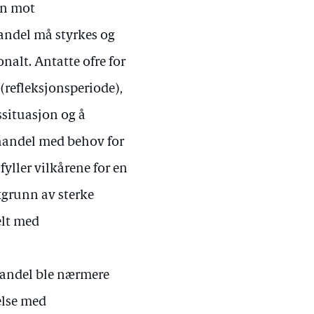
an mot
ndel må styrkes og
nalt. Antatte ofre for
(refleksjonsperiode),
ssituasjon og å
handel med behov for
fyller vilkårene for en
akgrunn av sterke
elt med
ehandel ble nærmere
else med