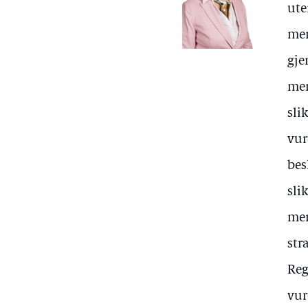
ute
men
gje
men
sli
vur
bes
sli
men
str
Reg
vur