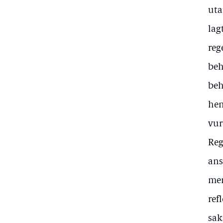
uta
lag
reg
beh
beh
hen
vur
Reg
ans
men
ref
sak