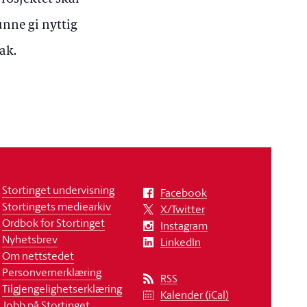
unne gi nyttig
ak.
Stortinget undervisning
Facebook
Stortingets mediearkiv
X/Twitter
Ordbok for Stortinget
Instagram
Nyhetsbrev
LinkedIn
Om nettstedet
Personvernerklæring
RSS
Tilgjengelighetserklæring
Kalender (iCal)
Jobb på Stortinget