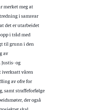
har merket meg at
utredning i samsvar
at det er utarbeidet
 opp i tråd med
t til grunn i den
g av
 Justis- og
 iverksatt våren
ling av ofre for
g, samt straffeforfølge
beidsmøter, der også
rosjektet skal