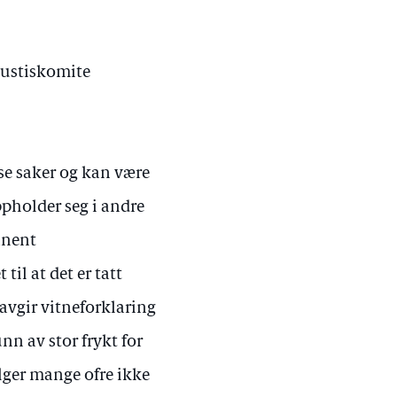
Justiskomite
se saker og kan være
ppholder seg i andre
anent
til at det er tatt
 avgir vitneforklaring
n av stor frykt for
elger mange ofre ikke