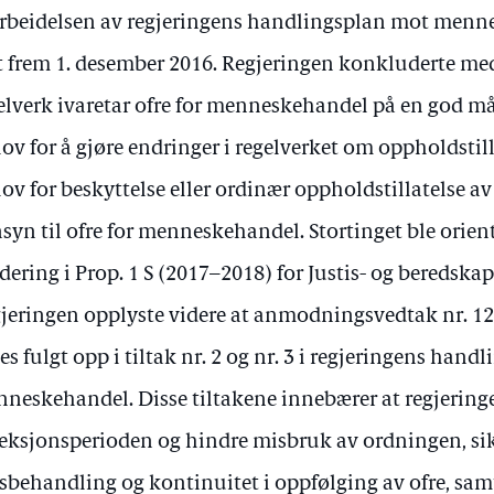
rbeidelsen av regjeringens handlingsplan mot menn
t frem 1. desember 2016. Regjeringen konkluderte me
elverk ivaretar ofre for menneskehandel på en god måt
ov for å gjøre endringer i regelverket om oppholdstil
ov for beskyttelse eller ordinær oppholdstillatelse a
syn til ofre for menneskehandel. Stortinget ble orien
dering i Prop. 1 S (2017–2018) for Justis- og beredsk
jeringen opplyste videre at anmodningsvedtak nr. 12
es fulgt opp i tiltak nr. 2 og nr. 3 i regjeringens han
neskehandel. Disse tiltakene innebærer at regjeringe
leksjonsperioden og hindre misbruk av ordningen, sik
sbehandling og kontinuitet i oppfølging av ofre, samt