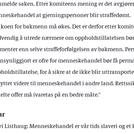
nmelde saken. Etter komiteens mening er det avgjøre
neskehandel at gjerningspersoner blir straffedømt.
ikoen for bakmenn må økes. Det er derfor etter komi
vendig å utrede nærmere om oppholdstillatelsen bør 
enter enn selve straffeforfølgelsen av bakmenn. Per
nsynliggjort er ofre for menneskehandel bør få per
holdstillatelse, for å sikre at de ikke blir uttransport
yttet videre til menneskehandel i andre land. Rettssi
elte offer må ivaretas på en bedre måte."
ar
vi Listhaug: Menneskehandel er vår tids slaveri og 