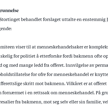
runnelse
Stortinget behandlet forslaget uttalte en enstemmig 
gende:
miteen viser til at menneskehandelsaker er komplek
skelig for politiet å etterforske fordi bakmenn ofte o
d og med mange ledd fra offeret. Innvilgelse av perm
holdstillatelse for ofre for menneskehandel er knyttet 
afferettslige skritt mot bakmenn. Vilkåret er at offeret
 fornærmet i en rettssak om menneskehandel. På grun
resalier fra bakmenn, mot seg selv eller sin familie, v