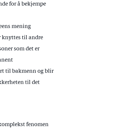
nde for å bekjempe
teens mening
knyttes til andre
soner som det er
manent
ert til bakmenn og blir
kkerheten til det
et komplekst fenomen