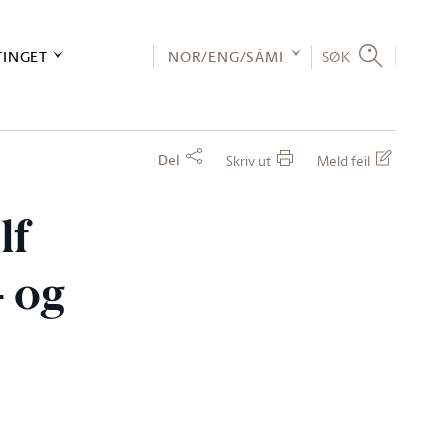
TINGET
NOR/ENG/SÁMI
SØK
Del
Skriv ut
Meld feil
lf
- og