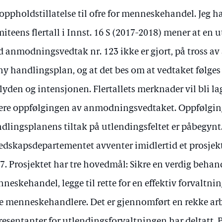
 oppholdstillatelse til ofre for menneskehandel. Jeg 
iteens flertall i Innst. 16 S (2017-2018) mener at en 
 anmodningsvedtak nr. 123 ikke er gjort, på tross av 
ny handlingsplan, og at det bes om at vedtaket følges
lyden og intensjonen. Flertallets merknader vil bli lag
ere oppfølgingen av anmodningsvedtaket. Oppfølgin
dlingsplanens tiltak på utlendingsfeltet er påbegynt.
edskapsdepartementet avventer imidlertid et prosjekt
7. Prosjektet har tre hovedmål: Sikre en verdig behand
neskehandel, legge til rette for en effektiv forvaltnin
re menneskehandlere. Det er gjennomført en rekke ar
resentanter for utlendingsforvaltningen har deltatt. P