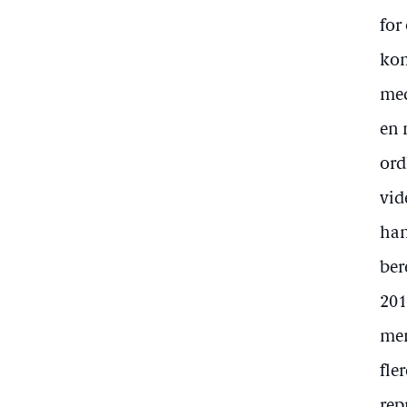
for
kom
med
en 
ord
vid
han
ber
201
men
fle
rep