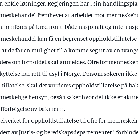
n enkle løsninger. Regjeringen har i sin handlingspl
neskehandel fremhevet at arbeidet mot menneskeha
nnomføres på bred front, både nasjonalt og internasjo
neskehandel kan få en begrenset oppholdstillatelse 
k at de får en mulighet til å komme seg ut av en tvang
dere om forholdet skal anmeldes. Ofre for menneske
kyttelse har rett til asyl i Norge. Dersom søkeren ikke 
k tillatelse, skal det vurderes oppholdstillatelse på b
neskelige hensyn, også i saker hvor det ikke er aktu
afforfølgelse av bakmenn.
elverket for oppholdstillatelse til ofre for mennesk
dert av Justis- og beredskapsdepartementet i forbind