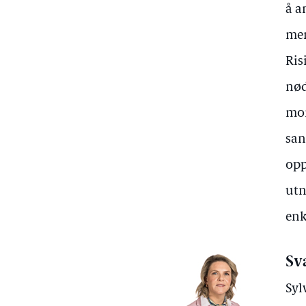
å a
men
Ris
nød
mom
san
opp
utn
enk
Sv
Syl