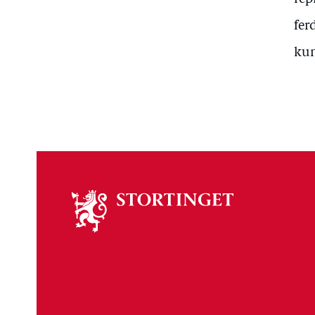
fer
kun
Om
stortinget