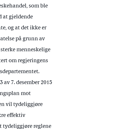
eskehandel, som ble
d at gjeldende
e, og at det ikke er
latelse på grunn av
v sterke menneskelige
tert om regjeringens
apsdepartementet.
3 av 7. desember 2015
dlingsplan mot
n vil tydeliggjøre
re effektiv
 tydeliggjøre reglene