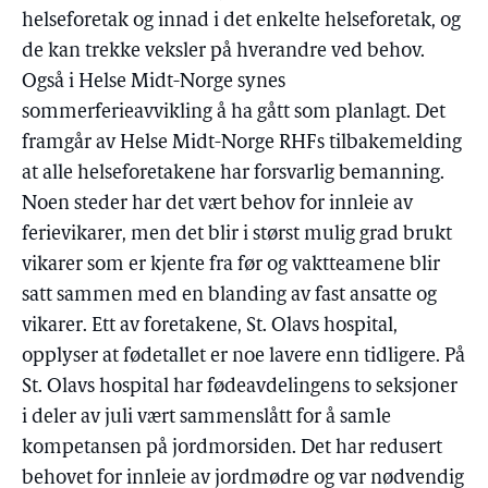
helseforetak og innad i det enkelte helseforetak, og
de kan trekke veksler på hverandre ved behov.
Også i Helse Midt-Norge synes
sommerferieavvikling å ha gått som planlagt. Det
framgår av Helse Midt-Norge RHFs tilbakemelding
at alle helseforetakene har forsvarlig bemanning.
Noen steder har det vært behov for innleie av
ferievikarer, men det blir i størst mulig grad brukt
vikarer som er kjente fra før og vaktteamene blir
satt sammen med en blanding av fast ansatte og
vikarer. Ett av foretakene, St. Olavs hospital,
opplyser at fødetallet er noe lavere enn tidligere. På
St. Olavs hospital har fødeavdelingens to seksjoner
i deler av juli vært sammenslått for å samle
kompetansen på jordmorsiden. Det har redusert
behovet for innleie av jordmødre og var nødvendig