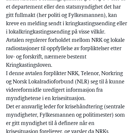
et departement eller den statsmyndighet det har
gitt fullmakt (her politi og Fylkesmannen), kan
kreve en melding sendt i kringkastingssending eller
i lokalkringkastingssending på visse vilkår.
Avtalen regulerer forholdet mellom NRK og lokale
radiostasjoner til oppfyllelse av forpliktelser etter
lov- og forskrift, nærmere bestemt
Kringkastingsloven.
I denne avtalen forplikter NRK, Telenor, Norkring
og Norsk Lokalradioforbund (NLR) seg til å kunne
videreformidle uredigert informasjon fra
myndighetene i en krisesituasjon.
Det er ansvarlig leder for krisehåndtering (sentrale
myndigheter, Fylkesmannen og politimester) som
er gitt myndighet til å definere når en
krisesituasjon foreligger, og varsler da NRKs