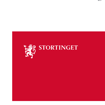
Om
stortinget