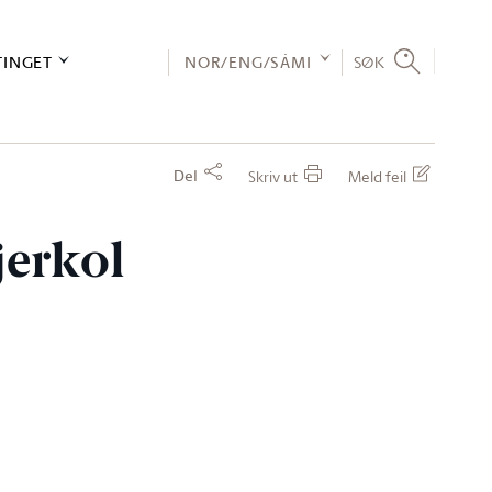
TINGET
NOR/ENG/SÁMI
SØK
Del
Skriv ut
Meld feil
jerkol