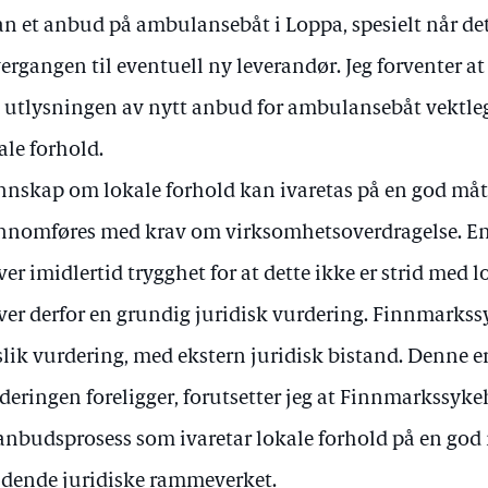
an et anbud på ambulansebåt i Loppa, spesielt når det
vergangen til eventuell ny leverandør. Jeg forventer
 utlysningen av nytt anbud for ambulansebåt vektl
ale forhold.
nskap om lokale forhold kan ivaretas på en god måt
nnomføres med krav om virksomhetsoverdragelse. En 
ver imidlertid trygghet for at dette ikke er strid med
ver derfor en grundig juridisk vurdering. Finnmarkss
slik vurdering, med ekstern juridisk bistand. Denne er 
deringen foreligger, forutsetter jeg at Finnmarkssyk
anbudsprosess som ivaretar lokale forhold på en god
ldende juridiske rammeverket.