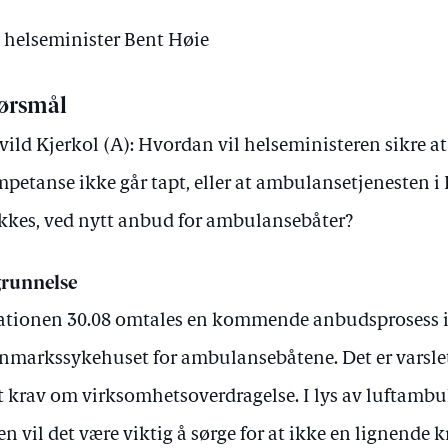
v helseminister Bent Høie
ørsmål
vild Kjerkol (A): Hvordan vil helseministeren sikre at
petanse ikke går tapt, eller at ambulansetjenesten 
kkes, ved nytt anbud for ambulansebåter?
runnelse
ationen 30.08 omtales en kommende anbudsprosess 
nmarkssykehuset for ambulansebåtene. Det er varslet a
lt krav om virksomhetsoverdragelse. I lys av luftam
en vil det være viktig å sørge for at ikke en lignende k