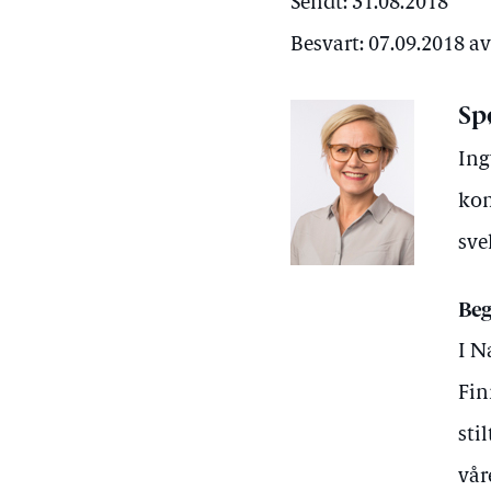
Sendt: 31.08.2018
Besvart: 07.09.2018 a
Sp
Ing
kom
sve
Beg
I N
Fin
sti
vår