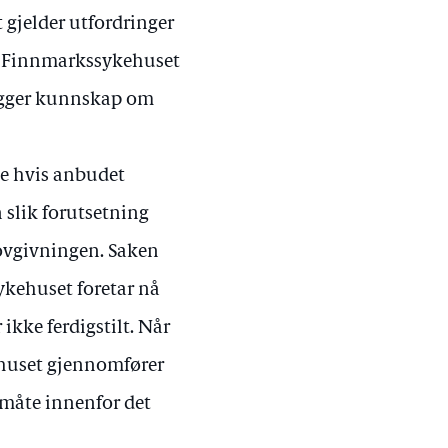
 gjelder utfordringer
 at Finnmarkssykehuset
egger kunnskap om
e hvis anbudet
slik forutsetning
 lovgivningen. Saken
ykehuset foretar nå
ikke ferdigstilt. Når
ehuset gjennomfører
 måte innenfor det