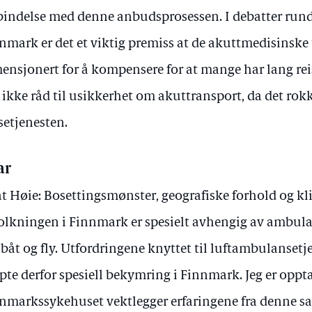
bindelse med denne anbudsprosessen. I debatter rund
nmark er det et viktig premiss at de akuttmedisinske 
ensjonert for å kompensere for at mange har lang reis
 ikke råd til usikkerhet om akuttransport, da det rokker
setjenesten.
ar
t Høie: Bosettingsmønster, geografiske forhold og kl
olkningen i Finnmark er spesielt avhengig av ambula
, båt og fly. Utfordringene knyttet til luftambulansetje
pte derfor spesiell bekymring i Finnmark. Jeg er oppta
nmarkssykehuset vektlegger erfaringene fra denne sa