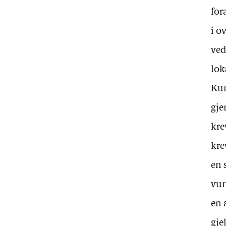
for
i o
ved
lok
Kun
gje
kre
kre
en 
vur
en 
gje