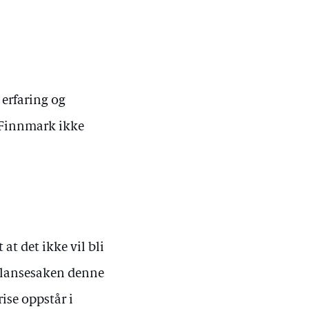
 erfaring og
i Finnmark ikke
i
t det ikke vil bli
bulansesaken denne
rise oppstår i