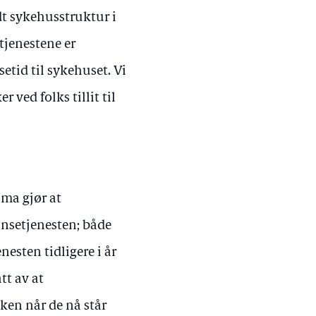
t sykehusstruktur i
tjenestene er
etid til sykehuset. Vi
 ved folks tillit til
ima gjør at
nsetjenesten; både
nesten tidligere i år
tt av at
ken når de nå står