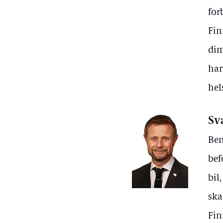
for
Fin
dim
har
hel
Sv
Ben
bef
bil
ska
Fin