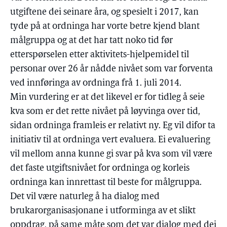
utgiftene dei seinare åra, og spesielt i 2017, kan
tyde på at ordninga har vorte betre kjend blant
målgruppa og at det har tatt noko tid før
etterspørselen etter aktivitets-hjelpemidel til
personar over 26 år nådde nivået som var forventa
ved innføringa av ordninga frå 1. juli 2014.
Min vurdering er at det likevel er for tidleg å seie
kva som er det rette nivået på løyvinga over tid,
sidan ordninga framleis er relativt ny. Eg vil difor ta
initiativ til at ordninga vert evaluera. Ei evaluering
vil mellom anna kunne gi svar på kva som vil være
det faste utgiftsnivået for ordninga og korleis
ordninga kan innrettast til beste for målgruppa.
Det vil være naturleg å ha dialog med
brukarorganisasjonane i utforminga av et slikt
oppdrag, på same måte som det var dialog med dei