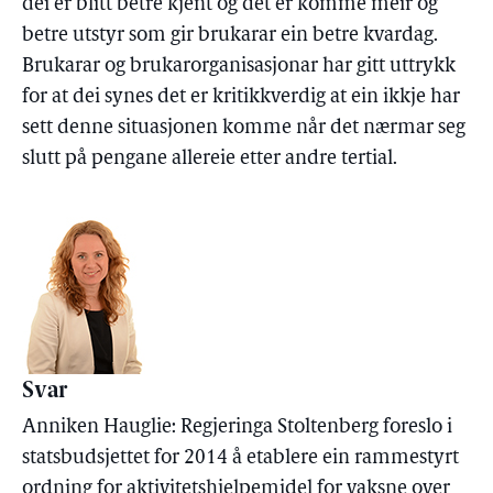
dei er blitt betre kjent og det er komme meir og
betre utstyr som gir brukarar ein betre kvardag.
Brukarar og brukarorganisasjonar har gitt uttrykk
for at dei synes det er kritikkverdig at ein ikkje har
sett denne situasjonen komme når det nærmar seg
slutt på pengane allereie etter andre tertial.
Svar
Anniken Hauglie: Regjeringa Stoltenberg foreslo i
statsbudsjettet for 2014 å etablere ein rammestyrt
ordning for aktivitetshjelpemidel for vaksne over