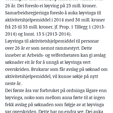
26 år. Dei foreslo ei løyving på 25 mill. kroner.
Samarbeidsregjeringa foreslo å auka løyvinga til
aktivitetshjelpemiddel i 2014 med 30 mill. kroner
frå 25 til 55 mill. kroner, jf. Prop. 1 Tillegg 1 (2013-
2014) og Innst. 15 S (2013-2014).
Løyvinga til aktivitetshjelpemiddel til personar
over 26 år er som nemnt rammestyrt. Dette
inneber at Arbeids- og velferdsetaten kan gi avslag
søknader eit år for å unngå at løyvinga vert
overskriden. Brukarar som får avslag på søknad om
aktivitetshjelpemiddel, vil kunne søkje på nytt
neste år.
Dei første åra var forbruket på ordninga lågare enn
løyvinga, noko som mellom anna førte til at ingen
fekk avslag på søknaden som følgje av at løyvinga
var overskriden. Dette har no endra seg. Dei auka